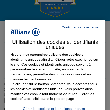
Garantie des accidents de la vie
Avis de l'agence Agence
Continuer sans accepter
HAGONDANGE
Assurance scolaire
Avis sur une période de 6 mois
Utilisation des cookies et identifiants
uniques
Nathalie H.
Protection juridique
Note de 5 sur 5
Nous et nos partenaires utilisons des cookies et
Le 12/03/2026 - Agence HAGONDANGE
identifiants uniques afin d'améliorer votre expérience sur
le site. Ces cookies et identifiants uniques servent à
Prendre un RDV
Voir l'agence
personnaliser le contenu du site, en mesurer la
Retraite
fréquentation, permettre des publicités ciblées et en
mesurer les performances.
Allianz proche de chez vous
En cliquant sur le bouton "Accepter" vous acceptez tous
Tous nos devis d'assurance
les cookies et identifiants uniques. Vous pouvez aussi
Où que vous soyez en France, nos agences Allianz sont
modifier vos choix à tout moment via le lien "Gérer les
toujours près de chez vous.
cookies" accessible dans le pied de page.
Nos offres d'assurance dans les
plus grandes villes de France
Gérer les cookies et identifiants uniques