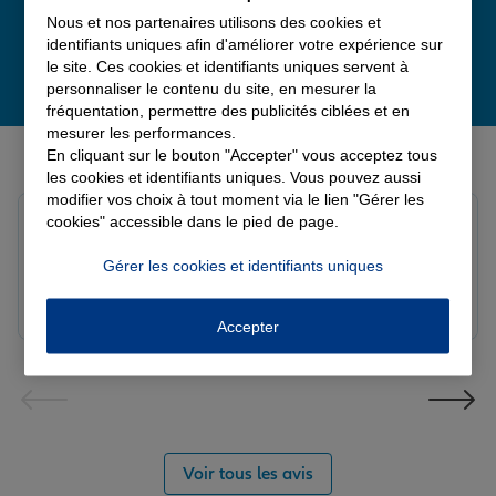
Nous et nos partenaires utilisons des cookies et
identifiants uniques afin d'améliorer votre expérience sur
le site. Ces cookies et identifiants uniques servent à
personnaliser le contenu du site, en mesurer la
fréquentation, permettre des publicités ciblées et en
mesurer les performances.
Derniers avis de nos agences Allianz
En cliquant sur le bouton "Accepter" vous acceptez tous
les cookies et identifiants uniques. Vous pouvez aussi
modifier vos choix à tout moment via le lien "Gérer les
Yayaya M.
cookies" accessible dans le pied de page.
Note de 5 sur 5
Le 07/08/2026 - Agence NANTERRE
Gérer les cookies et identifiants uniques
Merci à Madi pour son écoute et ces conseils précieux.
Réactif et efficace le service impeccable
Accepter
Voir tous les avis