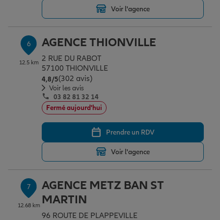
Voir l'agence
AGENCE THIONVILLE
6
2 RUE DU RABOT
12.5 km
57100 THIONVILLE
(302 avis)
Note de 4.8 sur 5
4,8
/5
Voir les avis
03 82 81 32 14
Fermé aujourd'hui
Prendre un RDV
Voir l'agence
AGENCE METZ BAN ST
7
MARTIN
12.68 km
96 ROUTE DE PLAPPEVILLE