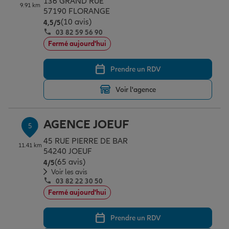
136 GRAND RUE
9.91 km
57190 FLORANGE
(10 avis)
Note de 4.5 sur 5
4,5
/5
03 82 59 56 90
Fermé aujourd'hui
Prendre un RDV
Voir l'agence
AGENCE JOEUF
5
45 RUE PIERRE DE BAR
11.41 km
54240 JOEUF
(65 avis)
Note de 4 sur 5
4
/5
Voir les avis
03 82 22 30 50
Fermé aujourd'hui
Prendre un RDV