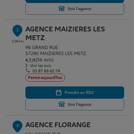
Voir l'agence
Garantie des accidents de la vie
AGENCE MAIZIERES LES
3
METZ
Assurance scolaire
3.08 km
98 GRAND RUE
57280 MAIZIERES LES METZ
(56 avis)
Note de 4.7 sur 5
4,7
/5
Protection juridique
Voir les avis
03 87 80 62 74
Fermé aujourd'hui
Retraite
Prendre un RDV
Voir l'agence
Tous nos devis d'assurance
AGENCE FLORANGE
4