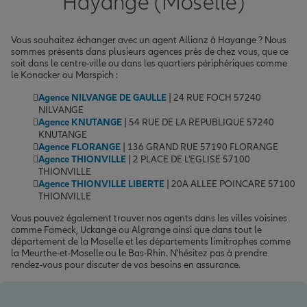
Hayange (Moselle)
Vous souhaitez échanger avec un agent Allianz à Hayange ? Nous
sommes présents dans plusieurs agences près de chez vous, que ce
soit dans le centre-ville ou dans les quartiers périphériques comme
le Konacker ou Marspich :
Agence NILVANGE DE GAULLE
| 24 RUE FOCH 57240
NILVANGE
Agence KNUTANGE
| 54 RUE DE LA REPUBLIQUE 57240
KNUTANGE
Agence FLORANGE
| 136 GRAND RUE 57190 FLORANGE
Agence THIONVILLE
| 2 PLACE DE L'EGLISE 57100
THIONVILLE
Agence THIONVILLE LIBERTE
| 20A ALLEE POINCARE 57100
THIONVILLE
Vous pouvez également trouver nos agents dans les villes voisines
comme Fameck, Uckange ou Algrange ainsi que dans tout le
département de la Moselle et les départements limitrophes comme
la Meurthe-et-Moselle ou le Bas-Rhin. N'hésitez pas à prendre
rendez-vous pour discuter de vos besoins en assurance.