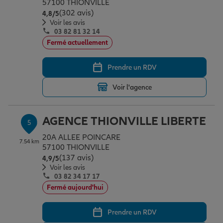
57100 THIONVILLE
(302 avis)
Note de 4.8 sur 5
4,8
/5
Voir les avis
03 82 81 32 14
Fermé actuellement
Prendre un RDV
Voir l'agence
AGENCE THIONVILLE LIBERTE
5
20A ALLEE POINCARE
7.54 km
57100 THIONVILLE
(137 avis)
Note de 4.9 sur 5
4,9
/5
Voir les avis
03 82 34 17 17
Fermé aujourd'hui
Prendre un RDV