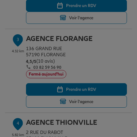
Prendre un RDV
Voir l'agence
Garantie des accidents de la vie
AGENCE FLORANGE
3
Assurance scolaire
136 GRAND RUE
4.32 km
57190 FLORANGE
(10 avis)
Note de 4.5 sur 5
4,5
/5
Protection juridique
03 82 59 56 90
Fermé aujourd'hui
Retraite
Prendre un RDV
Voir l'agence
Tous nos devis d'assurance
AGENCE THIONVILLE
4
2 RUE DU RABOT
5.82 km