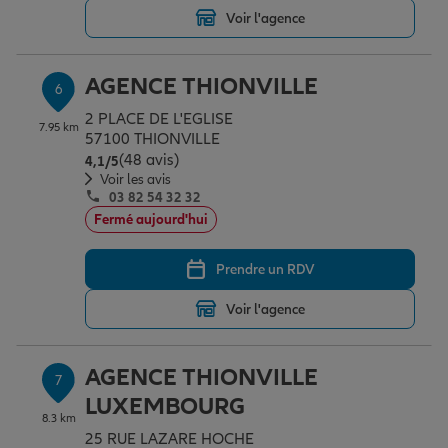
Voir l'agence
AGENCE THIONVILLE
6
2 PLACE DE L'EGLISE
7.95 km
57100 THIONVILLE
(48 avis)
Note de 4.1 sur 5
4,1
/5
Voir les avis
03 82 54 32 32
Fermé aujourd'hui
Prendre un RDV
Voir l'agence
AGENCE THIONVILLE
7
LUXEMBOURG
8.3 km
25 RUE LAZARE HOCHE