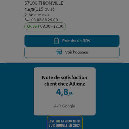
57100 THIONVILLE
(115 avis)
Note de 4.6 sur 5
4,6
/5
Voir les avis
03 82 88 29 00
Ouvert
09:00 - 12:00
Prendre un RDV
Voir l'agence
Note de satisfaction
client chez Allianz
4,8
/5
Note de 4.8 sur 5
Avis Google