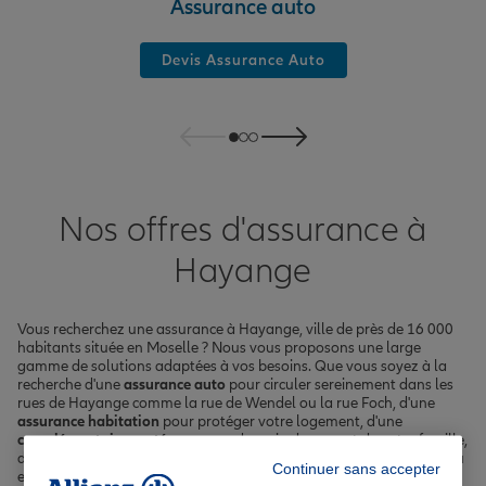
Assurance auto
Devis Assurance Auto
Nos offres d'assurance à
Hayange
Vous recherchez une assurance à Hayange, ville de près de 16 000
habitants située en Moselle ? Nous vous proposons une large
gamme de solutions adaptées à vos besoins. Que vous soyez à la
recherche d'une
assurance auto
pour circuler sereinement dans les
rues de Hayange comme la rue de Wendel ou la rue Foch, d'une
assurance habitation
pour protéger votre logement, d'une
complémentaire santé
pour prendre soin de vous et de votre famille,
d'une
assurance emprunteur
pour sécuriser votre prêt immobilier ou
Continuer sans accepter
encore d'une assurance scolaire pour vos enfants scolarisés à