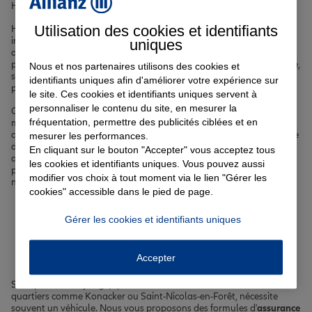
Hayange, nous avons ce qu'il vous faut.
Utilisation des cookies et identifiants
Hayange bénéficie d'un climat océanique dégradé, avec des
influences continentales. Nos offres d'
assurance
tiennent compte
uniques
des spécificités locales de cette ville de Moselle pour vous offrir une
protection sur mesure. Nos agents, experts en assurance à Hayange,
Nous et nos partenaires utilisons des cookies et
sont à votre écoute pour vous guider vers les solutions les plus
identifiants uniques afin d'améliorer votre expérience sur
pertinentes en fonction de votre situation et de vos attentes.
le site. Ces cookies et identifiants uniques servent à
personnaliser le contenu du site, en mesurer la
Que vous habitiez dans le centre-ville de Hayange, proche de la
fréquentation, permettre des publicités ciblées et en
mairie et de l'église Saint-Martin, ou dans les quartiers résidentiels
comme le Konacker ou Marspich, nous nous adaptons à votre mode
mesurer les performances.
de vie. Nos
assurances auto, habitation, santé et emprunteur
vous
En cliquant sur le bouton "Accepter" vous acceptez tous
accompagnent au quotidien pour vous permettre de profiter
les cookies et identifiants uniques. Vous pouvez aussi
pleinement de la vie à Hayange, ville dynamique offrant de
modifier vos choix à tout moment via le lien "Gérer les
nombreux services et activités à ses habitants.
cookies" accessible dans le pied de page.
Votre assurance auto, moto
Gérer les cookies et identifiants uniques
ou scooter à Hayange
Accepter
Se déplacer à Hayange, que ce soit dans le centre-ville ou dans les
quartiers comme Konacker ou Saint-Nicolas-en-Forêt, nécessite
souvent un véhicule. Nous vous proposons des formules d'
assurance