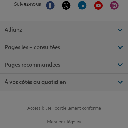
Aller sur la page Facebook de Allianz
Aller sur la page Twitter de All
Aller sur la page Linke
Aller sur la pa
Aller 
Suivez-nous
Allianz
Pages les + consultées
Pages recommandées
À vos côtés au quotidien
Accessibilité : partiellement conforme
Mentions légales