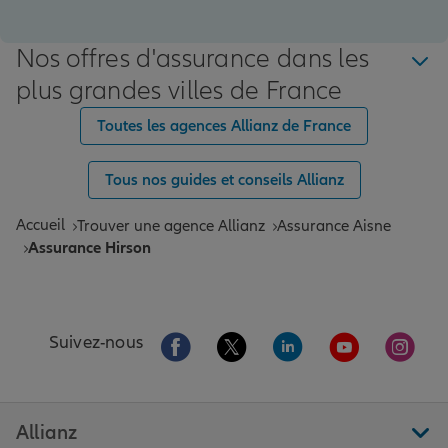
Nos offres d'assurance dans les
plus grandes villes de France
Toutes les agences Allianz de France
Tous nos guides et conseils Allianz
Accueil
Trouver une agence Allianz
Assurance Aisne
Assurance Hirson
Aller sur la page Facebook de Allianz
Aller sur la page Twitter de All
Aller sur la page Linke
Aller sur la pa
Aller 
Suivez-nous
Allianz