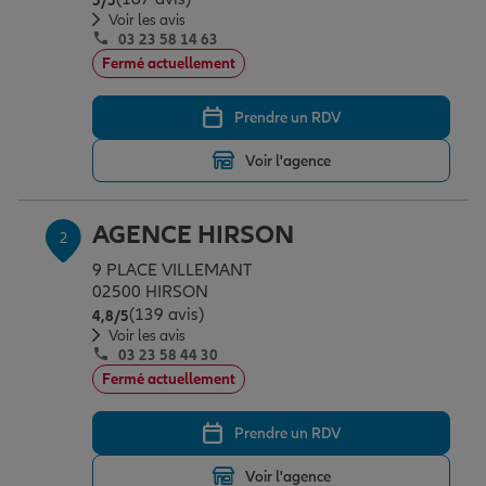
5
/5
Épargne & retraite
Assurance emprunteur
Prévoyance et dépendance
Protection de la famille
Voir les avis
03 23 58 14 63
Fermé actuellement
Vos projets
Assurance animal de compagnie
Protection juridique
Plan épargne retraite
Prendre un RDV
Voir l'agence
Conseil assurance
Assurance vie
Partir en vacances
AGENCE HIRSON
2
Outre-mer
Placements financiers
Déménager
9 PLACE VILLEMANT
02500 HIRSON
(139 avis)
Note de 4.8 sur 5
4,8
/5
Professionnels
Investissements immobiliers
Changer de voiture
Assurance auto
Voir les avis
03 23 58 44 30
Fermé actuellement
Allianz en France
Transmission
Départ à la retraite
Assurance habitation
Prendre un RDV
Voir l'agence
Préparer l’avenir
Le Pack Famille