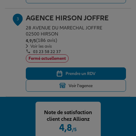
AGENCE HIRSON JOFFRE
3
Garantie des accidents de la vie
28 AVENUE DU MARECHAL JOFFRE
02500 HIRSON
(186 avis)
Note de 4.9 sur 5
4,9
/5
Assurance scolaire
Voir les avis
03 23 58 22 37
Fermé actuellement
Protection juridique
Prendre un RDV
Retraite
Voir l'agence
Tous nos devis d'assurance
Note de satisfaction
client chez Allianz
4,8
/5
Note de 4.8 sur 5