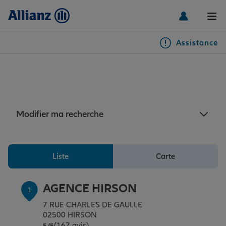
Men
Assistance
Particuliers
Assurance Hirson : 3
agences Allianz à Hirson
Véhicules
Modifier ma recherche
Habitation & emprunteur
Auto
Liste
Carte
Santé & prévoyance
2 roues
Habitation
AGENCE HIRSON
1
Famille Loisirs
Autres véhicules
Équipements habitation
Santé
7 RUE CHARLES DE GAULLE
02500 HIRSON
(167 avis)
Note de 5 sur 5