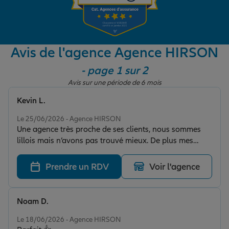
Garantie des accidents de la vie
Avis de l'agence Agence HIRSON
- page 1 sur 2
Assurance scolaire
Avis sur une période de 6 mois
Kevin L.
Protection juridique
Note de 5 sur 5
Le 25/06/2026 - Agence HIRSON
Une agence très proche de ses clients, nous sommes
lillois mais n’avons pas trouvé mieux. De plus mes
Retraite
grands-parents, parents, frère et sœurs sont tous
clients depuis des décennies.
Prendre un RDV
Voir l'agence
Tous nos devis d'assurance
Noam D.
Note de 5 sur 5
Le 18/06/2026 - Agence HIRSON