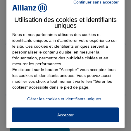
Continuer sans accepter
Le 29/05/2026 - Agence HIRSON
Julie, Conseillère très efficace, et hyper réactive de plus
très souriante …elle est à l'écoute de la demande du
Utilisation des cookies et identifiants
client J’appelle régulièrement et elle est toujours très
uniques
opérationnelle. Pour Allianz, nous avons un conseiller
Prendre un RDV
Voir l'agence
Nous et nos partenaires utilisons des cookies et
Grégory réactif et responsable et toujours à l’écoute.
identifiants uniques afin d'améliorer votre expérience sur
Très satisfaite Mme Faes Stéphanie
le site. Ces cookies et identifiants uniques servent à
Jean c.
personnaliser le contenu du site, en mesurer la
Note de 5 sur 5
fréquentation, permettre des publicités ciblées et en
Le 27/05/2026 - Agence HIRSON
mesurer les performances.
top de top
En cliquant sur le bouton "Accepter" vous acceptez tous
les cookies et identifiants uniques. Vous pouvez aussi
modifier vos choix à tout moment via le lien "Gérer les
Prendre un RDV
Voir l'agence
cookies" accessible dans le pied de page.
Gérer les cookies et identifiants uniques
Viviane W.
Note de 5 sur 5
Le 26/05/2026 - Agence HIRSON
Accepter
Très bien reçu merci de votre confiance