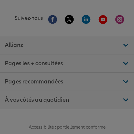
Aller sur la page Facebook de Allianz
Aller sur la page Twitter de All
Aller sur la page Linke
Aller sur la pa
Aller 
Suivez-nous
Allianz
Pages les + consultées
Pages recommandées
À vos côtés au quotidien
Accessibilité : partiellement conforme