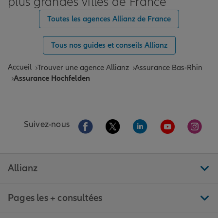
plus grandes villes de France
Toutes les agences Allianz de France
Tous nos guides et conseils Allianz
Accueil
Trouver une agence Allianz
Assurance Bas-Rhin
Assurance Hochfelden
Aller sur la page Facebook de Allianz
Aller sur la page Twitter de All
Aller sur la page Linke
Aller sur la pa
Aller 
Suivez-nous
Allianz
Pages les + consultées