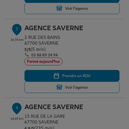
Voir l'agence
Garantie des accidents de la vie
AGENCE SAVERNE
3
2 RUE DES BAINS
Assurance scolaire
14.39 km
67700 SAVERNE
(5 avis)
Note de 5 sur 5
5
/5
03 88 89 34 94
Protection juridique
Fermé aujourd'hui
Prendre un RDV
Retraite
Voir l'agence
Tous nos devis d'assurance
AGENCE SAVERNE
4
15 RUE DE LA GARE
14.69 km
67700 SAVERNE
(235 avis)
Note de 4.9 sur 5
4,9
/5