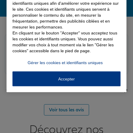
identifiants uniques afin d'améliorer votre expérience sur
le site. Ces cookies et identifiants uniques servent à
personnaliser le contenu du site, en mesurer la
fréquentation, permettre des publicités ciblées et en
Derniers avis de nos agences Allianz
mesurer les performances.
En cliquant sur le bouton "Accepter" vous acceptez tous
les cookies et identifiants uniques. Vous pouvez aussi
louna p.
modifier vos choix à tout moment via le lien "Gérer les
Note de 5 sur 5
cookies" accessible dans le pied de page.
Le 06/08/2026 - Agence SOURDEVAL
Gérer les cookies et identifiants uniques
Accepter
Voir tous les avis
Découvrez nos