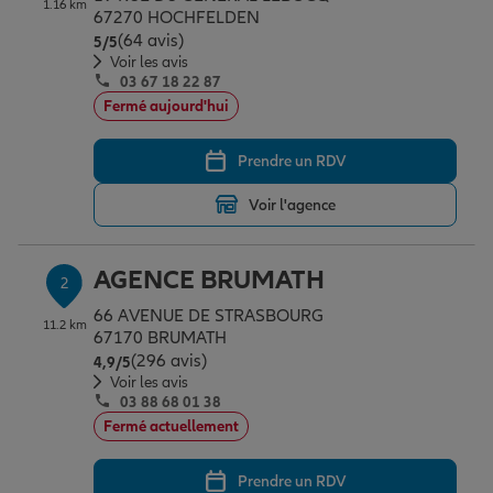
1.16 km
Épargne & retraite
Assurance emprunteur
Prévoyance et dépendance
Protection de la famille
67270 HOCHFELDEN
(64 avis)
Note de 5 sur 5
5
/5
Voir les avis
03 67 18 22 87
Vos projets
Assurance animal de compagnie
Protection juridique
Plan épargne retraite
Fermé aujourd'hui
Prendre un RDV
Conseil assurance
Assurance vie
Partir en vacances
Voir l'agence
Outre-mer
Placements financiers
Déménager
AGENCE BRUMATH
2
66 AVENUE DE STRASBOURG
11.2 km
Professionnels
Investissements immobiliers
Changer de voiture
Assurance auto
67170 BRUMATH
(296 avis)
Note de 4.9 sur 5
4,9
/5
Voir les avis
03 88 68 01 38
Allianz en France
Transmission
Départ à la retraite
Assurance habitation
Fermé actuellement
Prendre un RDV
Préparer l’avenir
Le Pack Famille