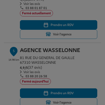
Voir les avis
03 88 01 87 01
Fermé actuellement
Prendre un RDV
Voir l'agence
AGENCE WASSELONNE
5
81 RUE DU GENERAL DE GAULLE
14.98 km
67310 WASSELONNE
(37 avis)
Note de 4.9 sur 5
4,9
/5
Voir les avis
03 88 20 26 58
Fermé aujourd'hui
Prendre un RDV
Voir l'agence