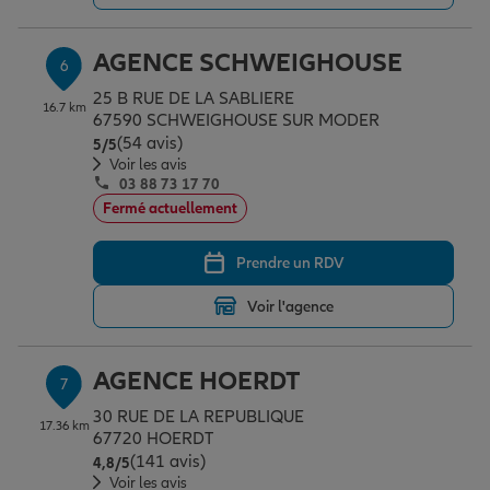
AGENCE SCHWEIGHOUSE
6
25 B RUE DE LA SABLIERE
16.7 km
67590 SCHWEIGHOUSE SUR MODER
(54 avis)
Note de 5 sur 5
5
/5
Voir les avis
03 88 73 17 70
Fermé actuellement
Prendre un RDV
Voir l'agence
AGENCE HOERDT
7
30 RUE DE LA REPUBLIQUE
17.36 km
67720 HOERDT
(141 avis)
Note de 4.8 sur 5
4,8
/5
Voir les avis