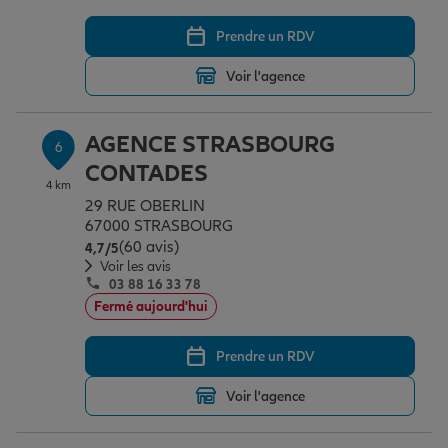
Prendre un RDV
Voir l'agence
AGENCE STRASBOURG
6
CONTADES
4 km
29 RUE OBERLIN
67000 STRASBOURG
(60 avis)
Note de 4.7 sur 5
4,7
/5
Voir les avis
03 88 16 33 78
Fermé aujourd'hui
Prendre un RDV
Voir l'agence