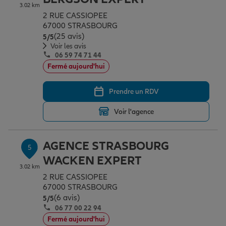
3.02 km
2 RUE CASSIOPEE
67000 STRASBOURG
(25 avis)
Note de 5 sur 5
5
/5
Voir les avis
06 59 74 71 44
Fermé aujourd'hui
Prendre un RDV
Voir l'agence
AGENCE STRASBOURG
5
WACKEN EXPERT
3.02 km
2 RUE CASSIOPEE
67000 STRASBOURG
(6 avis)
Note de 5 sur 5
5
/5
06 77 00 22 94
Fermé aujourd'hui