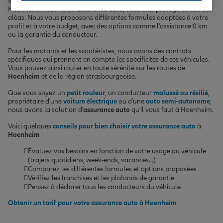
vandalisme sont une réalité, même dans une ville calme comme
Hoenheim. Avec notre
assurance auto
, vous êtes protégé contre ces
aléas. Nous vous proposons différentes formules adaptées à votre
profil et à votre budget, avec des options comme l'assistance 0 km
ou la garantie du conducteur.
Pour les motards et les scootéristes, nous avons des contrats
spécifiques qui prennent en compte les spécificités de ces véhicules.
Vous pouvez ainsi rouler en toute sérénité sur les routes de
Hoenheim
et de la région strasbourgeoise.
Que vous soyez un
petit rouleur
, un conducteur
malussé ou résilié
,
propriétaire d'une
voiture électrique
ou d'une
auto semi-autonome
,
nous avons la solution d'
assurance auto
qu'il vous faut à Hoenheim.
Voici quelques
conseils pour bien choisir votre assurance auto
à
Hoenheim
:
Évaluez vos besoins en fonction de votre usage du véhicule
(trajets quotidiens, week-ends, vacances...)
Comparez les différentes formules et options proposées
Vérifiez les franchises et les plafonds de garantie
Pensez à déclarer tous les conducteurs du véhicule
Obtenir un tarif pour votre assurance auto à Hoenheim