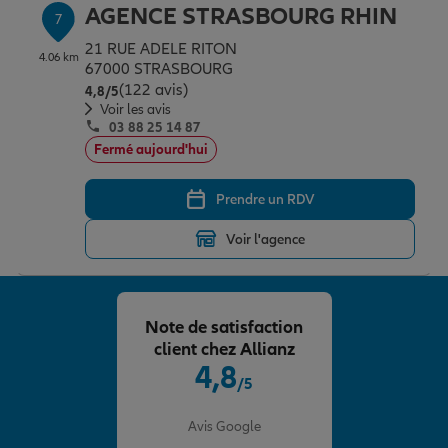
AGENCE STRASBOURG RHIN
7
21 RUE ADELE RITON
4.06 km
67000 STRASBOURG
(122 avis)
Note de 4.8 sur 5
4,8
/5
Voir les avis
03 88 25 14 87
Fermé aujourd'hui
Prendre un RDV
Voir l'agence
Note de satisfaction
client chez Allianz
4,8
/5
Note de 4.8 sur 5
Avis Google