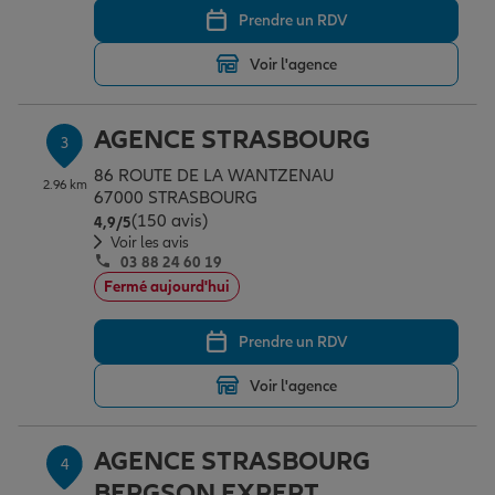
Prendre un RDV
Voir l'agence
Garantie des accidents de la vie
AGENCE STRASBOURG
3
Assurance scolaire
86 ROUTE DE LA WANTZENAU
2.96 km
67000 STRASBOURG
(150 avis)
Note de 4.9 sur 5
4,9
/5
Protection juridique
Voir les avis
03 88 24 60 19
Fermé aujourd'hui
Retraite
Prendre un RDV
Voir l'agence
Tous nos devis d'assurance
AGENCE STRASBOURG
4
BERGSON EXPERT