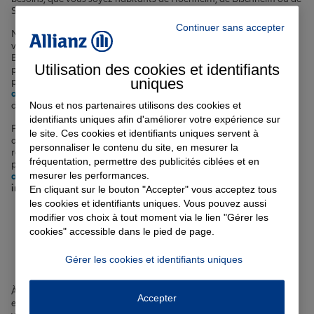
Schiltigheim.
Continuer sans accepter
Nos offres couvrent tous les aspects de votre vie quotidienne. Pour
vos déplacements dans les rues de Hoenheim ou sur les routes du
Bas-Rhin, nous vous proposons une
assurance auto
qui vous
Utilisation des cookies et identifiants
protège en cas d'accident, de vol ou de panne. Si vous êtes
uniques
propriétaire ou locataire d'un logement à Hoenheim, notre
assurance habitation
vous couvre contre les risques d'incendie, de
Nous et nos partenaires utilisons des cookies et
dégât des eaux ou de cambriolage.
identifiants uniques afin d'améliorer votre expérience sur
Pour prendre soin de votre santé et de celle de vos proches, nous
le site. Ces cookies et identifiants uniques servent à
avons également une
complémentaire santé
qui complète les
personnaliser le contenu du site, en mesurer la
remboursements de la Sécurité Sociale. Enfin, si vous avez des
fréquentation, permettre des publicités ciblées et en
projets immobiliers à Hoenheim ou dans les environs, notre
mesurer les performances.
assurance emprunteur
vous permet de sécuriser votre
prêt
immobilier
.
En cliquant sur le bouton "Accepter" vous acceptez tous
les cookies et identifiants uniques. Vous pouvez aussi
modifier vos choix à tout moment via le lien "Gérer les
Votre assurance auto, moto
cookies" accessible dans le pied de page.
ou scooter à Hoenheim
Gérer les cookies et identifiants uniques
À
Hoenheim
, que vous circuliez en voiture, à moto ou en scooter, il
Accepter
est essentiel d'être bien assuré. Les risques d'accident, de vol ou de