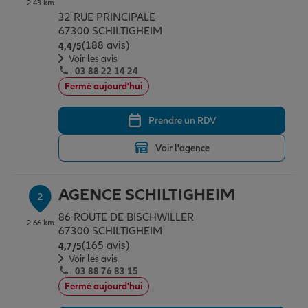
2.43 km
Épargne & retraite
Assurance emprunteur
Prévoyance et dépendance
Protection de la famille
32 RUE PRINCIPALE
67300 SCHILTIGHEIM
(188 avis)
Note de 4.4 sur 5
4,4
/5
Vos projets
Assurance animal de compagnie
Protection juridique
Plan épargne retraite
Voir les avis
03 88 22 14 24
Fermé aujourd'hui
Conseil assurance
Assurance vie
Partir en vacances
Prendre un RDV
Voir l'agence
Outre-mer
Placements financiers
Déménager
AGENCE SCHILTIGHEIM
2
Professionnels
Investissements immobiliers
Changer de voiture
Assurance auto
86 ROUTE DE BISCHWILLER
2.66 km
67300 SCHILTIGHEIM
(165 avis)
Note de 4.7 sur 5
4,7
/5
Allianz en France
Transmission
Départ à la retraite
Assurance habitation
Voir les avis
03 88 76 83 15
Fermé aujourd'hui
Préparer l’avenir
Le Pack Famille