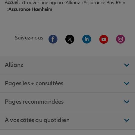
Accueil
Trouver une agence Allianz
Assurance Bas-Rhin
Assurance Hœnheim
Aller sur la page Facebook de Allianz
Aller sur la page Twitter de All
Aller sur la page Linke
Aller sur la pa
Aller 
Suivez-nous
Allianz
Pages les + consultées
Pages recommandées
À vos côtés au quotidien