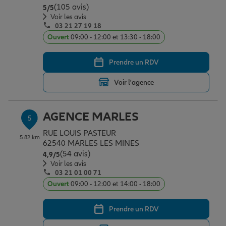
(105 avis)
Note de 5 sur 5
5
/5
Voir les avis
03 21 27 19 18
Ouvert
09:00 - 12:00 et 13:30 - 18:00
Prendre un RDV
Voir l'agence
AGENCE MARLES
5
RUE LOUIS PASTEUR
5.82 km
62540 MARLES LES MINES
(54 avis)
Note de 4.9 sur 5
4,9
/5
Voir les avis
03 21 01 00 71
Ouvert
09:00 - 12:00 et 14:00 - 18:00
Prendre un RDV