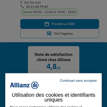
Voir les avis
03 21 68 79 65
Ouvert
09:00 - 12:00 et 14:00 - 18:00
Prendre un RDV
Voir l'agence
Note de satisfaction
client chez Allianz
4,8
/5
Note de 4.8 sur 5
Avis Google
Continuer sans accepter
Utilisation des cookies et identifiants
uniques
Nous et nos partenaires utilisons des cookies et