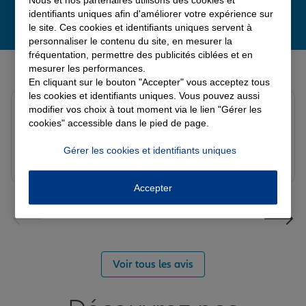
identifiants uniques afin d'améliorer votre expérience sur
le site. Ces cookies et identifiants uniques servent à
personnaliser le contenu du site, en mesurer la
fréquentation, permettre des publicités ciblées et en
Derniers avis de nos agences Allianz
mesurer les performances.
En cliquant sur le bouton "Accepter" vous acceptez tous
les cookies et identifiants uniques. Vous pouvez aussi
louna p.
modifier vos choix à tout moment via le lien "Gérer les
Note de 5 sur 5
cookies" accessible dans le pied de page.
Le 06/08/2026 - Agence SOURDEVAL
Gérer les cookies et identifiants uniques
Accepter
Voir tous les avis