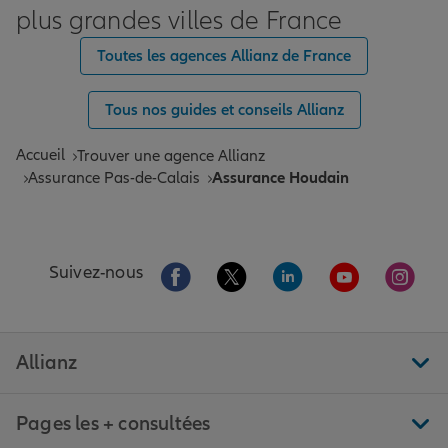
plus grandes villes de France
Toutes les agences Allianz de France
Tous nos guides et conseils Allianz
Accueil
Trouver une agence Allianz
Assurance Pas-de-Calais
Assurance Houdain
Aller sur la page Facebook de Allianz
Aller sur la page Twitter de All
Aller sur la page Linke
Aller sur la pa
Aller 
Suivez-nous
Allianz
Pages les + consultées