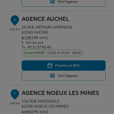
Voir l'agence
AGENCE AUCHEL
6
24 RUE ARTHUR LAMENDIN
9.21 km
62260 AUCHEL
(196 avis)
Note de 4.7 sur 5
4,7
/5
Voir les avis
03 21 27 02 45
Ouvert
09:00 - 12:00 et 13:30 - 18:00
Prendre un RDV
Voir l'agence
AGENCE NOEUX LES MINES
7
116 RUE NATIONALE
9.45 km
62290 NOEUX LES MINES
(290 avis)
Note de 4.9 sur 5
4,9
/5