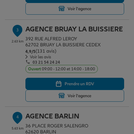
Voir l'agence
Garantie des accidents de la vie
AGENCE BRUAY LA BUISSIERE
3
392 RUE ALFRED LEROY
Assurance scolaire
2.63 km
62702 BRUAY LA BUISSIERE CEDEX
(131 avis)
Note de 4.9 sur 5
4,9
/5
Voir les avis
03 21 54 24 24
Protection juridique
Ouvert
09:00 - 12:00 et 14:00 - 18:00
Prendre un RDV
Retraite
Voir l'agence
Tous nos devis d'assurance
AGENCE BARLIN
4
36 PLACE ROGER SALENGRO
5.63 km
62620 BARLIN