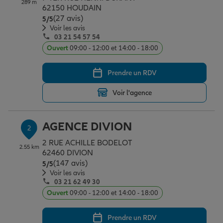
289 m
Épargne & retraite
Assurance emprunteur
Prévoyance et dépendance
Protection de la famille
62150 HOUDAIN
(27 avis)
Note de 5 sur 5
5
/5
Voir les avis
03 21 54 57 54
Vos projets
Assurance animal de compagnie
Protection juridique
Plan épargne retraite
Ouvert
09:00 - 12:00 et 14:00 - 18:00
Prendre un RDV
Conseil assurance
Assurance vie
Partir en vacances
Voir l'agence
Outre-mer
Placements financiers
Déménager
AGENCE DIVION
2
2 RUE ACHILLE BODELOT
2.55 km
Professionnels
Investissements immobiliers
Changer de voiture
Assurance auto
62460 DIVION
(147 avis)
Note de 5 sur 5
5
/5
Voir les avis
03 21 62 49 30
Allianz en France
Transmission
Départ à la retraite
Assurance habitation
Ouvert
09:00 - 12:00 et 14:00 - 18:00
Prendre un RDV
Préparer l’avenir
Le Pack Famille