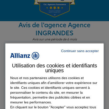
Garantie des accidents de la vie
Avis de l'agence Agence
INGRANDES
Assurance scolaire
Avis sur une période de 6 mois
LAVALLIÈRE A.
Continuer sans accepter
Protection juridique
Note de 4 sur 5
Le 25/03/2026 - Agence INGRANDES
Utilisation des cookies et identifiants
Prendre un RDV
Voir l'agence
Retraite
uniques
Nous et nos partenaires utilisons des cookies et
identifiants uniques afin d'améliorer votre expérience sur
MCMLXVI A.
Tous nos devis d'assurance
le site. Ces cookies et identifiants uniques servent à
Note de 5 sur 5
personnaliser le contenu du site, en mesurer la
Le 24/03/2026 - Agence INGRANDES
fréquentation, permettre des publicités ciblées et en
Conseillère à l'écoute, réactive. A l'écoute de nos
mesurer les performances.
besoins !
En cliquant sur le bouton "Accepter" vous acceptez tous