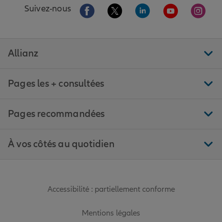
Aller sur la page Facebook de Allianz
Aller sur la page Twitter de All
Aller sur la page Linke
Aller sur la pa
Aller 
Suivez-nous
Allianz
Pages les + consultées
Pages recommandées
À vos côtés au quotidien
Accessibilité : partiellement conforme
Mentions légales