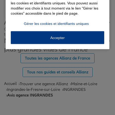
les cookies et identifiants uniques. Vous pouvez aussi
Prendre un RDV
Voir l'agence
modifier vos choix à tout moment via le lien "Gérer les
cookies" accessible dans le pied de page.
Allianz proche de chez vous
Gérer les cookies et identifiants uniques
Où que vous soyez en France, nos agences Allianz sont
toujours près de chez vous.
Accepter
Nos offres d'assurance dans les
plus grandes villes de France
Toutes les agences Allianz de France
Tous nos guides et conseils Allianz
Accueil
Trouver une agence Allianz
Maine-et-Loire
Ingrandes-le-Fresne-sur-Loire
INGRANDES
Avis agence INGRANDES