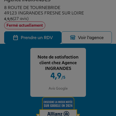
Épargne & retraite
Assurance emprunteur
Prévoyance et dépendance
Protection de la famille
8 ROUTE DE TOURNEBRIDE
49123 INGRANDES FRESNE SUR LOIRE
(27 avis)
Note de 4.9 sur 5
4,9
/5
Vos projets
Assurance animal de compagnie
Protection juridique
Plan épargne retraite
Fermé actuellement
Prendre un RDV
Voir l'agence
Conseil assurance
Assurance vie
Partir en vacances
Note de satisfaction
Outre-mer
Placements financiers
Déménager
client chez Agence
INGRANDES
4,9
/5
Professionnels
Investissements immobiliers
Changer de voiture
Assurance auto
Note de 4.9 sur 5
Avis Google
Allianz en France
Transmission
Départ à la retraite
Assurance habitation
Préparer l’avenir
Le Pack Famille