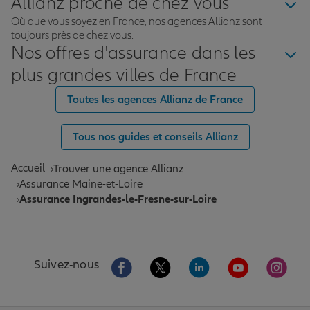
Allianz proche de chez vous
Où que vous soyez en France, nos agences Allianz sont
toujours près de chez vous.
Nos offres d'assurance dans les
plus grandes villes de France
Toutes les agences Allianz de France
Tous nos guides et conseils Allianz
Accueil
Trouver une agence Allianz
Assurance Maine-et-Loire
Assurance Ingrandes-le-Fresne-sur-Loire
Aller sur la page Facebook de Allianz
Aller sur la page Twitter de All
Aller sur la page Linke
Aller sur la pa
Aller 
Suivez-nous