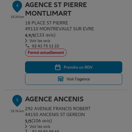
AGENCE ST PIERRE
4
MONTLIMART
19.24 km
18 PLACE ST PIERRE
49110 MONTREVAULT SUR EVRE
(133 avis)
Note de 4.9 sur 5
4,9
/5
Voir les avis
02 41 75 11 22
Fermé actuellement
Prendre un RDV
Voir l'agence
AGENCE ANCENIS
5
292 AVENUE FRANCIS ROBERT
19.76 km
44150 ANCENIS ST GEREON
(106 avis)
Note de 5 sur 5
5
/5
Voir les avis
02 40 83 09 60