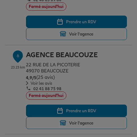
Fermé aujourd'hui
Prendre un RDV
Voir l'agence
AGENCE BEAUCOUZE
6
22 RUE DE LA PICOTERIE
23.23 km
49070 BEAUCOUZE
(25 avis)
Note de 4.9 sur 5
4,9
/5
Voir les avis
02 41 88 75 98
Fermé aujourd'hui
Prendre un RDV
Voir l'agence