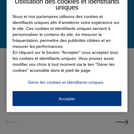
Utilisation des cookies et identifiants
uniques
Nous et nos partenaires utilisons des cookies et
identifiants uniques afin d'améliorer votre expérience sur
le site. Ces cookies et identifiants uniques servent à
personnaliser le contenu du site, en mesurer la
fréquentation, permettre des publicités ciblées et en
mesurer les performances.
En cliquant sur le bouton "Accepter" vous acceptez tous
Derniers avis de nos agences Allianz
les cookies et identifiants uniques. Vous pouvez aussi
modifier vos choix à tout moment via le lien "Gérer les
cookies" accessible dans le pied de page.
louna p.
Note de 5 sur 5
Gérer les cookies et identifiants uniques
Le 06/08/2026 - Agence SOURDEVAL
Accepter