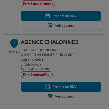
Fermé actuellement
Prendre un RDV
Garantie des accidents de la vie
Voir l'agence
Assurance scolaire
AGENCE CHALONNES
3
10 PLACE DU PILORI
Protection juridique
15.71 km
49290 CHALONNES SUR LOIRE
(126 avis)
Note de 5 sur 5
5
/5
Voir les avis
Retraite
02 41 78 00 94
Fermé aujourd'hui
Tous nos devis d'assurance
Prendre un RDV
Voir l'agence