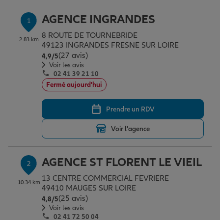
Épargne & retraite
Assurance emprunteur
Prévoyance et dépendance
Protection de la famille
AGENCE INGRANDES
1
8 ROUTE DE TOURNEBRIDE
2.83 km
Vos projets
Assurance animal de compagnie
Protection juridique
Plan épargne retraite
49123 INGRANDES FRESNE SUR LOIRE
(27 avis)
Note de 4.9 sur 5
4,9
/5
Voir les avis
02 41 39 21 10
Conseil assurance
Assurance vie
Partir en vacances
Fermé aujourd'hui
Prendre un RDV
Outre-mer
Placements financiers
Déménager
Voir l'agence
Professionnels
Investissements immobiliers
Changer de voiture
Assurance auto
AGENCE ST FLORENT LE VIEIL
2
13 CENTRE COMMERCIAL FEVRIERE
Allianz en France
Transmission
Départ à la retraite
Assurance habitation
10.34 km
49410 MAUGES SUR LOIRE
(25 avis)
Note de 4.8 sur 5
4,8
/5
Voir les avis
02 41 72 50 04
Préparer l’avenir
Le Pack Famille