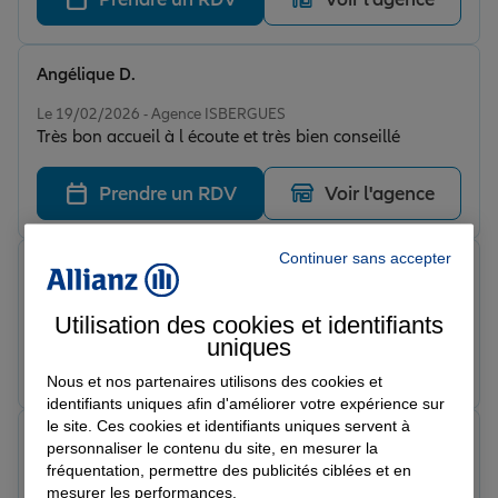
Angélique D.
Note de 5 sur 5
Le 19/02/2026 - Agence ISBERGUES
Très bon accueil à l écoute et très bien conseillé
Prendre un RDV
Voir l'agence
Continuer sans accepter
Romain C.
Note de 5 sur 5
Le 19/02/2026 - Agence ISBERGUES
Utilisation des cookies et identifiants
uniques
Prendre un RDV
Voir l'agence
Nous et nos partenaires utilisons des cookies et
identifiants uniques afin d'améliorer votre expérience sur
le site. Ces cookies et identifiants uniques servent à
Olivier D.
personnaliser le contenu du site, en mesurer la
Note de 5 sur 5
fréquentation, permettre des publicités ciblées et en
Le 18/02/2026 - Agence ISBERGUES
mesurer les performances.