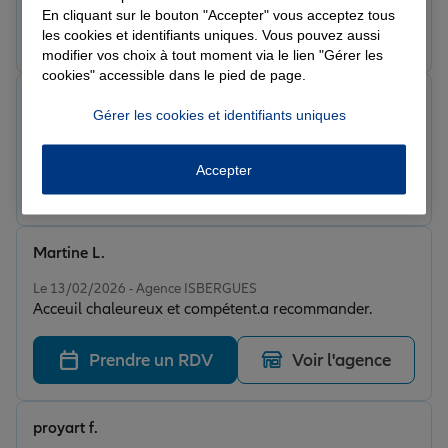
En cliquant sur le bouton "Accepter" vous acceptez tous
Prendre un RDV
Voir l'agence
les cookies et identifiants uniques. Vous pouvez aussi
modifier vos choix à tout moment via le lien "Gérer les
cookies" accessible dans le pied de page.
Dev B.
Gérer les cookies et identifiants uniques
Note de 5 sur 5
Le 18/02/2026 - Agence ISBERGUES
Accepter
Prendre un RDV
Voir l'agence
Martine L.
Note de 5 sur 5
Le 13/02/2026 - Agence ISBERGUES
Acceuil chaleureux et compétent.a recommander.
Prendre un RDV
Voir l'agence
proyart f.
Note de 5 sur 5