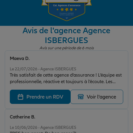
Garantie des accidents de la vie
Avis de l'agence Agence
ISBERGUES
Assurance scolaire
Avis sur une période de 6 mois
Maeva D.
Protection juridique
Note de 5 sur 5
Le 22/07/2026 - Agence ISBERGUES
Très satisfait de cette agence d’assurance ! L’équipe est
professionnelle, réactive et toujours à l’écoute. Les
Retraite
conseils sont clairs, les démarches sont simples et le
suivi est excellent. J’ai été accompagné avec sérieux et
Prendre un RDV
Voir l'agence
bienveillance pour trouver la solution la plus adaptée
Tous nos devis d'assurance
à mes besoins. Je recommande vivement cette agence
pour la qualité de son service et son efficacité.
Catherine B.
Note de 5 sur 5
Le 10/06/2026 - Agence ISBERGUES