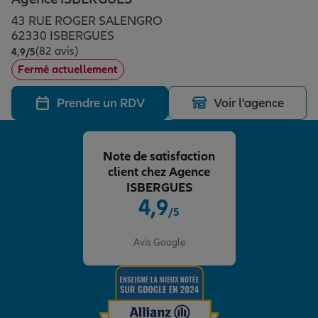
Épargne & retraite
Assurance emprunteur
Prévoyance et dépendance
Protection de la famille
43 RUE ROGER SALENGRO
62330 ISBERGUES
(82 avis)
Note de 4.9 sur 5
4,9
/5
Vos projets
Assurance animal de compagnie
Protection juridique
Plan épargne retraite
Fermé actuellement
Prendre un RDV
Voir l'agence
Conseil assurance
Assurance vie
Partir en vacances
Note de satisfaction
Outre-mer
Placements financiers
Déménager
client chez Agence
ISBERGUES
4,9
/5
Professionnels
Investissements immobiliers
Changer de voiture
Assurance auto
Note de 4.9 sur 5
Avis Google
Allianz en France
Transmission
Départ à la retraite
Assurance habitation
Préparer l’avenir
Le Pack Famille