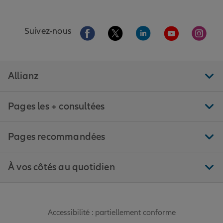
Aller sur la page Facebook de Allianz
Aller sur la page Twitter de All
Aller sur la page Linke
Aller sur la pa
Aller 
Suivez-nous
Allianz
Pages les + consultées
Pages recommandées
À vos côtés au quotidien
Accessibilité : partiellement conforme