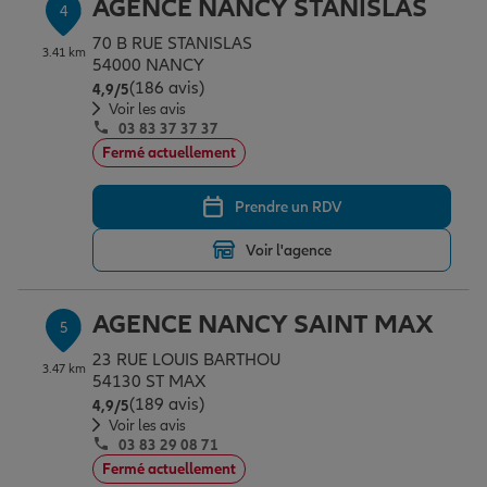
AGENCE NANCY STANISLAS
4
70 B RUE STANISLAS
3.41 km
54000 NANCY
(186 avis)
Note de 4.9 sur 5
4,9
/5
Voir les avis
03 83 37 37 37
Fermé actuellement
Prendre un RDV
Voir l'agence
AGENCE NANCY SAINT MAX
5
23 RUE LOUIS BARTHOU
3.47 km
54130 ST MAX
(189 avis)
Note de 4.9 sur 5
4,9
/5
Voir les avis
03 83 29 08 71
Fermé actuellement