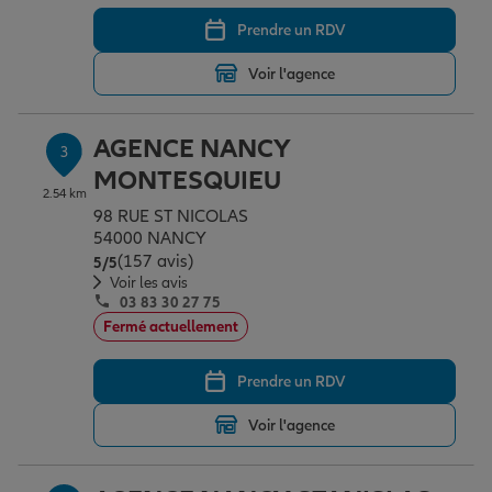
Prendre un RDV
Garantie des accidents de la vie
Voir l'agence
AGENCE NANCY
Assurance scolaire
3
MONTESQUIEU
2.54 km
98 RUE ST NICOLAS
Protection juridique
54000 NANCY
(157 avis)
Note de 5 sur 5
5
/5
Voir les avis
03 83 30 27 75
Retraite
Fermé actuellement
Prendre un RDV
Tous nos devis d'assurance
Voir l'agence