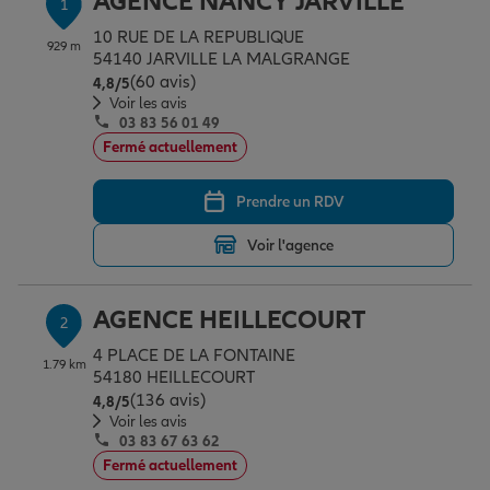
AGENCE NANCY JARVILLE
1
Épargne & retraite
Assurance emprunteur
Prévoyance et dépendance
Protection de la famille
10 RUE DE LA REPUBLIQUE
929 m
54140 JARVILLE LA MALGRANGE
(60 avis)
Note de 4.8 sur 5
4,8
/5
Vos projets
Assurance animal de compagnie
Protection juridique
Plan épargne retraite
Voir les avis
03 83 56 01 49
Fermé actuellement
Conseil assurance
Assurance vie
Partir en vacances
Prendre un RDV
Voir l'agence
Outre-mer
Placements financiers
Déménager
AGENCE HEILLECOURT
2
Professionnels
Investissements immobiliers
Changer de voiture
Assurance auto
4 PLACE DE LA FONTAINE
1.79 km
54180 HEILLECOURT
(136 avis)
Note de 4.8 sur 5
4,8
/5
Allianz en France
Transmission
Départ à la retraite
Assurance habitation
Voir les avis
03 83 67 63 62
Fermé actuellement
Préparer l’avenir
Le Pack Famille