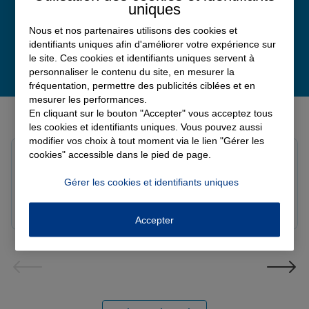
uniques
Nous et nos partenaires utilisons des cookies et
identifiants uniques afin d'améliorer votre expérience sur
le site. Ces cookies et identifiants uniques servent à
personnaliser le contenu du site, en mesurer la
fréquentation, permettre des publicités ciblées et en
mesurer les performances.
Derniers avis de nos agences Allianz
En cliquant sur le bouton "Accepter" vous acceptez tous
les cookies et identifiants uniques. Vous pouvez aussi
modifier vos choix à tout moment via le lien "Gérer les
cookies" accessible dans le pied de page.
Fanny B.
Note de 5 sur 5
Le 09/08/2026 - Agence LANGRES-SAINT GEOSMES
Gérer les cookies et identifiants uniques
Très bonne agence. Notre conseillère Laura est
réactive et professionnelle.
Accepter