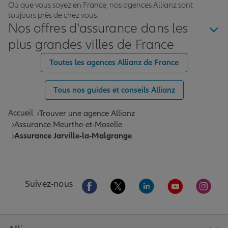
Où que vous soyez en France, nos agences Allianz sont
toujours près de chez vous.
Nos offres d'assurance dans les
plus grandes villes de France
Toutes les agences Allianz de France
Tous nos guides et conseils Allianz
Accueil
Trouver une agence Allianz
Assurance Meurthe-et-Moselle
Assurance Jarville-la-Malgrange
Aller sur la page Facebook de Allianz
Aller sur la page Twitter de All
Aller sur la page Linke
Aller sur la pa
Aller 
Suivez-nous