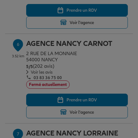
Prendre un RDV
Voir l'agence
AGENCE NANCY CARNOT
6
2 RUE DE LA MONNAIE
3.52 km
54000 NANCY
(202 avis)
Note de 5 sur 5
5
/5
Voir les avis
03 83 36 75 00
Fermé actuellement
Prendre un RDV
Voir l'agence
AGENCE NANCY LORRAINE
7