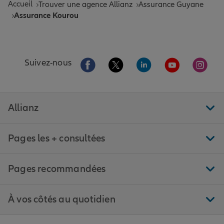
Accueil
Trouver une agence Allianz
Assurance Guyane
Assurance Kourou
Aller sur la page Facebook de Allianz
Aller sur la page Twitter de All
Aller sur la page Linke
Aller sur la pa
Aller 
Suivez-nous
Allianz
Pages les + consultées
Pages recommandées
À vos côtés au quotidien