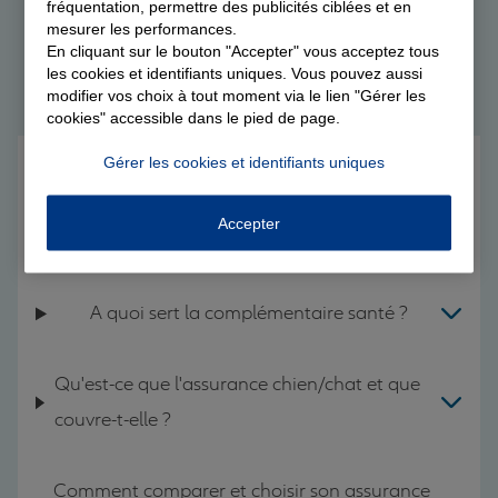
fréquentation, permettre des publicités ciblées et en
mesurer les performances.
Questions fréquentes sur nos
En cliquant sur le bouton "Accepter" vous acceptez tous
les cookies et identifiants uniques. Vous pouvez aussi
modifier vos choix à tout moment via le lien "Gérer les
assurances Allianz
cookies" accessible dans le pied de page.
Gérer les cookies et identifiants uniques
Comment bien choisir son assurance auto ?
Accepter
Quelle assurance habitation choisir ?
A quoi sert la complémentaire santé ?
Qu'est-ce que l'assurance chien/chat et que
couvre-t-elle ?
Comment comparer et choisir son assurance