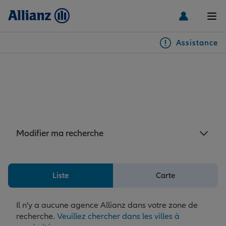
Men
Assistance
Particuliers
Assurance Kourou : Aucune
agence Allianz à proximité
Véhicules
de Kourou
Habitation & emprunteur
Auto
Modifier ma recherche
Santé & prévoyance
2 roues
Habitation
Liste
Carte
Famille Loisirs
Autres véhicules
Équipements habitation
Santé
Il n'y a aucune agence Allianz dans votre zone de
recherche.
Veuillez chercher dans les villes à