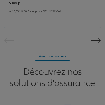
louna p.
Note de 5 sur 5
Le 06/08/2026 - Agence SOURDEVAL
Garantie des accidents de la vie
Assurance scolaire
Protection juridique
Voir tous les avis
Retraite
Découvrez nos
solutions d'assurance
Tous nos devis d'assurance