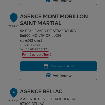
Voir l'agence
AGENCE MONTMORILLON
Garantie des accidents de la vie
3
SAINT MARTIAL
24.44 km
42 BOULEVARD DE STRASBOURG
Assurance scolaire
86500 MONTMORILLON
(43 avis)
Note de 4.9 sur 5
4,9
/5
Voir les avis
Protection juridique
05 49 91 10 97
Fermé aujourd'hui
Retraite
Prendre un RDV
Voir l'agence
Tous nos devis d'assurance
AGENCE BELLAC
4
2 AVENUE DENFERT ROCHEREAU
29.67 km
87300 BELLAC