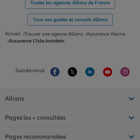
Toutes les agences Allianz de France
Tous nos guides et conseils Allianz
Accueil
Trouver une agence Allianz
Assurance Vienne
Assurance L'Isle-Jourdain
Aller sur la page Facebook de Allianz
Aller sur la page Twitter de All
Aller sur la page Linke
Aller sur la pa
Aller 
Suivez-nous
Allianz
Pages les + consultées
Pages recommandées