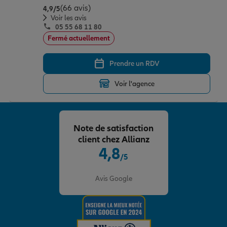
(66 avis)
Note de 4.9 sur 5
4,9
/5
Voir les avis
05 55 68 11 80
Fermé actuellement
Prendre un RDV
Voir l'agence
Note de satisfaction
client chez Allianz
4,8
/5
Note de 4.8 sur 5
Avis Google