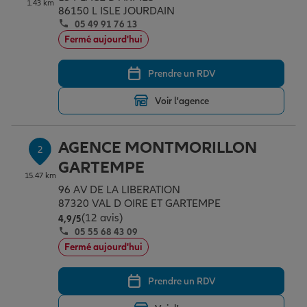
1.43 km
Épargne & retraite
Assurance emprunteur
Prévoyance et dépendance
Protection de la famille
86150 L ISLE JOURDAIN
05 49 91 76 13
Fermé aujourd'hui
Vos projets
Assurance animal de compagnie
Protection juridique
Plan épargne retraite
Prendre un RDV
Voir l'agence
Conseil assurance
Assurance vie
Partir en vacances
AGENCE MONTMORILLON
2
Outre-mer
Placements financiers
Déménager
GARTEMPE
15.47 km
96 AV DE LA LIBERATION
87320 VAL D OIRE ET GARTEMPE
Professionnels
Investissements immobiliers
Changer de voiture
Assurance auto
(12 avis)
Note de 4.9 sur 5
4,9
/5
05 55 68 43 09
Fermé aujourd'hui
Allianz en France
Transmission
Départ à la retraite
Assurance habitation
Prendre un RDV
Préparer l’avenir
Le Pack Famille