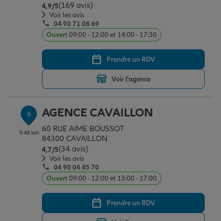
(169 avis)
Note de 4.9 sur 5
4,9
/5
Voir les avis
04 90 71 08 69
Ouvert
09:00 - 12:00 et 14:00 - 17:30
Prendre un RDV
Voir l'agence
AGENCE CAVAILLON
6
60 RUE AIME BOUSSOT
9.48 km
84300 CAVAILLON
(34 avis)
Note de 4.7 sur 5
4,7
/5
Voir les avis
04 90 04 45 70
Ouvert
09:00 - 12:00 et 13:00 - 17:00
Prendre un RDV