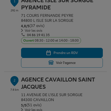
AGENCE ISLE SUR SORGUE
1
Épargne & retraite
Assurance emprunteur
Prévoyance et dépendance
Protection de la famille
PYRAMIDE
292 m
71 COURS FERNANDE PEYRE
84800 L ISLE SUR LA SORGUE
Vos projets
Assurance animal de compagnie
Protection juridique
Plan épargne retraite
(37 avis)
Note de 4.8 sur 5
4,8
/5
Voir les avis
04 86 19 41 35
Conseil assurance
Assurance vie
Partir en vacances
Ouvert
08:30 - 12:00 et 14:00 - 18:00
Prendre un RDV
Outre-mer
Placements financiers
Déménager
Voir l'agence
Professionnels
Investissements immobiliers
Changer de voiture
Assurance auto
AGENCE CAVAILLON SAINT
2
JACQUES
7.8 km
Allianz en France
Transmission
Départ à la retraite
Assurance habitation
11 AVENUE DE L'ISLE SUR SORGUE
84300 CAVAILLON
(51 avis)
Note de 5 sur 5
5
/5
Préparer l’avenir
Le Pack Famille
Voir les avis