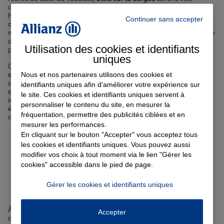
charmante réputée pour ses canaux pittoresques, ses roues à aubes
historiques et son célèbre marché d'antiquités. Avec une population
Continuer sans accepter
d'environ 19 000 habitants, cette cité bénéficie d'un doux climat
méditerranéen. Chez Allianz, nous proposons une gamme complète
d'
assurances
adaptées à vos besoins spécifiques, que vous résidiez
Utilisation des cookies et identifiants
près du Cours Fernande Peyre ou de l'Avenue des Quatre Otages.
uniques
Que vous souhaitiez protéger votre véhicule avec une
assurance
Nous et nos partenaires utilisons des cookies et
auto
, votre logement grâce à une
assurance habitation
, ou encore
sécuriser votre avenir avec une
assurance prêt immobilier
ou une
identifiants uniques afin d'améliorer votre expérience sur
complémentaire santé
, nous vous accompagnons à chaque étape
le site. Ces cookies et identifiants uniques servent à
importante de votre vie. Nos agents expérimentés sont à votre
personnaliser le contenu du site, en mesurer la
écoute pour vous guider vers les solutions les plus pertinentes et
fréquentation, permettre des publicités ciblées et en
adaptées à votre situation personnelle.
mesurer les performances.
En cliquant sur le bouton "Accepter" vous acceptez tous
Votre assurance auto, moto
les cookies et identifiants uniques. Vous pouvez aussi
modifier vos choix à tout moment via le lien "Gérer les
ou scooter à L'Isle-sur-la-
cookies" accessible dans le pied de page.
Sorgue
Gérer les cookies et identifiants uniques
À L'Isle-sur-la-Sorgue, ville réputée pour ses canaux et ses roues à
Accepter
aubes, vous êtes nombreux à utiliser votre voiture, votre moto ou