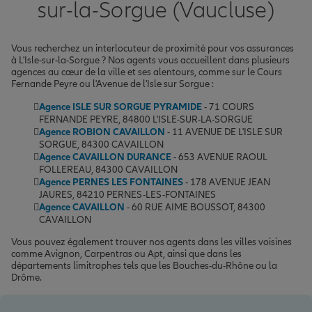
sur-la-Sorgue (Vaucluse)
Vous recherchez un interlocuteur de proximité pour vos assurances
à L'Isle-sur-la-Sorgue ? Nos agents vous accueillent dans plusieurs
agences au cœur de la ville et ses alentours, comme sur le Cours
Fernande Peyre ou l'Avenue de l'Isle sur Sorgue :
Agence ISLE SUR SORGUE PYRAMIDE
- 71 COURS
FERNANDE PEYRE, 84800 L'ISLE-SUR-LA-SORGUE
Agence ROBION CAVAILLON
- 11 AVENUE DE L'ISLE SUR
SORGUE, 84300 CAVAILLON
Agence CAVAILLON DURANCE
- 653 AVENUE RAOUL
FOLLEREAU, 84300 CAVAILLON
Agence PERNES LES FONTAINES
- 178 AVENUE JEAN
JAURES, 84210 PERNES-LES-FONTAINES
Agence CAVAILLON
- 60 RUE AIME BOUSSOT, 84300
CAVAILLON
Vous pouvez également trouver nos agents dans les villes voisines
comme Avignon, Carpentras ou Apt, ainsi que dans les
départements limitrophes tels que les Bouches-du-Rhône ou la
Drôme.