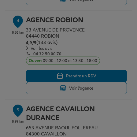
AGENCE ROBION
4
33 AVENUE DE PROVENCE
8.86 km
84440 ROBION
(133 avis)
Note de 4.9 sur 5
4,9
/5
Voir les avis
04 32 50 00 70
Ouvert
09:00 - 12:00 et 13:30 - 18:00
Prendre un RDV
Voir l'agence
AGENCE CAVAILLON
5
DURANCE
8.99 km
653 AVENUE RAOUL FOLLEREAU
84300 CAVAILLON