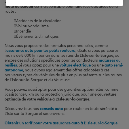
votre scooter pour vous déplacer. Souscrire une
assurance auto,
moto ou scooter
est indispensable pour faire face aux aléas de la
route :
Accidents de la circulation
Vol ou vandalisme
Incendie
Événements climatiques
Nous vous proposons des formules personnalisées, comme
l'
assurance auto pour les petits rouleurs
, idéale si vous parcourez
moins de 8 000 km par an dans les rues de L'Isle-sur-la-Sorgue, ou
encore des solutions spécifiques pour les conducteurs
malussés ou
résiliés
. Si vous optez pour une
voiture électrique
ou une
auto semi-
autonome
, nous avons également des offres adaptées à ces
nouveaux types de véhicules de plus en plus présents sur les routes
de L'Isle-sur-la-Sorgue et du Vaucluse.
Vous pouvez aussi opter pour des garanties optionnelles, comme
l'assistance 0 km ou la protection juridique, pour une
couverture
optimale de votre véhicule à L'Isle-sur-la-Sorgue
.
Découvrez tous nos
conseils auto
pour rouler en toute sérénité à
L'Isle-sur-la-Sorgue et ses environs.
Obtenir un tarif pour votre assurance auto à L'Isle-sur-la-Sorgue