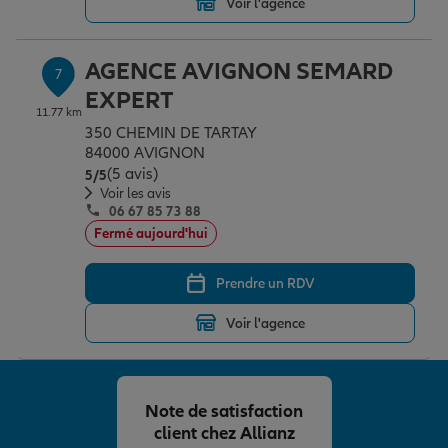
Voir l'agence
AGENCE AVIGNON SEMARD
7
EXPERT
11.77 km
350 CHEMIN DE TARTAY
84000 AVIGNON
(5 avis)
Note de 5 sur 5
5
/5
Voir les avis
06 67 85 73 88
Fermé aujourd'hui
Prendre un RDV
Voir l'agence
Note de satisfaction
client chez Allianz