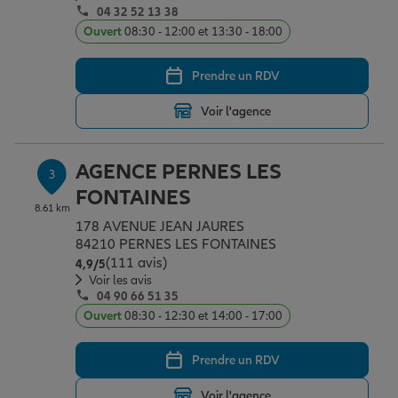
04 32 52 13 38
Ouvert
08:30 - 12:00 et 13:30 - 18:00
Garantie des accidents de la vie
Prendre un RDV
Voir l'agence
Assurance scolaire
AGENCE PERNES LES
3
Protection juridique
FONTAINES
8.61 km
178 AVENUE JEAN JAURES
84210 PERNES LES FONTAINES
Retraite
(111 avis)
Note de 4.9 sur 5
4,9
/5
Voir les avis
04 90 66 51 35
Tous nos devis d'assurance
Ouvert
08:30 - 12:30 et 14:00 - 17:00
Prendre un RDV
Voir l'agence