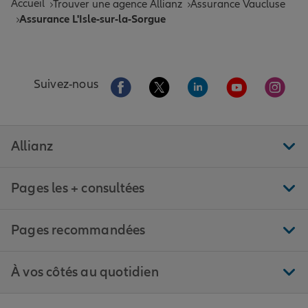
Accueil
Trouver une agence Allianz
Assurance Vaucluse
Assurance L'Isle-sur-la-Sorgue
Aller sur la page Facebook de Allianz
Aller sur la page Twitter de All
Aller sur la page Linke
Aller sur la pa
Aller 
Suivez-nous
Allianz
Pages les + consultées
Pages recommandées
À vos côtés au quotidien