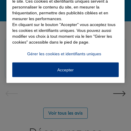
le site. Ces cookies et identifiants uniques servent à
personnaliser le contenu du site, en mesurer la
fréquentation, permettre des publicités ciblées et en
mesurer les performances.
En cliquant sur le bouton "Accepter" vous acceptez tous
Derniers avis de nos agences Allianz
les cookies et identifiants uniques. Vous pouvez aussi
modifier vos choix à tout moment via le lien "Gérer les
cookies" accessible dans le pied de page.
Louis M.
Note de 5 sur 5
Gérer les cookies et identifiants uniques
Le 08/08/2026 - Agence PAVILLY
Bon suivi de mon sinistre, merci
Accepter
Voir tous les avis