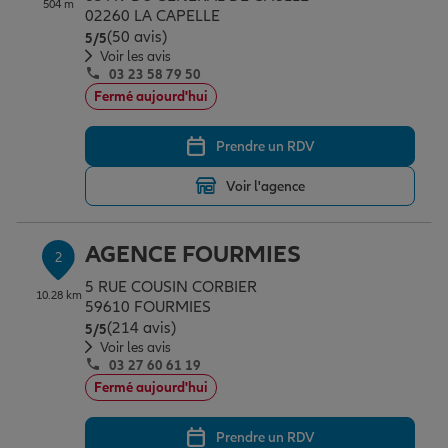
504 m
Épargne & retraite
Assurance emprunteur
Prévoyance et dépendance
Protection de la famille
02260 LA CAPELLE
(50 avis)
Note de 5 sur 5
5
/5
Voir les avis
03 23 58 79 50
Vos projets
Assurance animal de compagnie
Protection juridique
Plan épargne retraite
Fermé aujourd'hui
Prendre un RDV
Conseil assurance
Assurance vie
Partir en vacances
Voir l'agence
Outre-mer
Placements financiers
Déménager
AGENCE FOURMIES
2
5 RUE COUSIN CORBIER
10.28 km
Professionnels
Investissements immobiliers
Changer de voiture
Assurance auto
59610 FOURMIES
(214 avis)
Note de 5 sur 5
5
/5
Voir les avis
03 27 60 61 19
Allianz en France
Transmission
Départ à la retraite
Assurance habitation
Fermé aujourd'hui
Prendre un RDV
Préparer l’avenir
Le Pack Famille