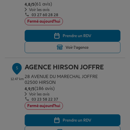
(61 avis)
Note de 4.8 sur 5
4,8
/5
Voir les avis
03 27 60 28 28
Fermé aujourd'hui
Prendre un RDV
Voir l'agence
AGENCE HIRSON JOFFRE
5
28 AVENUE DU MARECHAL JOFFRE
12.47 km
02500 HIRSON
(186 avis)
Note de 4.9 sur 5
4,9
/5
Voir les avis
03 23 58 22 37
Fermé aujourd'hui
Prendre un RDV