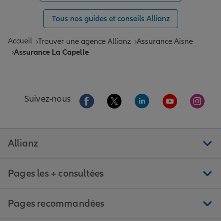
Tous nos guides et conseils Allianz
Accueil
Trouver une agence Allianz
Assurance Aisne
Assurance La Capelle
Aller sur la page Facebook de Allianz
Aller sur la page Twitter de All
Aller sur la page Linke
Aller sur la pa
Aller 
Suivez-nous
Allianz
Pages les + consultées
Pages recommandées