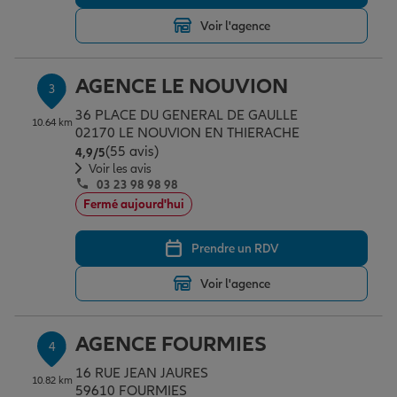
Voir l'agence
Garantie des accidents de la vie
AGENCE LE NOUVION
3
36 PLACE DU GENERAL DE GAULLE
Assurance scolaire
10.64 km
02170 LE NOUVION EN THIERACHE
(55 avis)
Note de 4.9 sur 5
4,9
/5
Voir les avis
03 23 98 98 98
Protection juridique
Fermé aujourd'hui
Prendre un RDV
Retraite
Voir l'agence
Tous nos devis d'assurance
AGENCE FOURMIES
4
16 RUE JEAN JAURES
10.82 km
59610 FOURMIES