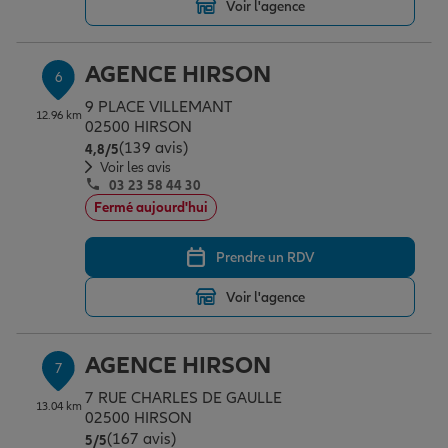
Voir l'agence
AGENCE HIRSON
6
9 PLACE VILLEMANT
12.96 km
02500 HIRSON
(139 avis)
Note de 4.8 sur 5
4,8
/5
Voir les avis
03 23 58 44 30
Fermé aujourd'hui
Prendre un RDV
Voir l'agence
AGENCE HIRSON
7
7 RUE CHARLES DE GAULLE
13.04 km
02500 HIRSON
(167 avis)
Note de 5 sur 5
5
/5