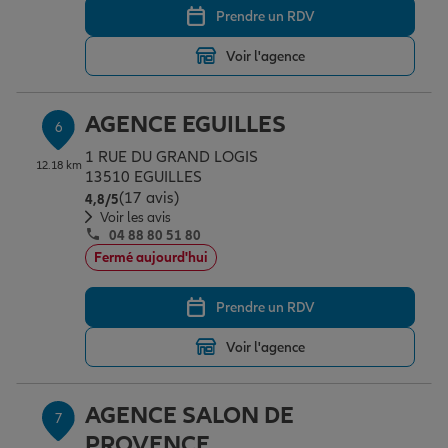
Prendre un RDV
Voir l'agence
AGENCE EGUILLES
6
1 RUE DU GRAND LOGIS
12.18 km
13510 EGUILLES
(17 avis)
Note de 4.8 sur 5
4,8
/5
Voir les avis
04 88 80 51 80
Fermé aujourd'hui
Prendre un RDV
Voir l'agence
AGENCE SALON DE
7
PROVENCE