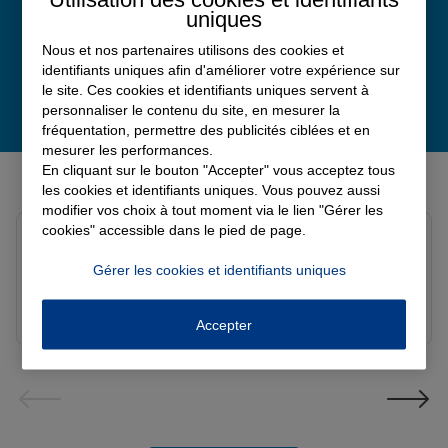
uniques
Nous et nos partenaires utilisons des cookies et
identifiants uniques afin d'améliorer votre expérience sur
le site. Ces cookies et identifiants uniques servent à
personnaliser le contenu du site, en mesurer la
fréquentation, permettre des publicités ciblées et en
mesurer les performances.
Derniers avis de nos agences Allianz
En cliquant sur le bouton "Accepter" vous acceptez tous
les cookies et identifiants uniques. Vous pouvez aussi
modifier vos choix à tout moment via le lien "Gérer les
cookies" accessible dans le pied de page.
Louis M.
Note de 5 sur 5
Gérer les cookies et identifiants uniques
Le 08/08/2026 - Agence PAVILLY
Bon suivi de mon sinistre, merci
Accepter