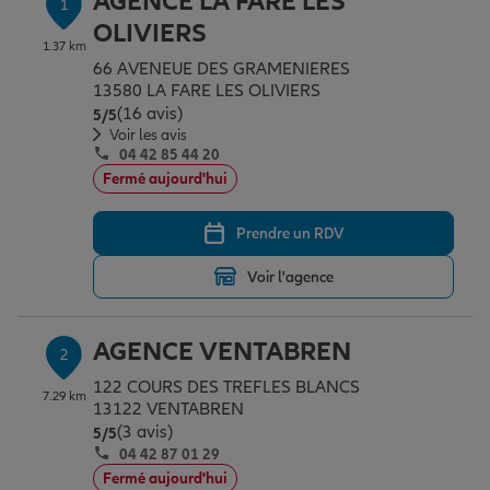
AGENCE LA FARE LES
1
Épargne & retraite
Assurance emprunteur
Prévoyance et dépendance
Protection de la famille
OLIVIERS
1.37 km
66 AVENEUE DES GRAMENIERES
13580 LA FARE LES OLIVIERS
Vos projets
Assurance animal de compagnie
Protection juridique
Plan épargne retraite
(16 avis)
Note de 5 sur 5
5
/5
Voir les avis
04 42 85 44 20
Conseil assurance
Assurance vie
Partir en vacances
Fermé aujourd'hui
Prendre un RDV
Outre-mer
Placements financiers
Déménager
Voir l'agence
Professionnels
Investissements immobiliers
Changer de voiture
Assurance auto
AGENCE VENTABREN
2
122 COURS DES TREFLES BLANCS
7.29 km
Allianz en France
Transmission
Départ à la retraite
Assurance habitation
13122 VENTABREN
(3 avis)
Note de 5 sur 5
5
/5
04 42 87 01 29
Fermé aujourd'hui
Préparer l’avenir
Le Pack Famille