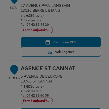
27 AVENUE PAUL LANGEVIN
8.27 km
13130 BERRE L ETANG
(86 avis)
Note de 4.9 sur 5
4,9
/5
Voir les avis
04 42 85 44 20
Fermé aujourd'hui
Prendre un RDV
Voir l'agence
AGENCE ST CANNAT
5
5 AVENUE DE L'EUROPE
11.57 km
13760 ST CANNAT
(10 avis)
Note de 4.8 sur 5
4,8
/5
Voir les avis
04 42 39 46 58
Fermé aujourd'hui