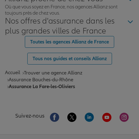
Où que vous soyez en France, nos agences Allianz sont
toujours près de chez vous.
Nos offres d'assurance dans les
plus grandes villes de France
Toutes les agences Allianz de France
Tous nos guides et conseils Allianz
Accueil
Trouver une agence Allianz
Assurance Bouches-du-Rhône
Assurance La Fare-les-Oliviers
Aller sur la page Facebook de Allianz
Aller sur la page Twitter de All
Aller sur la page Linke
Aller sur la pa
Aller 
Suivez-nous