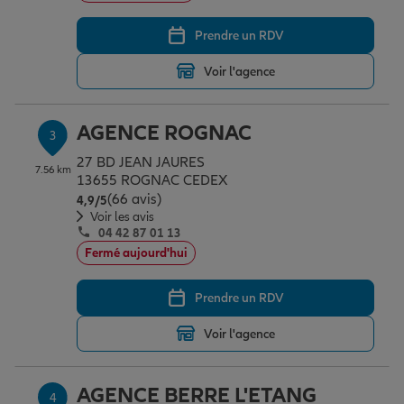
Prendre un RDV
Garantie des accidents de la vie
Voir l'agence
Assurance scolaire
AGENCE ROGNAC
3
27 BD JEAN JAURES
7.56 km
13655 ROGNAC CEDEX
Protection juridique
(66 avis)
Note de 4.9 sur 5
4,9
/5
Voir les avis
04 42 87 01 13
Fermé aujourd'hui
Retraite
Prendre un RDV
Tous nos devis d'assurance
Voir l'agence
AGENCE BERRE L'ETANG
4