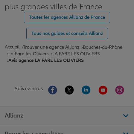
plus grandes villes de France
Toutes les agences Allianz de France
Tous nos guides et conseils Allianz
Accueil
Trouver une agence Allianz
Bouches-du-Rhône
La Fare-les-Oliviers
LA FARE LES OLIVIERS
Avis agence LA FARE LES OLIVIERS
Aller sur la page Facebook de Allianz
Aller sur la page Twitter de All
Aller sur la page Linke
Aller sur la pa
Aller 
Suivez-nous
Allianz