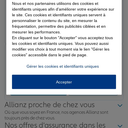
Note de 5 sur 5
Nous et nos partenaires utilisons des cookies et
Le 03/07/2026 - Agence LA FARE LES OLIVIERS
identifiants uniques afin d'améliorer votre expérience sur
Superbe accueil très professionnel, je recommande
le site. Ces cookies et identifiants uniques servent à
bon suivi sur les dossiers, ce qui est rare
personnaliser le contenu du site, en mesurer la
fréquentation, permettre des publicités ciblées et en
Prendre un RDV
Voir l'agence
mesurer les performances.
En cliquant sur le bouton "Accepter" vous acceptez tous
les cookies et identifiants uniques. Vous pouvez aussi
modifier vos choix à tout moment via le lien "Gérer les
Lili H.
cookies" accessible dans le pied de page.
Note de 5 sur 5
Le 28/04/2026 - Agence LA FARE LES OLIVIERS
Gérer les cookies et identifiants uniques
Service au top ! Agence professionnel et a l'écoute Je
recommande vivement.
Accepter
Prendre un RDV
Voir l'agence
Allianz proche de chez vous
Où que vous soyez en France, nos agences Allianz sont
toujours près de chez vous.
Nos offres d'assurance dans les