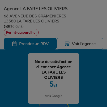
Épargne & retraite
Assurance emprunteur
Prévoyance et dépendance
Protection de la famille
Agence LA FARE LES OLIVIERS
66 AVENEUE DES GRAMENIERES
Vos projets
Assurance animal de compagnie
Protection juridique
Plan épargne retraite
13580 LA FARE LES OLIVIERS
(16 avis)
Note de 5 sur 5
5
/5
Fermé aujourd'hui
Conseil assurance
Assurance vie
Partir en vacances
Prendre un RDV
Voir l'agence
Outre-mer
Placements financiers
Déménager
Note de satisfaction
client chez Agence
Professionnels
Investissements immobiliers
Changer de voiture
Assurance auto
LA FARE LES
OLIVIERS
5
/5
Allianz en France
Transmission
Départ à la retraite
Assurance habitation
Note de 5 sur 5
Avis Google
Préparer l’avenir
Le Pack Famille