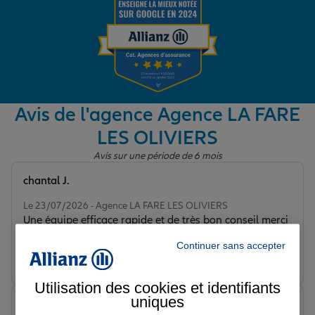
Garantie des accidents de la vie
Assurance scolaire
Avis de l'agence Agence LA FARE
LES OLIVIERS
Protection juridique
Avis sur une période de 6 mois
chantal J.
Note de 5 sur 5
Retraite
Le 23/07/2026 - Agence LA FARE LES OLIVIERS
Une équipe efficace rapide et de très bon conseil merci
Continuer sans accepter
Tous nos devis d'assurance
Prendre un RDV
Voir l'agence
Utilisation des cookies et identifiants
uniques
Pascal S.