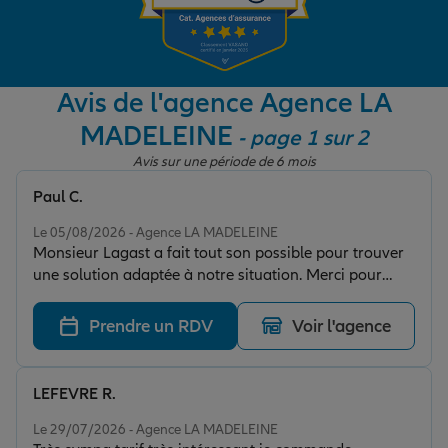
Garantie des accidents de la vie
Avis de l'agence Agence LA
MADELEINE
- page 1 sur 2
Assurance scolaire
Avis sur une période de 6 mois
Paul C.
Protection juridique
Note de 5 sur 5
Le 05/08/2026 - Agence LA MADELEINE
Monsieur Lagast a fait tout son possible pour trouver
une solution adaptée à notre situation. Merci pour
Retraite
votre patience, disponibilité.
Prendre un RDV
Voir l'agence
Tous nos devis d'assurance
LEFEVRE R.
Note de 5 sur 5
Le 29/07/2026 - Agence LA MADELEINE