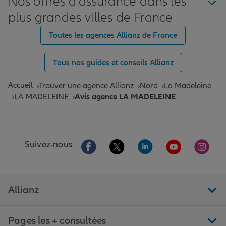
Nos offres d'assurance dans les
plus grandes villes de France
Toutes les agences Allianz de France
Tous nos guides et conseils Allianz
Accueil
Trouver une agence Allianz
Nord
La Madeleine
LA MADELEINE
Avis agence LA MADELEINE
Aller sur la page Facebook de Allianz
Aller sur la page Twitter de All
Aller sur la page Linke
Aller sur la pa
Aller 
Suivez-nous
Allianz
Pages les + consultées