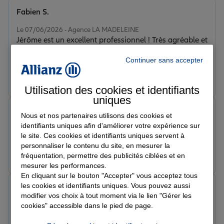
Fabien S.
Note de 5 sur 5
Le 07/06/2026 - Agence LA MADELEINE
Jérôme est un excellent professionnel ! Très agréable et
réactif je recommande vivement.
Continuer sans accepter
Prendre un RDV
Voir l'agence
Utilisation des cookies et identifiants
uniques
Sam K.
Nous et nos partenaires utilisons des cookies et
Note de 5 sur 5
identifiants uniques afin d'améliorer votre expérience sur
Le 05/06/2026 - Agence LA MADELEINE
le site. Ces cookies et identifiants uniques servent à
personnaliser le contenu du site, en mesurer la
Prendre un RDV
Voir l'agence
fréquentation, permettre des publicités ciblées et en
mesurer les performances.
En cliquant sur le bouton "Accepter" vous acceptez tous
les cookies et identifiants uniques. Vous pouvez aussi
Clara D.
modifier vos choix à tout moment via le lien "Gérer les
Note de 5 sur 5
Le 05/06/2026 - Agence LA MADELEINE
cookies" accessible dans le pied de page.
Je suis très satisfaite, Monsieur Lagast a été réactif et