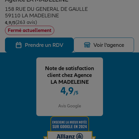
Épargne & retraite
Assurance emprunteur
Prévoyance et dépendance
Protection de la famille
158 RUE DU GENERAL DE GAULLE
59110 LA MADELEINE
(263 avis)
Note de 4.9 sur 5
4,9
/5
Vos projets
Assurance animal de compagnie
Protection juridique
Plan épargne retraite
Fermé actuellement
Prendre un RDV
Voir l'agence
Conseil assurance
Assurance vie
Partir en vacances
Note de satisfaction
Outre-mer
Placements financiers
Déménager
client chez Agence
LA MADELEINE
4,9
/5
Professionnels
Investissements immobiliers
Changer de voiture
Assurance auto
Note de 4.9 sur 5
Avis Google
Allianz en France
Transmission
Départ à la retraite
Assurance habitation
Préparer l’avenir
Le Pack Famille