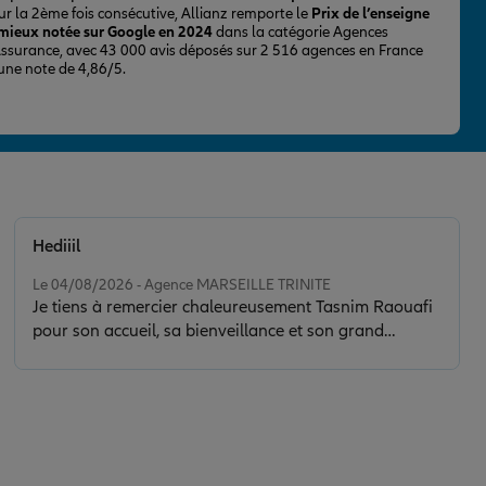
ur la 2ème fois consécutive, Allianz remporte le
Prix de l’enseigne
 mieux notée sur Google en 2024
dans la catégorie Agences
Assurance, avec 43 000 avis déposés sur 2 516 agences en France
 une note de 4,86/5.
Hediiil
Note de 5 sur 5
Le 04/08/2026 - Agence MARSEILLE TRINITE
Je tiens à remercier chaleureusement Tasnim Raouafi
pour son accueil, sa bienveillance et son grand
professionnalisme. Elle a su répondre à toutes mes
questions avec le sourire et m’accompagner de la
meilleure des façons. Le service est tout simplement
au top ! Je ne regrette absolument pas d’avoir choisi
Allianz. Ce sont des personnes comme Tasnim qui font
la force et la réputation d’une entreprise. Merci encore