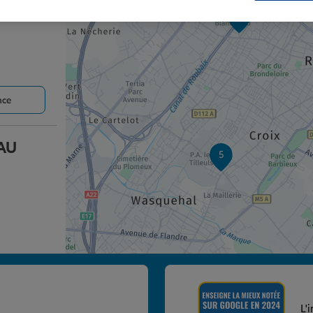
3
nce
AU
5
nce
L'