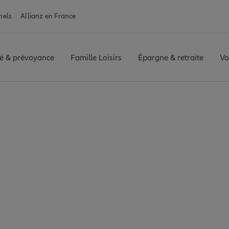
nels
Allianz en France
é & prévoyance
Famille Loisirs
Épargne & retraite
Vo
ce Roubaix
ix : 7 agences Allian
Roubaix