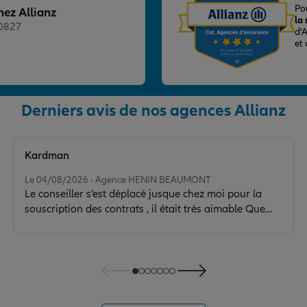
Po
hez Allianz
la
20827
d’
et
Derniers avis de nos agences Allianz
nce
Kardman
Note de 5 sur 5
Le 04/08/2026 - Agence HENIN BEAUMONT
Le conseiller s’est déplacé jusque chez moi pour la
souscription des contrats , il était très aimable Que
demander de plus? Je recommande vivement