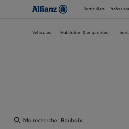
Particuliers
Profession
Véhicules
Habitation & emprunteur
Sant
Accueil
Trouver une agence Allianz
Assurance Nord
Assuran
Assurance Rouba
Ma recherche :
Roubaix