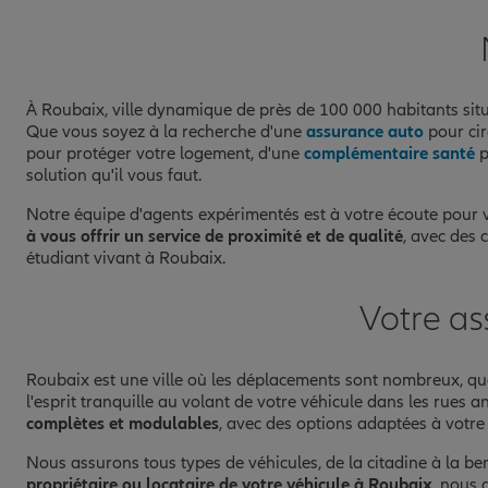
Prendre un RDV
Voir l'age
À Roubaix, ville dynamique de près de 100 000 habitants si
Que vous soyez à la recherche d'une
assurance auto
pour cir
pour protéger votre logement, d'une
complémentaire santé
p
solution qu'il vous faut.
Notre équipe d'agents expérimentés est à votre écoute pour v
à vous offrir un service de proximité et de qualité
, avec des 
étudiant vivant à Roubaix.
Votre as
Roubaix est une ville où les déplacements sont nombreux, que
l'esprit tranquille au volant de votre véhicule dans les rues
complètes et modulables
, avec des options adaptées à votre 
Nous assurons tous types de véhicules, de la citadine à la be
propriétaire ou locataire de votre véhicule à Roubaix
, nous 