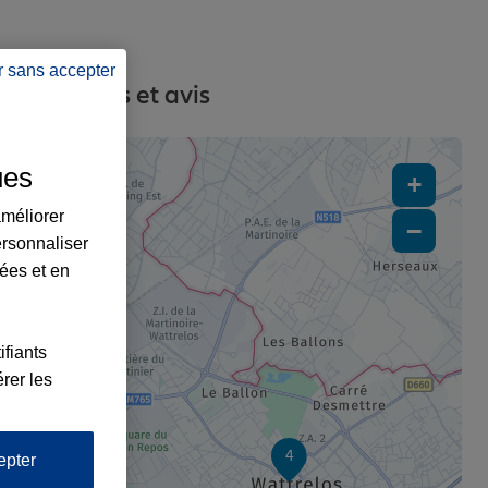
r sans accepter
s, contacts et avis
ues
+
améliorer
−
ersonnaliser
lées et en
ifiants
rer les
4
epter