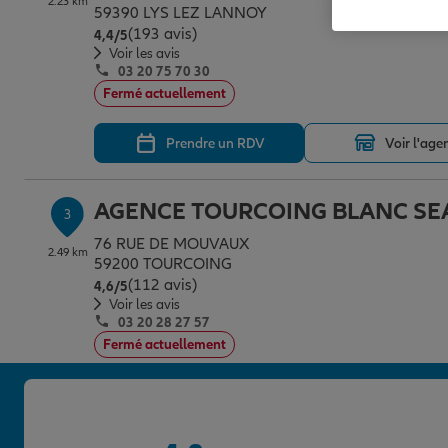
2.23 km
59390 LYS LEZ LANNOY
(193 avis)
Note de 4.4 sur 5
4,4
/5
Voir les avis
03 20 75 70 30
Fermé actuellement
Prendre un RDV
Voir l'age
AGENCE TOURCOING BLANC SE
3
76 RUE DE MOUVAUX
2.49 km
59200 TOURCOING
(112 avis)
Note de 4.6 sur 5
4,6
/5
Voir les avis
03 20 28 27 57
Fermé actuellement
Prendre un RDV
Voir l'age