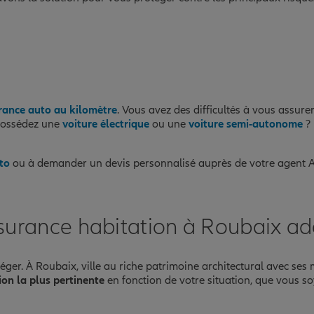
rance auto au kilomètre
. Vous avez des difficultés à vous assur
possédez une
voiture électrique
ou une
voiture semi-autonome
? 
to
ou à demander un devis personnalisé auprès de votre agent A
surance habitation à Roubaix ad
otéger. À Roubaix, ville au riche patrimoine architectural avec se
ion la plus pertinente
en fonction de votre situation, que vous soy