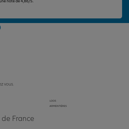
 une note de 4,86/5.
0
ez vous.
LOOS
ARMENTIÈRES
s de France