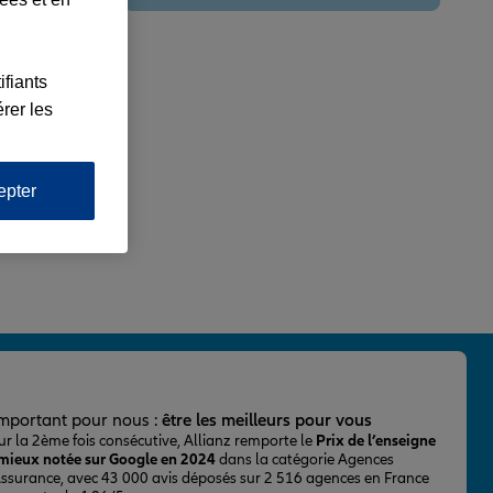
ifiants
rer les
epter
important pour nous :
être les meilleurs pour vous
ur la 2ème fois consécutive, Allianz remporte le
Prix de l’enseigne
 mieux notée sur Google en 2024
dans la catégorie Agences
Assurance, avec 43 000 avis déposés sur 2 516 agences en France