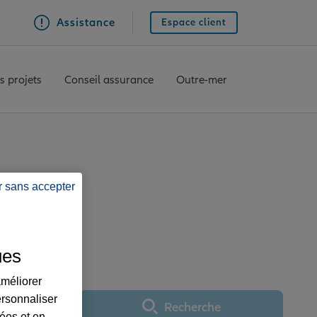
Assistance
Espace client
s projets
Conseil assurance
Outre-mer
r sans accepter
ce MOUVAUX
ues
améliorer
ersonnaliser
Recherche
Utiliser ma position
lées et en