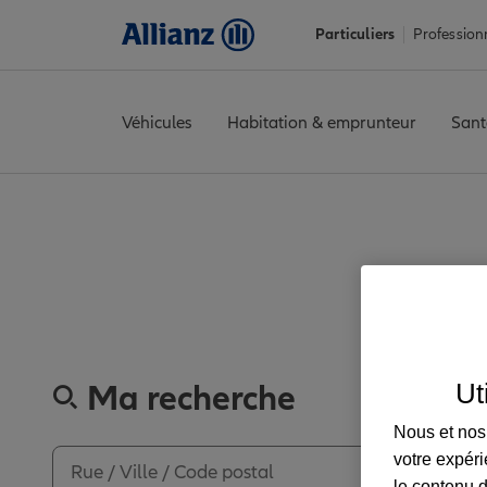
Particuliers
Profession
Véhicules
Habitation & emprunteur
Sant
Accueil
Trouver une agence Allianz
Nord
Mouvaux
MOUVAU
Découvrez
Ma recherche
Ut
Nous et nos 
votre expéri
le contenu d