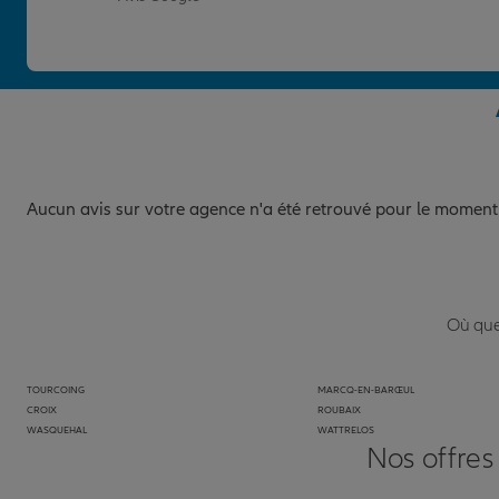
Aucun avis sur votre agence n'a été retrouvé pour le moment
Où que 
TOURCOING
MARCQ-EN-BARŒUL
CROIX
ROUBAIX
WASQUEHAL
WATTRELOS
Nos offres