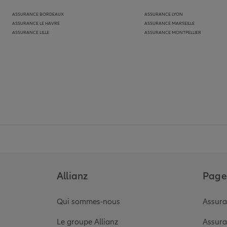
ASSURANCE BORDEAUX
ASSURANCE LYON
ASSURANCE LE HAVRE
ASSURANCE MARSEILLE
ASSURANCE LILLE
ASSURANCE MONTPELLIER
Allianz
Pages
Qui sommes-nous
Assura
Le groupe Allianz
Assura