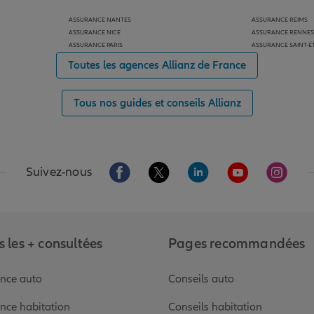
ASSURANCE NANTES
ASSURANCE REIMS
ASSURANCE NICE
ASSURANCE RENNES
ASSURANCE PARIS
ASSURANCE SAINT-É
Toutes les agences Allianz de France
Tous nos guides et conseils Allianz
Aller sur la page Facebook de Allianz
Aller sur la page Twitter de Alli
Aller sur la page Linked
Aller sur la pa
Aller s
Suivez-nous
 les + consultées
Pages recommandées
nce auto
Conseils auto
nce habitation
Conseils habitation