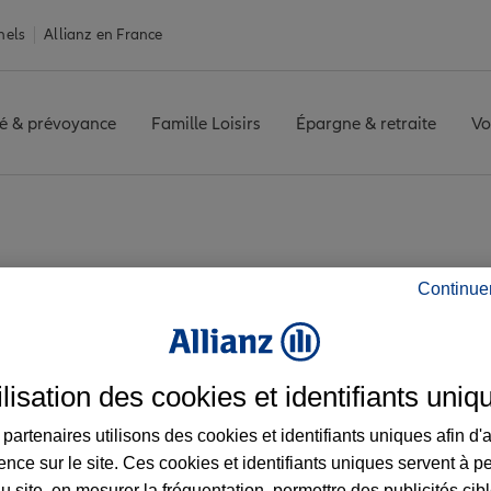
nels
Allianz en France
é & prévoyance
Famille Loisirs
Épargne & retraite
Vo
X
Avis agence MOUVAUX
Continue
 les avis de l'agen
ilisation des cookies et identifiants uniq
partenaires utilisons des cookies et identifiants uniques afin d'
ence sur le site. Ces cookies et identifiants uniques servent à p
u site, en mesurer la fréquentation, permettre des publicités cib