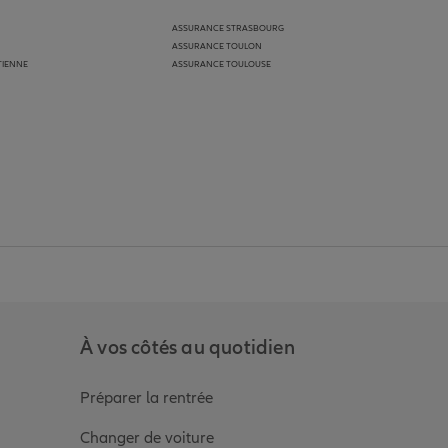
ASSURANCE STRASBOURG
ASSURANCE TOULON
TIENNE
ASSURANCE TOULOUSE
anz
in de Allianz
ge Youtube de Allianz
ur la page Instagram de Allianz
À vos côtés au quotidien
Préparer la rentrée
Changer de voiture