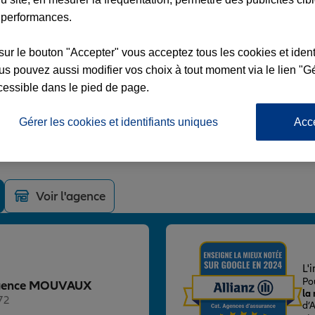
 performances.
sur le bouton "Accepter" vous acceptez tous les cookies et ident
s pouvez aussi modifier vos choix à tout moment via le lien "Gé
VAUX
cessible dans le pied de page.
ROOSEVELT
Gérer les cookies et identifiants uniques
Acc
Voir l'agence
L'
Po
z Agence MOUVAUX
la
72
d’