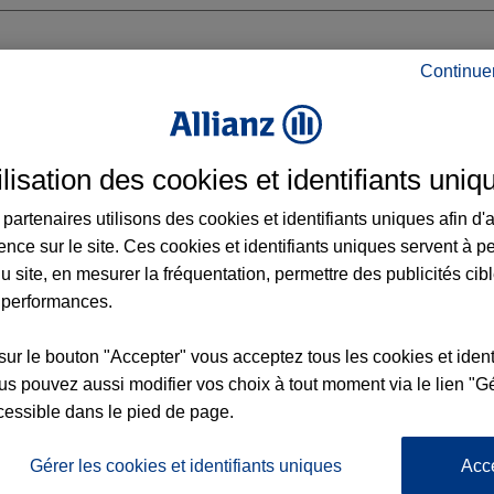
Continue
COING BLANC SEAU
ilisation des cookies et identifiants uniq
UX
partenaires utilisons des cookies et identifiants uniques afin d'
ence sur le site. Ces cookies et identifiants uniques servent à p
u site, en mesurer la fréquentation, permettre des publicités cib
 performances.
Voir l'agence
sur le bouton "Accepter" vous acceptez tous les cookies et ident
s pouvez aussi modifier vos choix à tout moment via le lien "Gé
cessible dans le pied de page.
L'
ence TOURCOING BLANC
Po
la
Gérer les cookies et identifiants uniques
Acc
d’
112