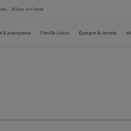
nels
Allianz en France
é & prévoyance
Famille Loisirs
Épargne & retraite
Vo
NG BLANC SEAU
Avis agence TOURCOING BLANC SEAU
is de l'agence TOU