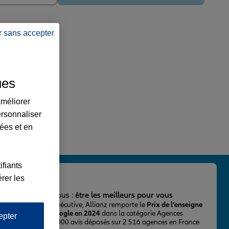
r sans accepter
ues
améliorer
ersonnaliser
lées et en
ifiants
rer les
important pour nous :
être les meilleurs pour vous
ur la 2ème fois consécutive, Allianz remporte le
Prix de l’enseigne
 mieux notée sur Google en 2024
dans la catégorie Agences
epter
Assurance, avec 43 000 avis déposés sur 2 516 agences en France