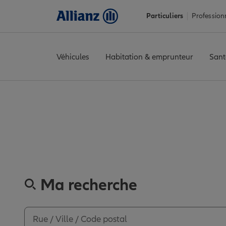
Particuliers
Profession
Véhicules
Habitation & emprunteur
Sant
Accueil
Trouver une agence Allianz
Nord
Tourcoing
TOURCOI
Découvrez les av
Ma recherche