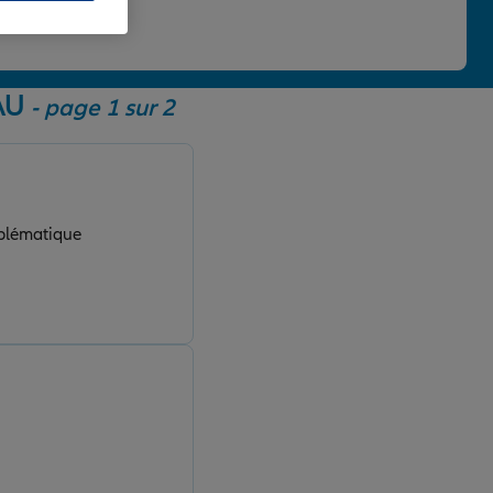
 une note de 4,86/5.
AU
- page 1 sur 2
oblématique