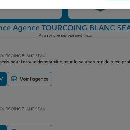
et
gence Agence TOURCOING BLANC SE
Avis sur une période de 6 mois
e TOURCOING BLANC SEAU
rly pour l’écoute disponibilité pour la solution rapide à ma pr
DV
Voir l'agence
e TOURCOING BLANC SEAU