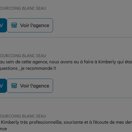
e TOURCOING BLANC SEAU
DV
Voir l'agence
e TOURCOING BLANC SEAU
u sein de cette agence, nous avons eu à faire à kimberly qui était
uestions , je recommande !!
DV
Voir l'agence
e TOURCOING BLANC SEAU
Kimberly très professionnellle, souriante et à l’écoute de mes d
nce