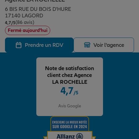
Épargne & retraite
Assurance emprunteur
Prévoyance et dépendance
Protection de la famille
6 BIS RUE DU BOIS D'HURE
17140 LAGORD
(86 avis)
Note de 4.7 sur 5
4,7
/5
Vos projets
Assurance animal de compagnie
Protection juridique
Plan épargne retraite
Fermé aujourd'hui
Prendre un RDV
Voir l'agence
Conseil assurance
Assurance vie
Partir en vacances
Note de satisfaction
Outre-mer
Placements financiers
Déménager
client chez Agence
LA ROCHELLE
4,7
/5
Professionnels
Investissements immobiliers
Changer de voiture
Assurance auto
Note de 4.7 sur 5
Avis Google
Allianz en France
Transmission
Départ à la retraite
Assurance habitation
Préparer l’avenir
Le Pack Famille