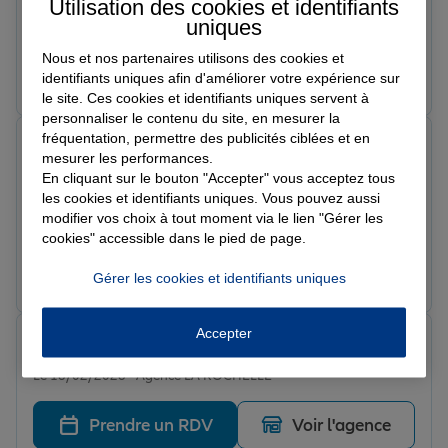
Un grand merci à Madame Églantine Ferrand pour son
Utilisation des cookies et identifiants
professionnalisme et son accompagnement. Je
uniques
recommande fortement cette agence.
Nous et nos partenaires utilisons des cookies et
Prendre un RDV
Voir l'agence
identifiants uniques afin d'améliorer votre expérience sur
le site. Ces cookies et identifiants uniques servent à
personnaliser le contenu du site, en mesurer la
fréquentation, permettre des publicités ciblées et en
marie p.
mesurer les performances.
Note de 5 sur 5
En cliquant sur le bouton "Accepter" vous acceptez tous
Le 25/02/2026 - Agence LA ROCHELLE
Un accueil chaleureux suivi d'un entretien qui a
les cookies et identifiants uniques. Vous pouvez aussi
modifier vos choix à tout moment via le lien "Gérer les
répondu à toutes mes attentes plutôt à toutes mes
cookies" accessible dans le pied de page.
questions.
Prendre un RDV
Voir l'agence
Gérer les cookies et identifiants uniques
Accepter
Leila M.
Note de 5 sur 5
Le 18/02/2026 - Agence LA ROCHELLE
Prendre un RDV
Voir l'agence