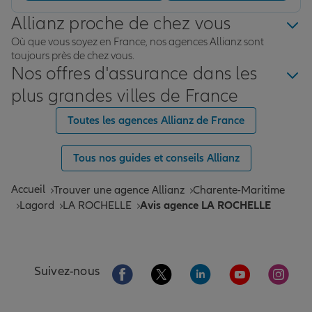
Allianz proche de chez vous
Où que vous soyez en France, nos agences Allianz sont
toujours près de chez vous.
Nos offres d'assurance dans les
plus grandes villes de France
Toutes les agences Allianz de France
Tous nos guides et conseils Allianz
Accueil
Trouver une agence Allianz
Charente-Maritime
Lagord
LA ROCHELLE
Avis agence LA ROCHELLE
Aller sur la page Facebook de Allianz
Aller sur la page Twitter de All
Aller sur la page Linke
Aller sur la pa
Aller 
Suivez-nous