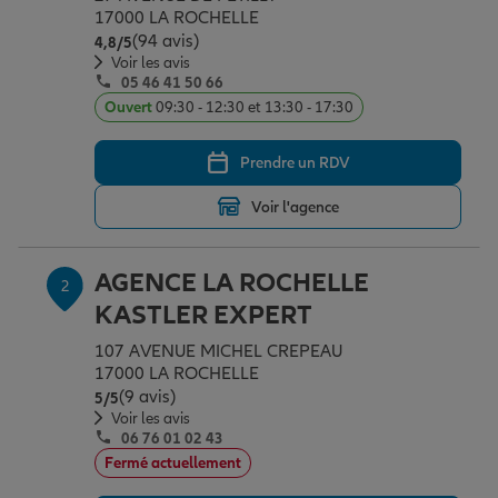
Épargne & retraite
Assurance emprunteur
Prévoyance et dépendance
Protection de la famille
17000 LA ROCHELLE
(94 avis)
Note de 4.8 sur 5
4,8
/5
Voir les avis
05 46 41 50 66
Vos projets
Assurance animal de compagnie
Protection juridique
Plan épargne retraite
Ouvert
09:30 - 12:30 et 13:30 - 17:30
Prendre un RDV
Conseil assurance
Assurance vie
Partir en vacances
Voir l'agence
Outre-mer
Placements financiers
Déménager
AGENCE LA ROCHELLE
2
KASTLER EXPERT
Professionnels
Investissements immobiliers
Changer de voiture
Assurance auto
107 AVENUE MICHEL CREPEAU
17000 LA ROCHELLE
(9 avis)
Note de 5 sur 5
5
/5
Allianz en France
Transmission
Départ à la retraite
Assurance habitation
Voir les avis
06 76 01 02 43
Fermé actuellement
Préparer l’avenir
Le Pack Famille