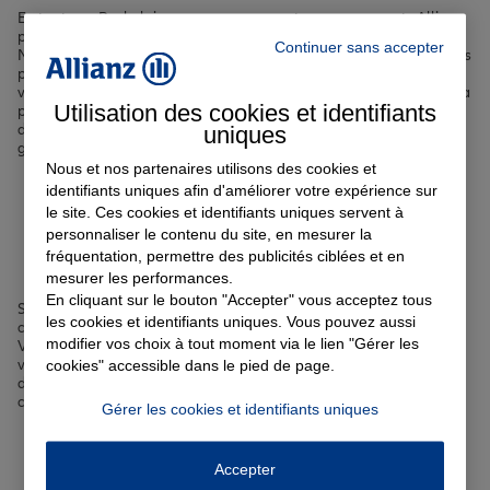
En tant que Rochelais, vous pouvez compter sur nos agents Allianz
pour vous guider dans le choix de vos
assurances à La Rochelle
.
Continuer sans accepter
Nous connaissons les spécificités locales et sommes à même de vous
proposer des contrats sur-mesure, que vous habitiez dans le centre-
ville piétonnier, le quartier de La Genette ou encore à proximité de la
Utilisation des cookies et identifiants
place de Verdun. Avec Allianz, bénéficiez de l'expertise d'un leader
uniques
de l'assurance en France et d'un accompagnement personnalisé
grâce à nos agences de proximité à La Rochelle.
Nous et nos partenaires utilisons des cookies et
identifiants uniques afin d'améliorer votre expérience sur
Votre assurance auto, moto
le site. Ces cookies et identifiants uniques servent à
personnaliser le contenu du site, en mesurer la
ou scooter à La Rochelle
fréquentation, permettre des publicités ciblées et en
mesurer les performances.
En cliquant sur le bouton "Accepter" vous acceptez tous
Se déplacer à La Rochelle, que ce soit pour admirer les façades à
les cookies et identifiants uniques. Vous pouvez aussi
colombages du centre-ville historique ou pour se balader le long du
modifier vos choix à tout moment via le lien "Gérer les
Vieux Port, nécessite bien souvent un véhicule. Que vous rouliez en
voiture, à moto ou en scooter, nous vous proposons des formules
cookies" accessible dans le pied de page.
d'
assurance auto à La Rochelle
sur-mesure, avec des options
complémentaires pour une protection renforcée :
Gérer les cookies et identifiants uniques
L'
assurance au kilomètre
, idéale si vous parcourez peu de
distance annuellement
Accepter
Des
solutions dédiées si vous êtes malussé ou résilié