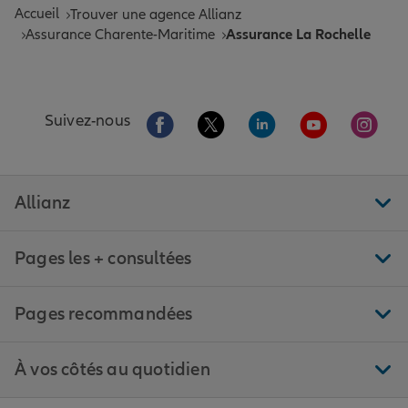
Accueil
Trouver une agence Allianz
Assurance Charente-Maritime
Assurance La Rochelle
Aller sur la page Facebook de Allianz
Aller sur la page Twitter de All
Aller sur la page Linke
Aller sur la pa
Aller 
Suivez-nous
Allianz
Pages les + consultées
Pages recommandées
À vos côtés au quotidien