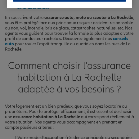
Des garanties spécifiques pour les
véhicules électriques
ou
semi-autonomes
En souscrivant votre
assurance auto, moto ou scooter à La Rochelle
,
vous êtes protégé face aux principaux risques : accident responsable
ou non, vol, incendie, bris de glace, catastrophes naturelles, etc. Nos
agents vous guident pour trouver la formule la plus adaptée à votre
profil de conducteur rochelais. Découvrez également nos
conseils
auto
pour rouler l'esprit tranquille au quotidien dans les rues de La
Rochelle.
Comment choisir l'assurance
habitation à La Rochelle
adaptée à vos besoins ?
Votre logement est un bien précieux, que vous soyez locataire ou
propriétaire. Pour le protéger efficacement, il est essentiel de choisir
une
assurance habitation à La Rochelle
qui correspond réellement à
votre situation. Nos agents vous accompagnent en prenant en
compte plusieurs critères :
Votre mode d'occupation (résidence principale ou secondaire,