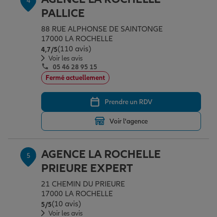
4
PALLICE
88 RUE ALPHONSE DE SAINTONGE
17000 LA ROCHELLE
(110 avis)
Note de 4.7 sur 5
4,7
/5
Voir les avis
05 46 28 95 15
Fermé actuellement
Prendre un RDV
Voir l'agence
AGENCE LA ROCHELLE
5
PRIEURE EXPERT
21 CHEMIN DU PRIEURE
17000 LA ROCHELLE
(10 avis)
Note de 5 sur 5
5
/5
Voir les avis