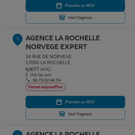
Prendre un RDV
Voir l'agence
Garantie des accidents de la vie
AGENCE LA ROCHELLE
3
Assurance scolaire
NORVEGE EXPERT
34 RUE DE NORVEGE
17000 LA ROCHELLE
Protection juridique
(57 avis)
Note de 5 sur 5
5
/5
Voir les avis
06 75 02 44 74
Retraite
Fermé aujourd'hui
Prendre un RDV
Tous nos devis d'assurance
Voir l'agence
AGENCE LA ROCHELLE