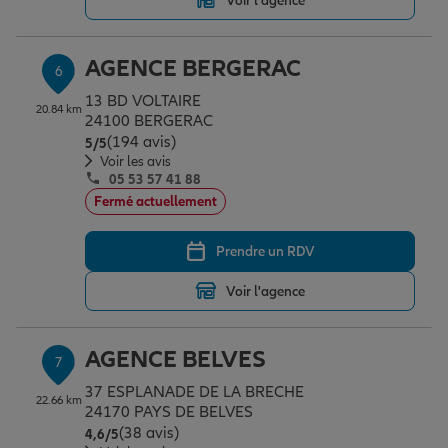
Voir l'agence
AGENCE BERGERAC
6
13 BD VOLTAIRE
20.84 km
24100 BERGERAC
(194 avis)
Note de 5 sur 5
5
/5
Voir les avis
05 53 57 41 88
Fermé actuellement
Prendre un RDV
Voir l'agence
AGENCE BELVES
7
37 ESPLANADE DE LA BRECHE
22.66 km
24170 PAYS DE BELVES
(38 avis)
Note de 4.6 sur 5
4,6
/5