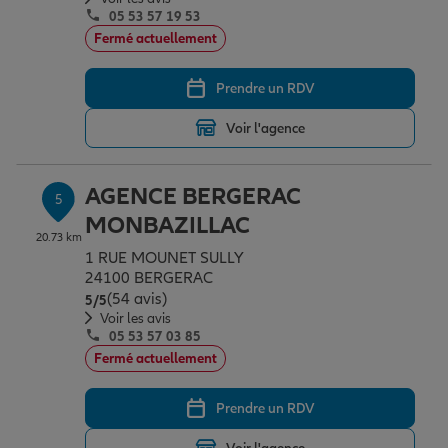
05 53 57 19 53
Fermé actuellement
Prendre un RDV
Voir l'agence
AGENCE BERGERAC
5
MONBAZILLAC
20.73 km
1 RUE MOUNET SULLY
24100 BERGERAC
(54 avis)
Note de 5 sur 5
5
/5
Voir les avis
05 53 57 03 85
Fermé actuellement
Prendre un RDV