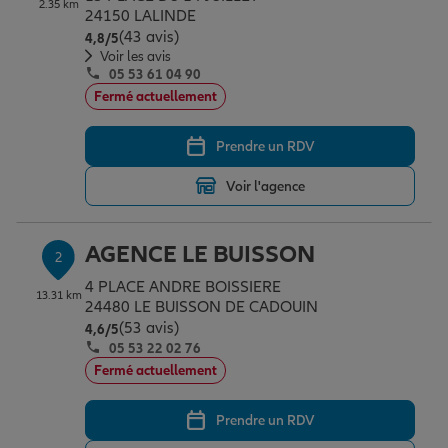
2.35 km
Épargne & retraite
Assurance emprunteur
Prévoyance et dépendance
Protection de la famille
24150 LALINDE
(43 avis)
Note de 4.8 sur 5
4,8
/5
Voir les avis
05 53 61 04 90
Vos projets
Assurance animal de compagnie
Protection juridique
Plan épargne retraite
Fermé actuellement
Prendre un RDV
Conseil assurance
Assurance vie
Partir en vacances
Voir l'agence
Outre-mer
Placements financiers
Déménager
AGENCE LE BUISSON
2
4 PLACE ANDRE BOISSIERE
13.31 km
Professionnels
Investissements immobiliers
Changer de voiture
Assurance auto
24480 LE BUISSON DE CADOUIN
(53 avis)
Note de 4.6 sur 5
4,6
/5
05 53 22 02 76
Allianz en France
Transmission
Départ à la retraite
Assurance habitation
Fermé actuellement
Prendre un RDV
Préparer l’avenir
Le Pack Famille