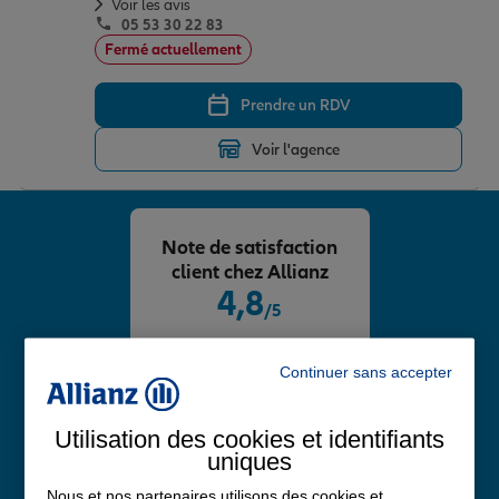
Voir les avis
05 53 30 22 83
Fermé actuellement
Prendre un RDV
Voir l'agence
Note de satisfaction
client chez Allianz
4,8
/5
Note de 4.8 sur 5
Avis Google
Continuer sans accepter
Utilisation des cookies et identifiants
uniques
Nous et nos partenaires utilisons des cookies et