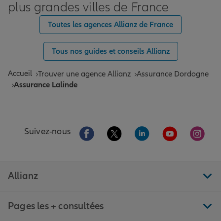
plus grandes villes de France
Toutes les agences Allianz de France
Tous nos guides et conseils Allianz
Accueil
Trouver une agence Allianz
Assurance Dordogne
Assurance Lalinde
Aller sur la page Facebook de Allianz
Aller sur la page Twitter de All
Aller sur la page Linke
Aller sur la pa
Aller 
Suivez-nous
Allianz
Pages les + consultées