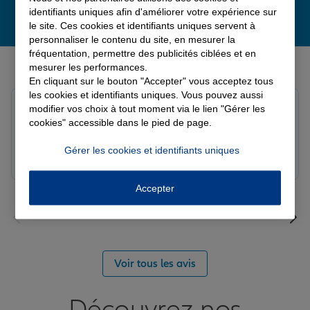
identifiants uniques afin d'améliorer votre expérience sur
le site. Ces cookies et identifiants uniques servent à
personnaliser le contenu du site, en mesurer la
fréquentation, permettre des publicités ciblées et en
Derniers avis de nos agences Allianz
mesurer les performances.
En cliquant sur le bouton "Accepter" vous acceptez tous
les cookies et identifiants uniques. Vous pouvez aussi
solange c.
modifier vos choix à tout moment via le lien "Gérer les
Note de 5 sur 5
cookies" accessible dans le pied de page.
Le 04/08/2026 - Agence BETHUNE SULLY
Gérer les cookies et identifiants uniques
Accepter
Voir tous les avis