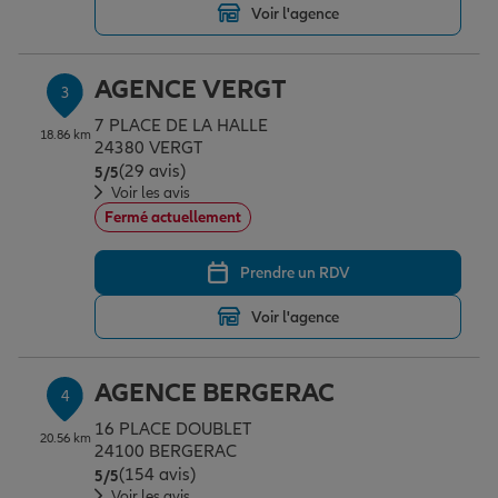
Voir l'agence
Garantie des accidents de la vie
AGENCE VERGT
3
7 PLACE DE LA HALLE
18.86 km
24380 VERGT
Assurance scolaire
(29 avis)
Note de 5 sur 5
5
/5
Voir les avis
Fermé actuellement
Protection juridique
Prendre un RDV
Retraite
Voir l'agence
AGENCE BERGERAC
Tous nos devis d'assurance
4
16 PLACE DOUBLET
20.56 km
24100 BERGERAC
(154 avis)
Note de 5 sur 5
5
/5
Voir les avis