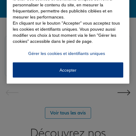
personnaliser le contenu du site, en mesurer la
fréquentation, permettre des publicités ciblées et en
mesurer les performances.
Derniers avis de nos agences Allianz
En cliquant sur le bouton "Accepter" vous acceptez tous
les cookies et identifiants uniques. Vous pouvez aussi
modifier vos choix à tout moment via le lien "Gérer les
cookies" accessible dans le pied de page.
Yori A.
Note de 5 sur 5
Gérer les cookies et identifiants uniques
Le 05/08/2026 - Agence FORT DE FRANCE
Accepter
Voir tous les avis
Découvrez nos