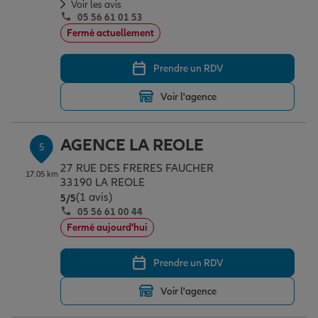
Voir les avis
05 56 61 01 53
Fermé actuellement
Prendre un RDV
Voir l'agence
AGENCE LA REOLE
5
27 RUE DES FRERES FAUCHER
17.05 km
33190 LA REOLE
(1 avis)
Note de 5 sur 5
5
/5
05 56 61 00 44
Fermé aujourd'hui
Prendre un RDV
Voir l'agence