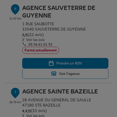
AGENCE SAUVETERRE DE
6
GUYENNE
21.47 km
1 RUE SAUBOTTE
33540 SAUVETERRE DE GUYENNE
(22 avis)
Note de 5 sur 5
5
/5
Voir les avis
05 56 61 01 53
Fermé actuellement
Prendre un RDV
Voir l'agence
AGENCE SAINTE BAZEILLE
7
28 AVENUE DU GENERAL DE GAULLE
26.76 km
47180 STE BAZEILLE
(33 avis)
Note de 4.9 sur 5
4,9
/5
Voir les avis