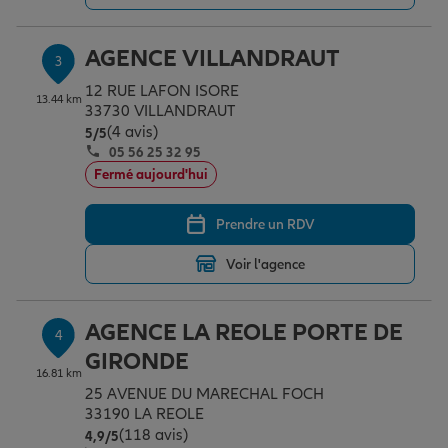
AGENCE VILLANDRAUT
3
Garantie des accidents de la vie
12 RUE LAFON ISORE
13.44 km
33730 VILLANDRAUT
(4 avis)
Note de 5 sur 5
5
/5
Assurance scolaire
05 56 25 32 95
Fermé aujourd'hui
Protection juridique
Prendre un RDV
Voir l'agence
Retraite
AGENCE LA REOLE PORTE DE
4
Tous nos devis d'assurance
GIRONDE
16.81 km
25 AVENUE DU MARECHAL FOCH
33190 LA REOLE
(118 avis)
Note de 4.9 sur 5
4,9
/5