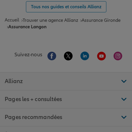
Tous nos guides et conseils Allianz
Accueil
Trouver une agence Allianz
Assurance Gironde
Assurance Langon
Aller sur la page Facebook de Allianz
Aller sur la page Twitter de All
Aller sur la page Linke
Aller sur la pa
Aller 
Suivez-nous
Allianz
Pages les + consultées
Pages recommandées