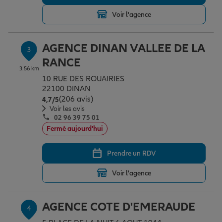
Voir l'agence
Garantie des accidents de la vie
AGENCE DINAN VALLEE DE LA
3
RANCE
Assurance scolaire
3.56 km
10 RUE DES ROUAIRIES
22100 DINAN
(206 avis)
Note de 4.7 sur 5
4,7
/5
Protection juridique
Voir les avis
02 96 39 75 01
Fermé aujourd'hui
Retraite
Prendre un RDV
Voir l'agence
Tous nos devis d'assurance
AGENCE COTE D'EMERAUDE
4