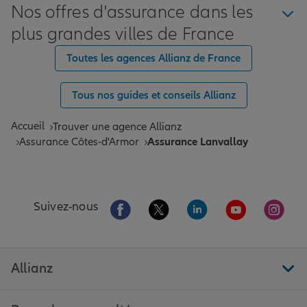
Nos offres d'assurance dans les
plus grandes villes de France
Toutes les agences Allianz de France
Tous nos guides et conseils Allianz
Accueil
Trouver une agence Allianz
Assurance Côtes-d'Armor
Assurance Lanvallay
Aller sur la page Facebook de Allianz
Aller sur la page Twitter de All
Aller sur la page Linke
Aller sur la pa
Aller 
Suivez-nous
Allianz