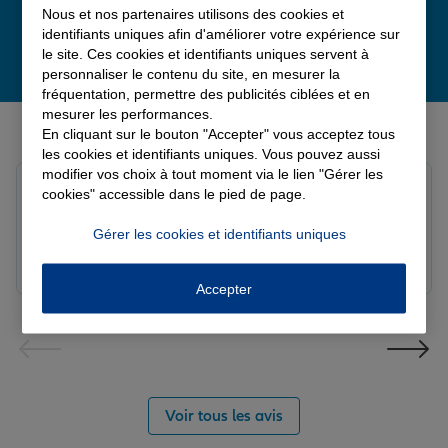
Nous et nos partenaires utilisons des cookies et
identifiants uniques afin d'améliorer votre expérience sur
le site. Ces cookies et identifiants uniques servent à
personnaliser le contenu du site, en mesurer la
fréquentation, permettre des publicités ciblées et en
mesurer les performances.
Derniers avis de nos agences Allianz
En cliquant sur le bouton "Accepter" vous acceptez tous
les cookies et identifiants uniques. Vous pouvez aussi
modifier vos choix à tout moment via le lien "Gérer les
Louis M.
cookies" accessible dans le pied de page.
Note de 5 sur 5
Le 08/08/2026 - Agence PAVILLY
Gérer les cookies et identifiants uniques
Bon suivi de mon sinistre, merci
Accepter
Voir tous les avis