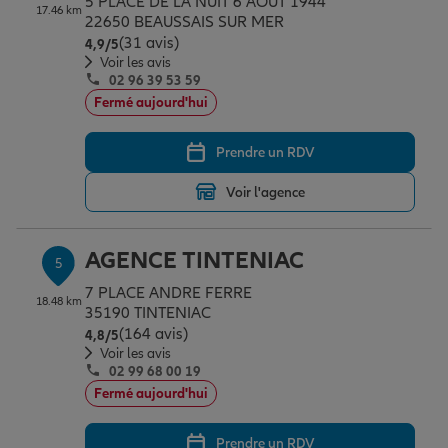
5 PLACE DE LA NUIT 6 AOUT 1944
17.46 km
22650 BEAUSSAIS SUR MER
(31 avis)
Note de 4.9 sur 5
4,9
/5
Voir les avis
02 96 39 53 59
Fermé aujourd'hui
Prendre un RDV
Voir l'agence
AGENCE TINTENIAC
5
7 PLACE ANDRE FERRE
18.48 km
35190 TINTENIAC
(164 avis)
Note de 4.8 sur 5
4,8
/5
Voir les avis
02 99 68 00 19
Fermé aujourd'hui
Prendre un RDV