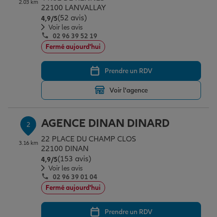
2.03 km
Épargne & retraite
Assurance emprunteur
Prévoyance et dépendance
Protection de la famille
22100 LANVALLAY
(52 avis)
Note de 4.9 sur 5
4,9
/5
Voir les avis
02 96 39 52 19
Vos projets
Assurance animal de compagnie
Protection juridique
Plan épargne retraite
Fermé aujourd'hui
Prendre un RDV
Conseil assurance
Assurance vie
Partir en vacances
Voir l'agence
Outre-mer
Placements financiers
Déménager
AGENCE DINAN DINARD
2
22 PLACE DU CHAMP CLOS
3.16 km
Professionnels
Investissements immobiliers
Changer de voiture
Assurance auto
22100 DINAN
(153 avis)
Note de 4.9 sur 5
4,9
/5
Voir les avis
02 96 39 01 04
Allianz en France
Transmission
Départ à la retraite
Assurance habitation
Fermé aujourd'hui
Prendre un RDV
Préparer l’avenir
Le Pack Famille