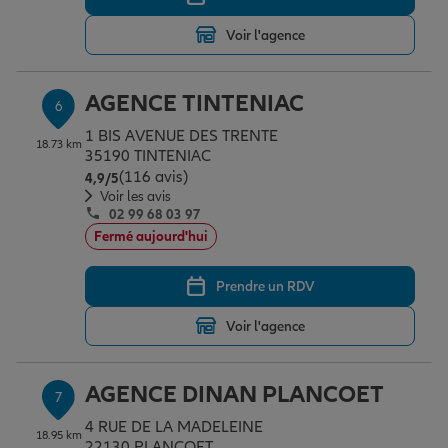
Voir l'agence
AGENCE TINTENIAC
6
1 BIS AVENUE DES TRENTE
18.73 km
35190 TINTENIAC
(116 avis)
Note de 4.9 sur 5
4,9
/5
Voir les avis
02 99 68 03 97
Fermé aujourd'hui
Prendre un RDV
Voir l'agence
AGENCE DINAN PLANCOET
7
4 RUE DE LA MADELEINE
18.95 km
22130 PLANCOET