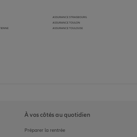
ASSURANCE STRASBOURG
ASSURANCE TOULON
TIENNE
ASSURANCE TOULOUSE
anz
in de Allianz
ge Youtube de Allianz
ur la page Instagram de Allianz
À vos côtés au quotidien
Préparer la rentrée