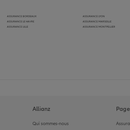
ASSURANCE BORDEAUX
ASSURANCE LYON
ASSURANCE LE HAVRE
ASSURANCE MARSEILLE
ASSURANCE LILLE
ASSURANCE MONTPELLIER
Allianz
Pages
Qui sommes-nous
Assura