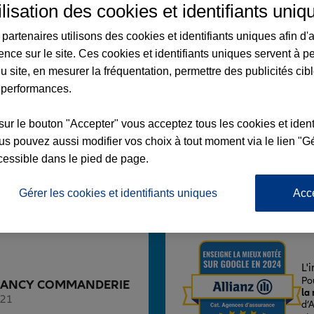
ilisation des cookies et identifiants uniq
partenaires utilisons des cookies et identifiants uniques afin d'
ence sur le site. Ces cookies et identifiants uniques servent à p
u site, en mesurer la fréquentation, permettre des publicités cib
Y COMMANDERIE
 performances.
RESISTANCE
sur le bouton "Accepter" vous acceptez tous les cookies et ident
s pouvez aussi modifier vos choix à tout moment via le lien "Gé
cessible dans le pied de page.
Gérer les cookies et identifiants uniques
Acc
Voir l'agence
L'
Po
nce NANCY COMMANDERIE
la
221
d’