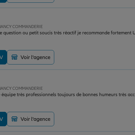
e NANCY COMMANDERIE
estion ou petit soucis très réactif je recommande fortement Un gros merci à
DV
Voir l'agence
e NANCY COMMANDERIE
équipe très professionnels toujours de bonnes humeurs très accu
DV
Voir l'agence