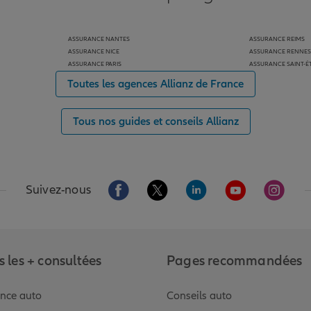
ASSURANCE NANTES
ASSURANCE REIMS
ASSURANCE NICE
ASSURANCE RENNES
ASSURANCE PARIS
ASSURANCE SAINT-É
Toutes les agences Allianz de France
Tous nos guides et conseils Allianz
Aller sur la page Facebook de Allianz
Aller sur la page Twitter de Alli
Aller sur la page Linked
Aller sur la pa
Aller s
Suivez-nous
 les + consultées
Pages recommandées
nce auto
Conseils auto