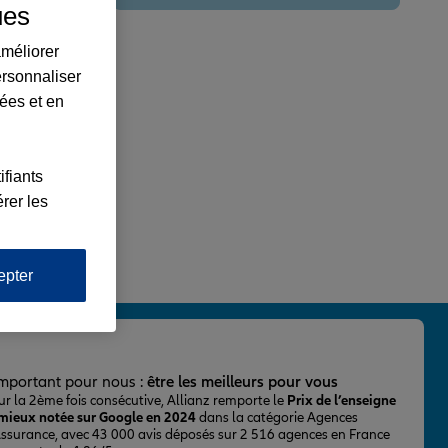
ues
améliorer
ersonnaliser
lées et en
ifiants
rer les
epter
important pour nous :
être les meilleurs pour vous
ur la 2ème fois consécutive, Allianz remporte le
Prix de l’enseigne
 mieux notée sur Google en 2024
dans la catégorie Agences
Assurance, avec 43 000 avis déposés sur 2 516 agences en France