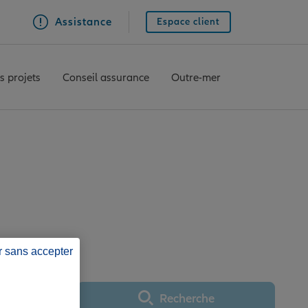
Assistance
Espace client
s projets
Conseil assurance
Outre-mer
E
ANCY COMMANDERIE
r sans accepter
Recherche
Utiliser ma position