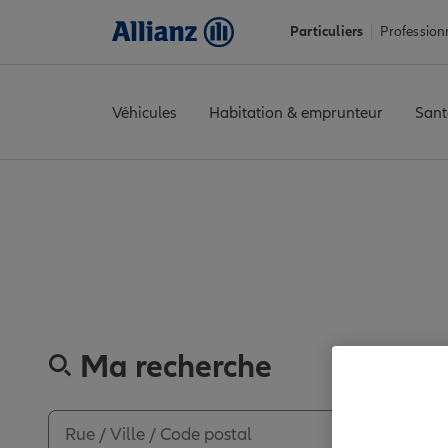
Particuliers
Profession
Véhicules
Habitation & emprunteur
Sant
Accueil
Trouver une agence Allianz
Meurthe-et-Moselle
Laxo
Découvrez les a
Ma recherche