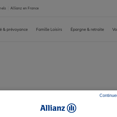
nels
Allianz en France
é & prévoyance
Famille Loisirs
Épargne & retraite
Vo
u
NANCY COMMANDERIE
Avis agence NANCY COMMANDERI
vis de l'agence N
Continue