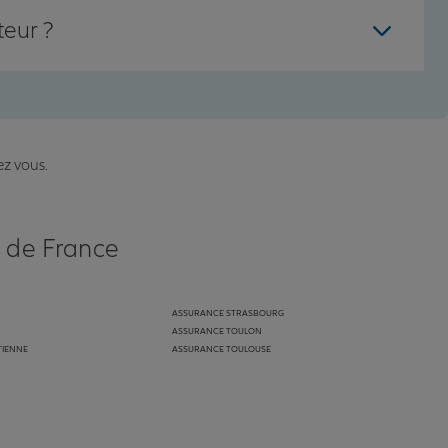
teur ?
ez vous.
s de France
ASSURANCE STRASBOURG
ASSURANCE TOULON
TIENNE
ASSURANCE TOULOUSE