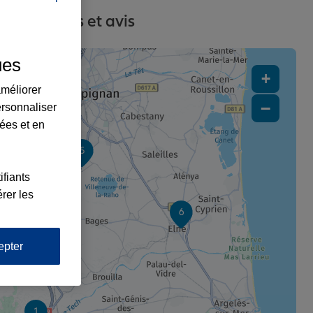
s, contacts et avis
ues
+
améliorer
−
ersonnaliser
lées et en
5
ifiants
rer les
6
epter
1