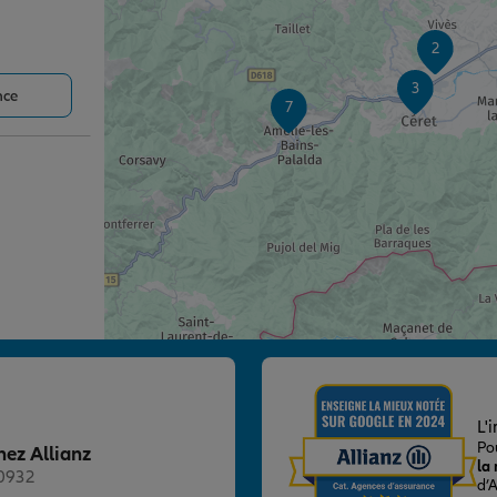
2
3
nce
7
nce
L'
Po
hez Allianz
la
20932
d’