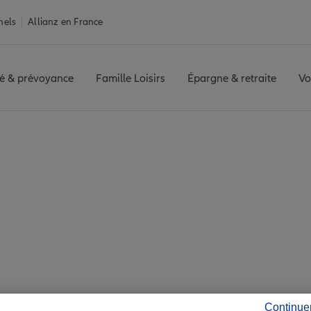
nels
Allianz en France
é & prévoyance
Famille Loisirs
Épargne & retraite
Vo
ntales
Assurance Boulou
 7 agences Allianz à 
Continue