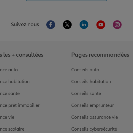
Aller sur la page Facebook de Allianz
Aller sur la page Twitter de Alli
Aller sur la page Linked
Aller sur la pa
Aller s
Suivez-nous
 les + consultées
Pages recommandées
nce auto
Conseils auto
nce habitation
Conseils habitation
nce santé
Conseils santé
nce prêt immobilier
Conseils emprunteur
nce vie
Conseils assurance vie
nce scolaire
Conseils cybersécurité