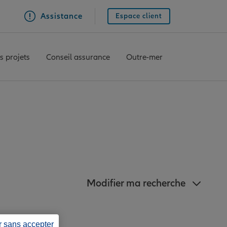
Assistance
Espace client
s projets
Conseil assurance
Outre-mer
proximité du Boulou
Modifier ma recherche
r sans accepter