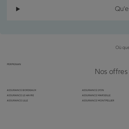
Qu'e
Où que 
PERPIGNAN
Nos offres
ASSURANCE BORDEAUX
ASSURANCE LYON
ASSURANCE LE HAVRE
ASSURANCE MARSEILLE
ASSURANCE LILLE
ASSURANCE MONTPELLIER