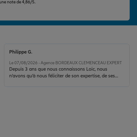
 une note de 4,86/5.
Philippe G.
Note de 5 sur 5
Le 07/08/2026 - Agence BORDEAUX CLEMENCEAU EXPERT
Depuis 3 ans que nous connaissons Loic, nous
n’avons qu’à nous féliciter de son expertise, de ses
conseils et de la clarté de son discours. Il nous a sorti
d’une situation délicate en faisant toujours preuve de
calme, de sérénité et de discernement. Son contact est
de plus très agréable.