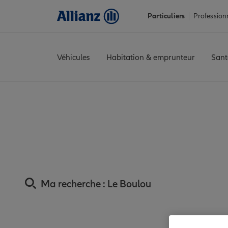
Particuliers
Profession
Véhicules
Habitation & emprunteur
Sant
Accueil
Trouver une agence Allianz
Assurance Pyrénées-Orie
Assurance Boulou :
Ma recherche :
Le Boulou