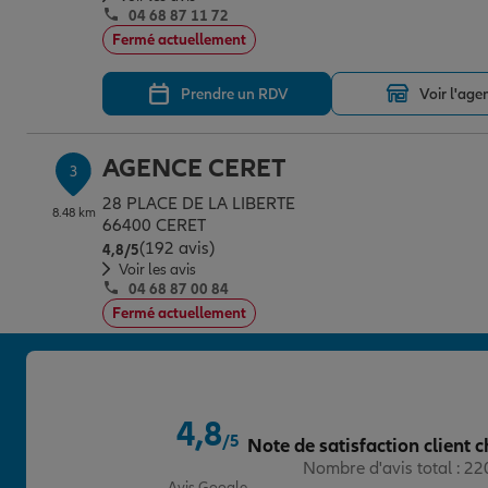
04 68 87 11 72
Fermé actuellement
Prendre un RDV
Voir l'age
AGENCE CERET
3
28 PLACE DE LA LIBERTE
8.48 km
66400 CERET
(192 avis)
Note de 4.8 sur 5
4,8
/5
Voir les avis
04 68 87 00 84
Fermé actuellement
Prendre un RDV
Voir l'age
4,8
AGENCE THUIR
/5
Note de satisfaction client c
4
Note de 4.8 sur 5
Nombre d'avis total : 2
8 ALLEE DES DROITS DE L HOMME
13.19 km
Avis Google