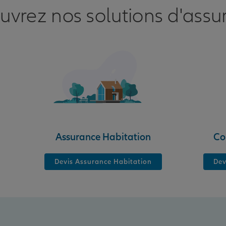
uvrez nos solutions d'assu
nce
Assurance Habitation
Co
Devis Assurance Habitation
Dev
nce