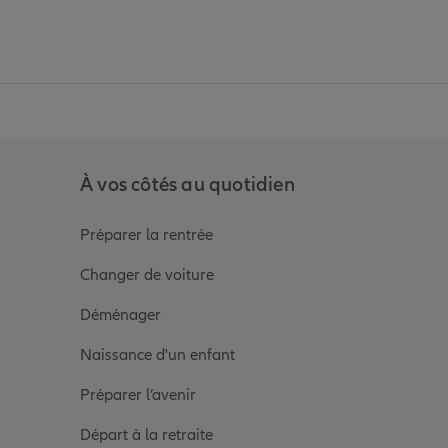
anz
in de Allianz
ge Youtube de Allianz
ur la page Instagram de Allianz
À vos côtés au quotidien
Préparer la rentrée
Changer de voiture
Déménager
Naissance d'un enfant
Préparer l’avenir
Départ à la retraite