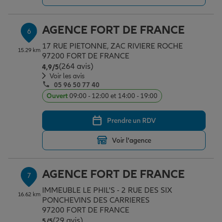
AGENCE FORT DE FRANCE
6
17 RUE PIETONNE, ZAC RIVIERE ROCHE
15.29 km
97200 FORT DE FRANCE
(264 avis)
Note de 4.9 sur 5
4,9
/5
Voir les avis
05 96 50 77 40
Ouvert
09:00 - 12:00 et 14:00 - 19:00
Prendre un RDV
Voir l'agence
AGENCE FORT DE FRANCE
7
IMMEUBLE LE PHIL'S - 2 RUE DES SIX
16.62 km
PONCHEVINS DES CARRIERES
97200 FORT DE FRANCE
(29 avis)
Note de 5 sur 5
5
/5