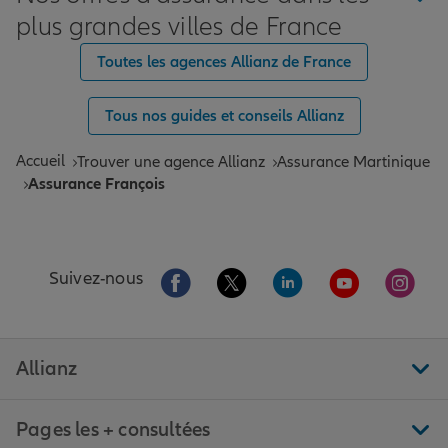
plus grandes villes de France
Toutes les agences Allianz de France
Tous nos guides et conseils Allianz
Accueil
Trouver une agence Allianz
Assurance Martinique
Assurance François
Aller sur la page Facebook de Allianz
Aller sur la page Twitter de All
Aller sur la page Linke
Aller sur la pa
Aller 
Suivez-nous
Allianz
Pages les + consultées