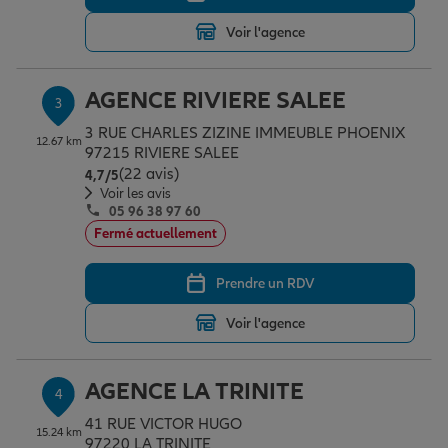
Voir l'agence
Garantie des accidents de la vie
AGENCE RIVIERE SALEE
3
3 RUE CHARLES ZIZINE IMMEUBLE PHOENIX
Assurance scolaire
12.67 km
97215 RIVIERE SALEE
(22 avis)
Note de 4.7 sur 5
4,7
/5
Voir les avis
Protection juridique
05 96 38 97 60
Fermé actuellement
Retraite
Prendre un RDV
Voir l'agence
Tous nos devis d'assurance
AGENCE LA TRINITE
4
41 RUE VICTOR HUGO
15.24 km
97220 LA TRINITE