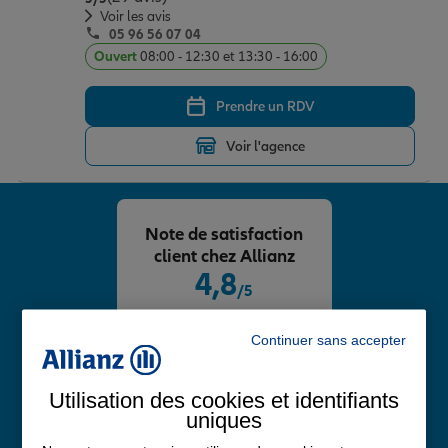
Voir les avis
05 96 56 07 04
Ouvert
08:00 - 12:30 et 13:30 - 16:00
Prendre un RDV
Voir l'agence
Note de satisfaction
client chez Allianz
4,8
/5
Note de 4.8 sur 5
Avis Google
Continuer sans accepter
Utilisation des cookies et identifiants
uniques