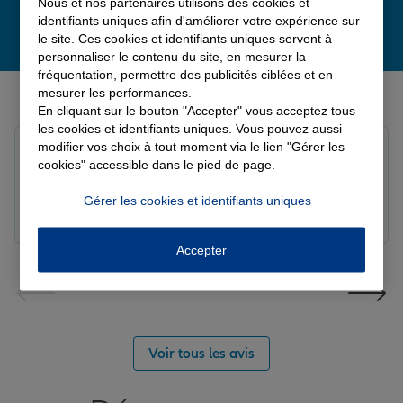
Nous et nos partenaires utilisons des cookies et
identifiants uniques afin d'améliorer votre expérience sur
le site. Ces cookies et identifiants uniques servent à
personnaliser le contenu du site, en mesurer la
fréquentation, permettre des publicités ciblées et en
Derniers avis de nos agences Allianz
mesurer les performances.
En cliquant sur le bouton "Accepter" vous acceptez tous
les cookies et identifiants uniques. Vous pouvez aussi
modifier vos choix à tout moment via le lien "Gérer les
louna p.
cookies" accessible dans le pied de page.
Note de 5 sur 5
Le 06/08/2026 - Agence SOURDEVAL
Gérer les cookies et identifiants uniques
Accepter
Voir tous les avis