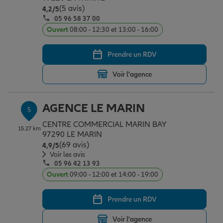
(5 avis)
Note de 4.2 sur 5
4,2
/5
05 96 58 37 00
Ouvert
08:00 - 12:30 et 13:00 - 16:00
Prendre un RDV
Voir l'agence
AGENCE LE MARIN
5
CENTRE COMMERCIAL MARIN BAY
15.27 km
97290 LE MARIN
(69 avis)
Note de 4.9 sur 5
4,9
/5
Voir les avis
05 96 42 13 93
Ouvert
09:00 - 12:00 et 14:00 - 19:00
Prendre un RDV
Voir l'agence