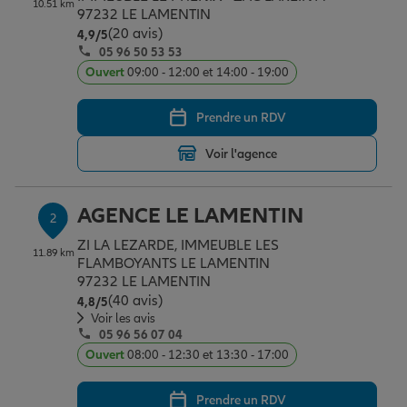
10.51 km
Épargne & retraite
Assurance emprunteur
Prévoyance et dépendance
Protection de la famille
97232 LE LAMENTIN
(20 avis)
Note de 4.9 sur 5
4,9
/5
05 96 50 53 53
Ouvert
09:00 - 12:00 et 14:00 - 19:00
Vos projets
Assurance animal de compagnie
Protection juridique
Plan épargne retraite
Prendre un RDV
Conseil assurance
Assurance vie
Partir en vacances
Voir l'agence
Outre-mer
Placements financiers
Déménager
AGENCE LE LAMENTIN
2
ZI LA LEZARDE, IMMEUBLE LES
11.89 km
FLAMBOYANTS LE LAMENTIN
Professionnels
Investissements immobiliers
Changer de voiture
Assurance auto
97232 LE LAMENTIN
(40 avis)
Note de 4.8 sur 5
4,8
/5
Voir les avis
05 96 56 07 04
Allianz en France
Transmission
Départ à la retraite
Assurance habitation
Ouvert
08:00 - 12:30 et 13:30 - 17:00
Prendre un RDV
Préparer l’avenir
Le Pack Famille