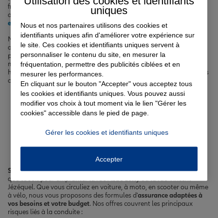
Utilisation des cookies et identifiants
frais médicaux, assurance vie pour préparer l'avenir sereinement,
uniques
assurance scolaire pour vos enfants, ou encore
assurance
emprunteur
pour sécuriser votre prêt immobilier.
Nous et nos partenaires utilisons des cookies et
identifiants uniques afin d'améliorer votre expérience sur
Notre équipe d'agents expérimentés vous accueille dans nos
le site. Ces cookies et identifiants uniques servent à
agences de Brest et Landerneau, à proximité de
Le Relecq-Kerhuon
,
personnaliser le contenu du site, en mesurer la
pour vous conseiller et vous proposer les meilleures garanties au
meilleur prix. Que vous cherchiez à
assurer votre véhicule
, votre
fréquentation, permettre des publicités ciblées et en
habitation, votre santé ou votre prêt immobilier, nous sommes à vos
mesurer les performances.
côtés pour vous accompagner et vous protéger au quotidien.
En cliquant sur le bouton "Accepter" vous acceptez tous
les cookies et identifiants uniques. Vous pouvez aussi
Votre assurance auto, moto
modifier vos choix à tout moment via le lien "Gérer les
cookies" accessible dans le pied de page.
ou scooter à Le Relecq-
Gérer les cookies et identifiants uniques
Kerhuon
Accepter
Se déplacer en toute tranquillité à Le Relecq-Kerhuon est essentiel
,
que ce soit pour emprunter la rue Abbé Letty ou la rue Vincent
Jézéquel. Que vous circuliez en voiture, à moto, en scooter ou même
à vélo, nous vous proposons des formules d'
assurance adaptées à
vos besoins et votre budget
. Nos offres couvrent les principaux
risques liés à la conduite :