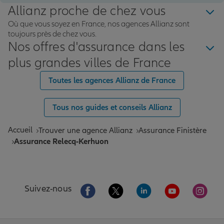
Allianz proche de chez vous
Où que vous soyez en France, nos agences Allianz sont
toujours près de chez vous.
Nos offres d'assurance dans les
plus grandes villes de France
Toutes les agences Allianz de France
Tous nos guides et conseils Allianz
Accueil
Trouver une agence Allianz
Assurance Finistère
Assurance Relecq-Kerhuon
Aller sur la page Facebook de Allianz
Aller sur la page Twitter de All
Aller sur la page Linke
Aller sur la pa
Aller 
Suivez-nous