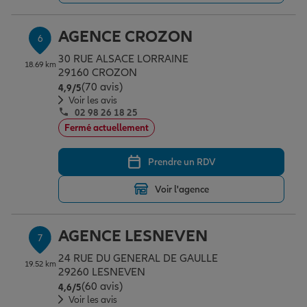
AGENCE CROZON
6
30 RUE ALSACE LORRAINE
18.69 km
29160 CROZON
(70 avis)
Note de 4.9 sur 5
4,9
/5
Voir les avis
02 98 26 18 25
Fermé actuellement
Prendre un RDV
Voir l'agence
AGENCE LESNEVEN
7
24 RUE DU GENERAL DE GAULLE
19.52 km
29260 LESNEVEN
(60 avis)
Note de 4.6 sur 5
4,6
/5
Voir les avis