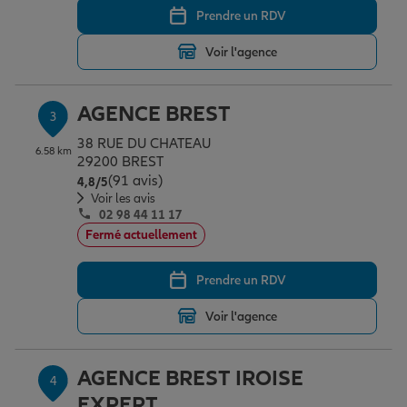
Prendre un RDV
Voir l'agence
Garantie des accidents de la vie
AGENCE BREST
3
Assurance scolaire
38 RUE DU CHATEAU
6.58 km
29200 BREST
(91 avis)
Note de 4.8 sur 5
4,8
/5
Protection juridique
Voir les avis
02 98 44 11 17
Fermé actuellement
Retraite
Prendre un RDV
Voir l'agence
Tous nos devis d'assurance
AGENCE BREST IROISE
4
EXPERT