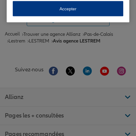
Toutes les agences Allianz de France
Accepter
Tous nos guides et conseils Allianz
Accueil
Trouver une agence Allianz
Pas-de-Calais
Lestrem
LESTREM
Avis agence LESTREM
Aller sur la page Facebook de Allianz
Aller sur la page Twitter de All
Aller sur la page Linke
Aller sur la pa
Aller 
Suivez-nous
Allianz
Pages les + consultées
Pages recommandées