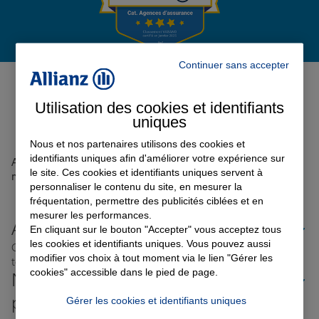
Garantie des accidents de la vie
Continuer sans accepter
Avis de l'agence Agence
LESTREM
0
Assurance scolaire
Utilisation des cookies et identifiants
Avis sur une période de 6 mois
uniques
Nous et nos partenaires utilisons des cookies et
Protection juridique
identifiants uniques afin d'améliorer votre expérience sur
Aucun avis sur votre agence n'a été retrouvé pour le
le site. Ces cookies et identifiants uniques servent à
moment
personnaliser le contenu du site, en mesurer la
fréquentation, permettre des publicités ciblées et en
Retraite
mesurer les performances.
Allianz proche de chez vous
En cliquant sur le bouton "Accepter" vous acceptez tous
les cookies et identifiants uniques. Vous pouvez aussi
Où que vous soyez en France, nos agences Allianz sont
Tous nos devis d'assurance
modifier vos choix à tout moment via le lien "Gérer les
toujours près de chez vous.
cookies" accessible dans le pied de page.
Nos offres d'assurance dans les
plus grandes villes de France
Gérer les cookies et identifiants uniques