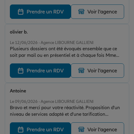
Prendre un RDV
Voir l'agence
olivier b.
Note de 5 sur 5
Le 12/06/2026 - Agence LIBOURNE GALLIENI
Plusieurs dossiers ont été évoqués ensemble que ce
soit par mail ou en présentiel et à chaque fois Mme
Cessac a su être à mon écoute, réactive et répondant
ainsi parfaitement à mes attentes. Je recommande
Prendre un RDV
Voir l'agence
vivement.
Antoine
Note de 5 sur 5
Le 09/06/2026 - Agence LIBOURNE GALLIENI
Bravo et merci pour votre réactivité. Proposition d'un
niveau de services adapté et d'une tarification
intéressante suite à ma demande de devis pour
assurer un véhicule. Tout cela avec une grande
Prendre un RDV
Voir l'agence