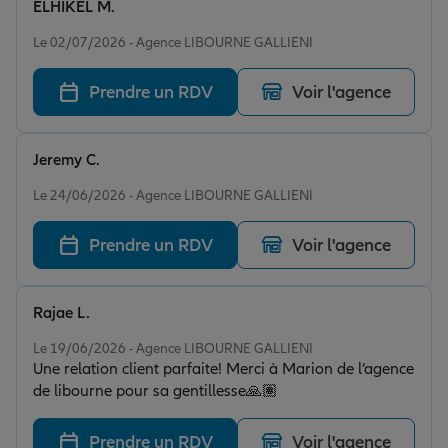
ELHIKEL M.
fait son métier avec beaucoup de sérieux. Je la
Note de 5 sur 5
recommande sans la moindre hésitation, en particulier
Le 02/07/2026 - Agence LIBOURNE GALLIENI
si c’est votre première assurance : vous serez
accompagnés avec gentillesse, transparence et
Prendre un RDV
Voir l'agence
efficacité. Un grand merci pour votre aide et votre
implication. Allianz peut être fière d’avoir une
conseillère aussi compétente et dévouée au sein de ses
Jeremy C.
équipes. Je lui souhaite une excellente continuation,
Note de 5 sur 5
elle mérite pleinement cette reconnaissance.
Le 24/06/2026 - Agence LIBOURNE GALLIENI
Prendre un RDV
Voir l'agence
Rajae L.
Note de 5 sur 5
Le 19/06/2026 - Agence LIBOURNE GALLIENI
Une relation client parfaite! Merci à Marion de l’agence
de libourne pour sa gentillesse🙏🏽
Prendre un RDV
Voir l'agence