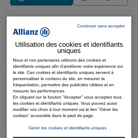
maryse f.
Note de 5 sur 5
Continuer sans accepter
Le 19/06/2026 - Agence LIBOURNE GALLIENI
Très bon accueil Marie est toujours à l'écoute des
demandes et est très efficace
Utilisation des cookies et identifiants
uniques
Prendre un RDV
Voir l'agence
Nous et nos partenaires utilisons des cookies et
identifiants uniques afin d'améliorer votre expérience sur
le site. Ces cookies et identifiants uniques servent à
personnaliser le contenu du site, en mesurer la
Laëticia B.
fréquentation, permettre des publicités ciblées et en
Note de 5 sur 5
mesurer les performances.
Le 18/06/2026 - Agence LIBOURNE GALLIENI
accueil téléphonique et service parfait merci pour votre
En cliquant sur le bouton "Accepter" vous acceptez tous
les cookies et identifiants uniques. Vous pouvez aussi
aide
modifier vos choix à tout moment via le lien "Gérer les
cookies" accessible dans le pied de page.
Prendre un RDV
Voir l'agence
Gérer les cookies et identifiants uniques