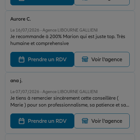
Aurore C.
Note de 5 sur 5
Le 16/07/2026 - Agence LIBOURNE GALLIENI
Je recommande à 200% Marion qui est juste top. Très
humaine et comprehensive
Prendre un RDV
Voir l'agence
ana j.
Note de 5 sur 5
Le 07/07/2026 - Agence LIBOURNE GALLIENI
Je tiens à remercier sincèrement cette conseillère (
Marie ) pour son professionnalisme, sa patience et sa
bienveillance. Notre dossier était pourtant complexe,
mais elle n’a jamais baissé les bras. À chaque étape,
Prendre un RDV
Voir l'agence
elle a pris le temps de répondre à toutes nos questions
et de nous rassurer, ce qui nous a énormément aidés.
C’est une personne à l’écoute, investie et humaine, qui