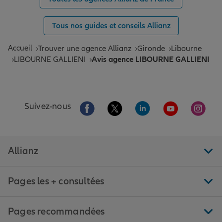
Tous nos guides et conseils Allianz
Accueil
Trouver une agence Allianz
Gironde
Libourne
LIBOURNE GALLIENI
Avis agence LIBOURNE GALLIENI
Aller sur la page Facebook de Allianz
Aller sur la page Twitter de All
Aller sur la page Linke
Aller sur la pa
Aller 
Suivez-nous
Allianz
Pages les + consultées
Pages recommandées