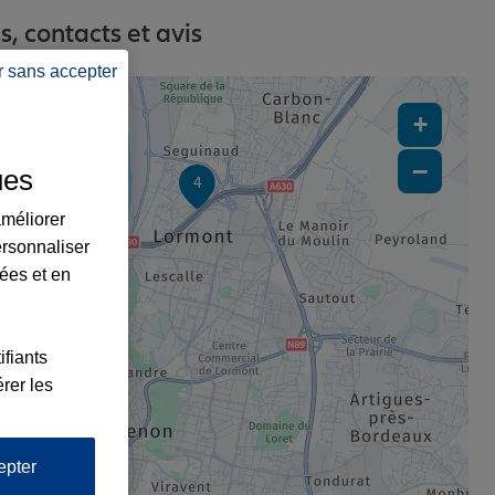
, contacts et avis
r sans accepter
+
−
ues
4
améliorer
ersonnaliser
lées et en
ifiants
rer les
epter
1