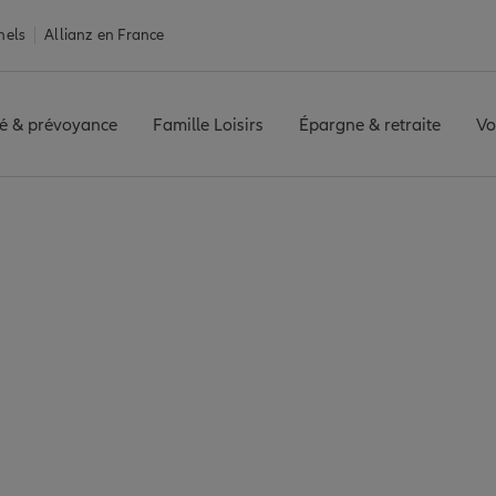
nels
Allianz en France
é & prévoyance
Famille Loisirs
Épargne & retraite
Vo
ance Cenon
 7 agences Allianz à 