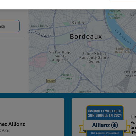
nce
nce
L'
Po
hez Allianz
la
20926
d’