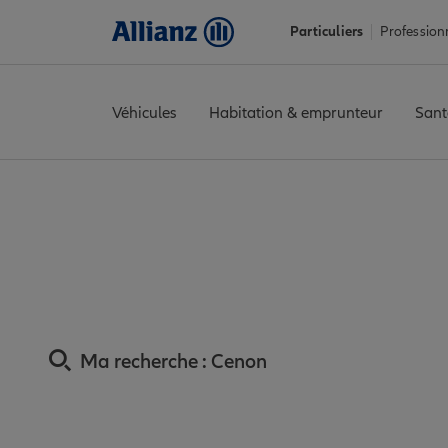
Particuliers
Profession
Véhicules
Habitation & emprunteur
Sant
Accueil
Trouver une agence Allianz
Assurance Gironde
Assur
Assurance Cenon :
Ma recherche :
Cenon