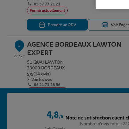
05 57 77 21 21
Fermé actuellement
Prendre un RDV
Voir l'age
AGENCE BORDEAUX LAWTON
3
EXPERT
2.87 km
51 QUAI LAWTON
33000 BORDEAUX
(14 avis)
Note de 5 sur 5
5
/5
Voir les avis
06 21 73 28 56
Fermé actuellement
Prendre un RDV
Voir l'age
4,8
/5
Note de satisfaction client c
Note de 4.8 sur 5
Nombre d'avis total : 2
AGENCE LORMONT
4
Avis Google