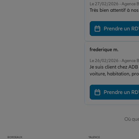
Le 27/02/2026 - Agenc
Très bien attentif à n
Prendre un R
frederique m.
Note de 5 sur 5
Le 26/02/2026 - Agenc
Je suis client chez AD
voiture, habitation, pr
pleinement satisfait de
également toute l’équip
Prendre un R
particulièrement appréc
tout à des tarifs comp
Où que 
BORDEAUX
TALENCE