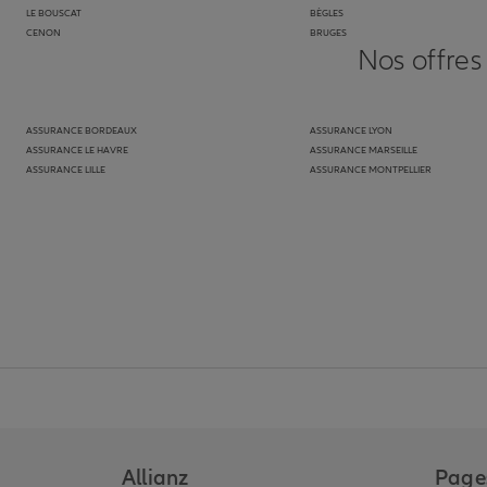
LE BOUSCAT
BÈGLES
CENON
BRUGES
Nos offres
ASSURANCE BORDEAUX
ASSURANCE LYON
ASSURANCE LE HAVRE
ASSURANCE MARSEILLE
ASSURANCE LILLE
ASSURANCE MONTPELLIER
Allianz
Pages