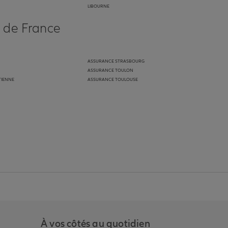
LIBOURNE
s de France
ASSURANCE STRASBOURG
ASSURANCE TOULON
TIENNE
ASSURANCE TOULOUSE
anz
in de Allianz
ge Youtube de Allianz
ur la page Instagram de Allianz
À vos côtés au quotidien