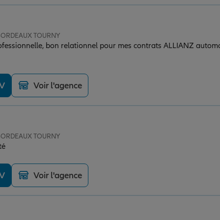
e BORDEAUX TOURNY
professionnelle, bon relationnel pour mes contrats ALLIANZ automo
DV
Voir l'agence
e BORDEAUX TOURNY
té
DV
Voir l'agence