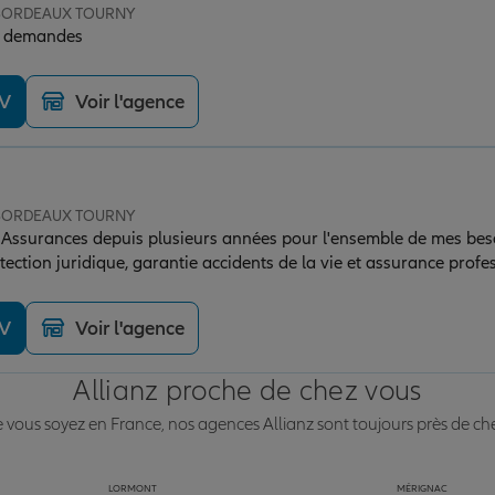
e BORDEAUX TOURNY
os demandes
DV
Voir l'agence
e BORDEAUX TOURNY
B Assurances depuis plusieurs années pour l'ensemble de mes bes
otection juridique, garantie accidents de la vie et assurance profes
 la gestion de mes contrats, toujours suivis avec sérieux et réactiv
e très professionnelle et toujours agréable lors de nos échanges,
DV
Voir l'agence
iable. J'ai récemment eu un sinistre bris de glace qui a été trai
étitifs qui restent cohérents année après année. Je recommande v
Allianz proche de chez vous
vous soyez en France, nos agences Allianz sont toujours près de ch
LORMONT
MÉRIGNAC