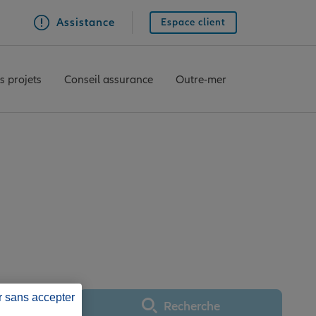
Assistance
Espace client
s projets
Conseil assurance
Outre-mer
ORDEAUX TOURNY
r sans accepter
Recherche
Utiliser ma position