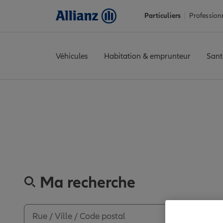
Particuliers
Profession
Véhicules
Habitation & emprunteur
Sant
Accueil
Trouver une agence Allianz
Gironde
Bordeaux
BORD
Découvrez les
Ma recherche