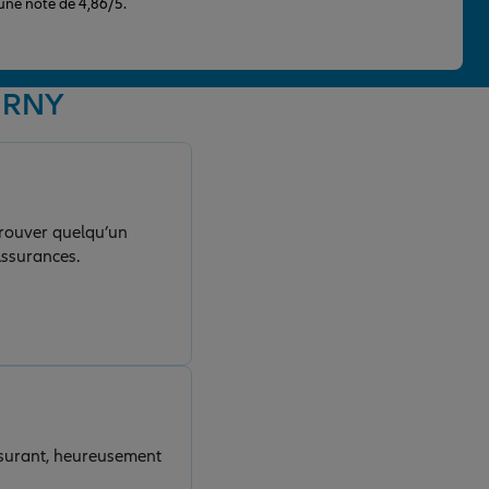
 une note de 4,86/5.
OURNY
trouver quelqu’un
Assurances.
assurant, heureusement