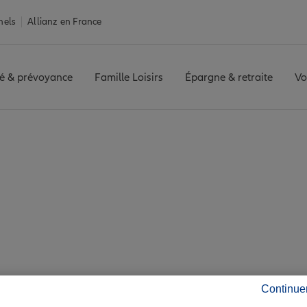
nels
Allianz en France
é & prévoyance
Famille Loisirs
Épargne & retraite
Vo
EAUX TOURNY
Avis agence BORDEAUX TOURNY
 avis de l'agence B
Continue