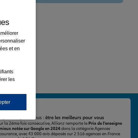
ues
améliorer
ersonnaliser
lées et en
ifiants
rer les
epter
important pour nous :
être les meilleurs pour vous
ur la 2ème fois consécutive, Allianz remporte le
Prix de l’enseigne
 mieux notée sur Google en 2024
dans la catégorie Agences
Assurance, avec 43 000 avis déposés sur 2 516 agences en France