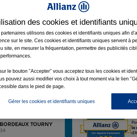
ilisation des cookies et identifiants uniq
partenaires utilisons des cookies et identifiants uniques afin d'
EAUX TOURNY
ence sur le site. Ces cookies et identifiants uniques servent à p
u site, en mesurer la fréquentation, permettre des publicités cib
N
 performances.
sur le bouton "Accepter" vous acceptez tous les cookies et ident
s pouvez aussi modifier vos choix à tout moment via le lien "Gé
Voir l'agence
cessible dans le pied de page.
Gérer les cookies et identifiants uniques
Acc
L'
Po
ence BORDEAUX TOURNY
la
134
d’