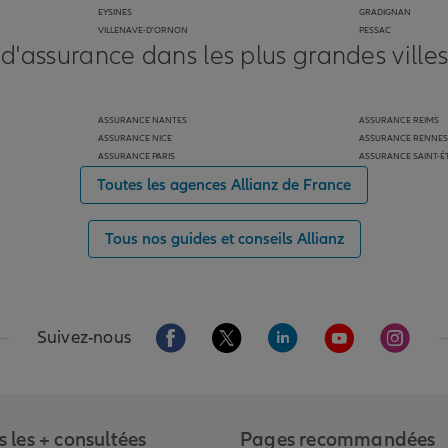
EYSINES
GRADIGNAN
VILLENAVE-D'ORNON
PESSAC
 d'assurance dans les plus grandes ville
ASSURANCE NANTES
ASSURANCE REIMS
ASSURANCE NICE
ASSURANCE RENNES
ASSURANCE PARIS
ASSURANCE SAINT-É
Toutes les agences Allianz de France
Tous nos guides et conseils Allianz
Aller sur la page Facebook de Allianz
Aller sur la page Twitter de Alli
Aller sur la page Linked
Aller sur la pa
Aller s
Suivez-nous
 les + consultées
Pages recommandées