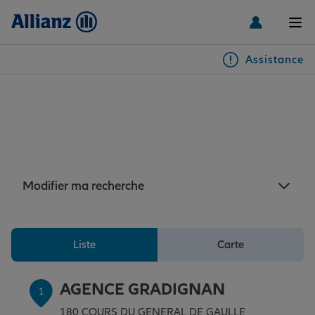
Men
Assistance
Particuliers
Assurance Gradignan : 7
agences Allianz à proximité
Véhicules
de Gradignan
Habitation & emprunteur
Auto
Modifier ma recherche
Santé & prévoyance
2 roues
Habitation
Liste
Carte
Famille Loisirs
Autres véhicules
Équipements habitation
Santé
AGENCE GRADIGNAN
1
180 COURS DU GENERAL DE GAULLE