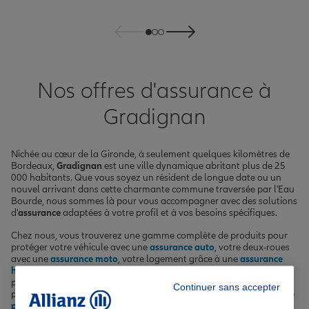
Nos offres d'assurance à
Gradignan
Nichée au cœur de la Gironde, à seulement quelques kilomètres de
Bordeaux,
Gradignan
est une ville dynamique abritant plus de 25
000 habitants. Que vous soyez un résident de longue date ou un
nouvel arrivant dans cette charmante commune traversée par l'Eau
Bourde, nous sommes là pour vous accompagner avec des solutions
d'
assurance
adaptées à votre profil et à vos besoins spécifiques.
Chez nous, vous trouverez une gamme complète de produits pour
protéger votre véhicule avec une
assurance auto
, votre deux-roues
avec une
assurance moto
, votre logement grâce à une
assurance
habitation
, votre santé avec une
complémentaire santé
et vos
proches via nos offres d'assurance vie et d'assurance scolaire. Nous
Continuer sans accepter
proposons également des solutions sur-mesure pour sécuriser votre
prêt immobilier
avec une
assurance emprunteur
.