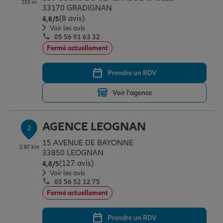
153 m
Épargne & retraite
Assurance emprunteur
Prévoyance et dépendance
Protection de la famille
33170 GRADIGNAN
(8 avis)
Note de 4.8 sur 5
4,8
/5
Voir les avis
05 56 91 63 32
Vos projets
Assurance animal de compagnie
Protection juridique
Plan épargne retraite
Fermé actuellement
Prendre un RDV
Conseil assurance
Assurance vie
Partir en vacances
Voir l'agence
Outre-mer
Placements financiers
Déménager
AGENCE LEOGNAN
2
15 AVENUE DE BAYONNE
2.87 km
Professionnels
Investissements immobiliers
Changer de voiture
Assurance auto
33850 LEOGNAN
(127 avis)
Note de 4.8 sur 5
4,8
/5
Voir les avis
05 56 52 12 75
Allianz en France
Transmission
Départ à la retraite
Assurance habitation
Fermé actuellement
Prendre un RDV
Préparer l’avenir
Le Pack Famille