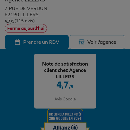
Épargne & retraite
Assurance emprunteur
Prévoyance et dépendance
Protection de la famille
7 RUE DE VERDUN
62190 LILLERS
(115 avis)
Note de 4.7 sur 5
4,7
/5
Vos projets
Assurance animal de compagnie
Protection juridique
Plan épargne retraite
Fermé aujourd'hui
Prendre un RDV
Voir l'agence
Conseil assurance
Assurance vie
Partir en vacances
Note de satisfaction
Outre-mer
Placements financiers
Déménager
client chez Agence
LILLERS
4,7
/5
Professionnels
Investissements immobiliers
Changer de voiture
Assurance auto
Note de 4.7 sur 5
Avis Google
Allianz en France
Transmission
Départ à la retraite
Assurance habitation
Préparer l’avenir
Le Pack Famille