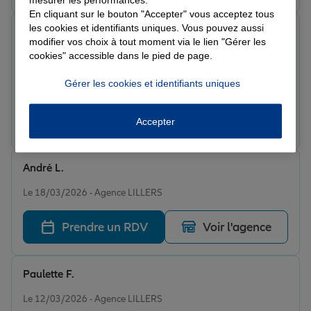
En cliquant sur le bouton "Accepter" vous acceptez tous
les cookies et identifiants uniques. Vous pouvez aussi
Adeline E.
modifier vos choix à tout moment via le lien "Gérer les
Note de 5 sur 5
cookies" accessible dans le pied de page.
Le 20/03/2026 - Agence LILLERS
Excellent échange avec Sophie. Très à l'écoute et
Gérer les cookies et identifiants uniques
compréhensive...
Prendre un RDV
Voir l'agence
Accepter
André L.
Note de 5 sur 5
Le 18/03/2026 - Agence LILLERS
Prendre un RDV
Voir l'agence
Paulette F.
Note de 5 sur 5
Le 12/03/2026 - Agence LILLERS