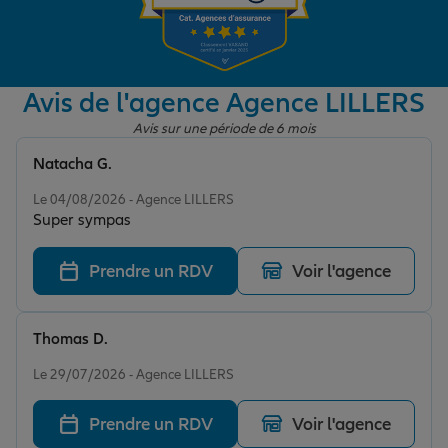
Garantie des accidents de la vie
Avis de l'agence Agence LILLERS
Avis sur une période de 6 mois
Assurance scolaire
Natacha G.
Note de 5 sur 5
Le 04/08/2026 - Agence LILLERS
Protection juridique
Super sympas
Prendre un RDV
Voir l'agence
Retraite
Thomas D.
Tous nos devis d'assurance
Note de 5 sur 5
Le 29/07/2026 - Agence LILLERS
Prendre un RDV
Voir l'agence