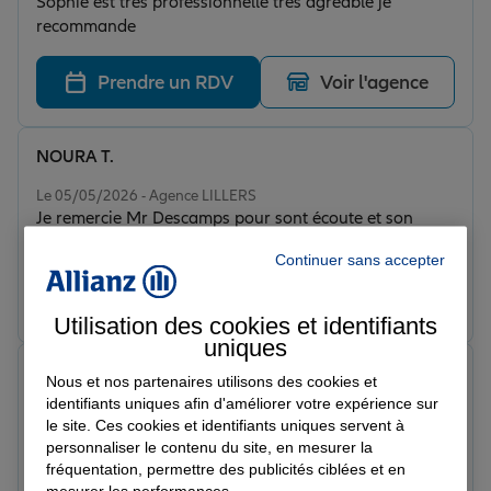
Sophie est très professionnelle très agréable je
recommande
Prendre un RDV
Voir l'agence
NOURA T.
Note de 5 sur 5
Le 05/05/2026 - Agence LILLERS
Je remercie Mr Descamps pour sont écoute et son
professionnalisme.meri
Continuer sans accepter
Prendre un RDV
Voir l'agence
Utilisation des cookies et identifiants
uniques
david b.
Nous et nos partenaires utilisons des cookies et
Note de 5 sur 5
identifiants uniques afin d'améliorer votre expérience sur
Le 26/03/2026 - Agence LILLERS
le site. Ces cookies et identifiants uniques servent à
personnaliser le contenu du site, en mesurer la
Prendre un RDV
Voir l'agence
fréquentation, permettre des publicités ciblées et en
mesurer les performances.