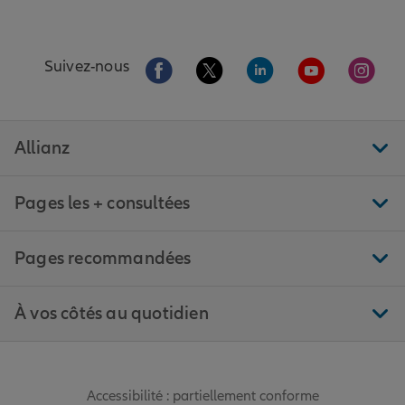
Aller sur la page Facebook de Allianz
Aller sur la page Twitter de All
Aller sur la page Linke
Aller sur la pa
Aller 
Suivez-nous
Allianz
Pages les + consultées
Pages recommandées
À vos côtés au quotidien
Accessibilité : partiellement conforme