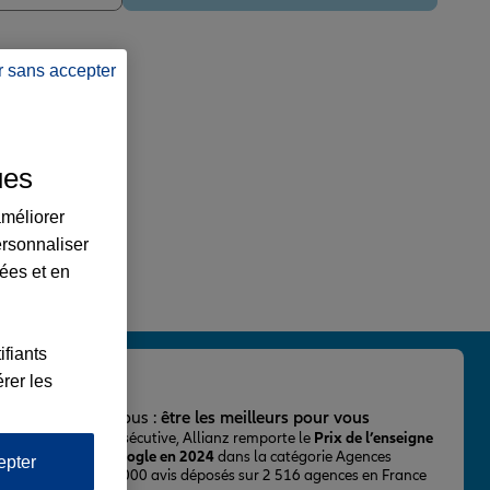
r sans accepter
ues
améliorer
ersonnaliser
lées et en
ifiants
rer les
important pour nous :
être les meilleurs pour vous
ur la 2ème fois consécutive, Allianz remporte le
Prix de l’enseigne
 mieux notée sur Google en 2024
dans la catégorie Agences
epter
Assurance, avec 43 000 avis déposés sur 2 516 agences en France