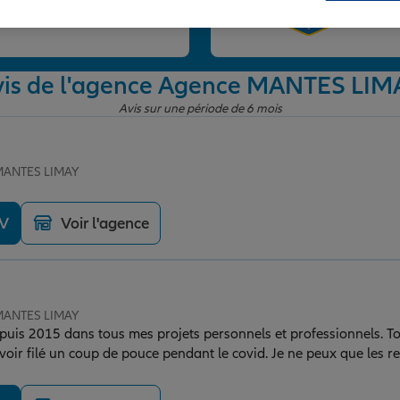
et
vis de l'agence Agence MANTES LIM
Avis sur une période de 6 mois
 MANTES LIMAY
DV
Voir l'agence
 MANTES LIMAY
uis 2015 dans tous mes projets personnels et professionnels. To
’avoir filé un coup de pouce pendant le covid. Je ne peux que les 