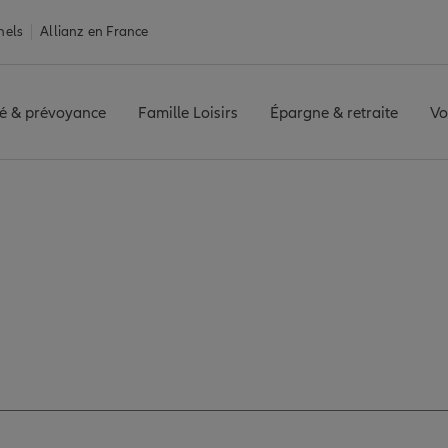
nels
Allianz en France
é & prévoyance
Famille Loisirs
Épargne & retraite
Vo
LIMAY
Avis agence MANTES LIMAY
es avis de l'agence 