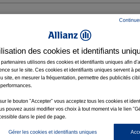
Continue
ES LIMAY
ilisation des cookies et identifiants uniq
LEMENCEAU
partenaires utilisons des cookies et identifiants uniques afin d'
ence sur le site. Ces cookies et identifiants uniques servent à p
u site, en mesurer la fréquentation, permettre des publicités cib
 performances.
Voir l'agence
sur le bouton "Accepter" vous acceptez tous les cookies et ident
s pouvez aussi modifier vos choix à tout moment via le lien "Gé
cessible dans le pied de page.
L'
Po
gence MANTES LIMAY
la
Gérer les cookies et identifiants uniques
Acc
110
d’