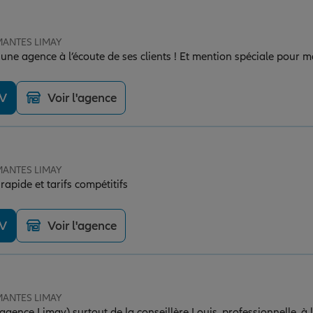
 MANTES LIMAY
une agence à l’écoute de ses clients ! Et mention spéciale pour m
DV
Voir l'agence
 MANTES LIMAY
rapide et tarifs compétitifs
DV
Voir l'agence
 MANTES LIMAY
 (agence Limay) surtout de la conseillère Louis, professionnelle, à l