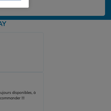
 une note de 4,86/5.
AY
ujours disponibles, à
recommander !!!