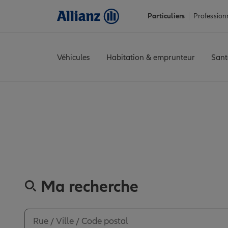
Particuliers
Profession
Véhicules
Habitation & emprunteur
Sant
Accueil
Trouver une agence Allianz
Yvelines
Limay
MANTES 
Découvrez l
Ma recherche