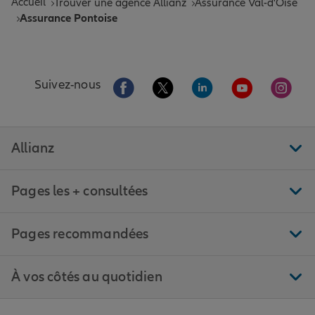
Accueil
Trouver une agence Allianz
Assurance Val-d'Oise
Assurance Pontoise
Aller sur la page Facebook de Allianz
Aller sur la page Twitter de All
Aller sur la page Linke
Aller sur la pa
Aller 
Suivez-nous
Allianz
Pages les + consultées
Pages recommandées
À vos côtés au quotidien