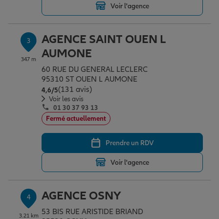
Voir l'agence
Garantie des accidents de la vie
AGENCE SAINT OUEN L
3
AUMONE
347 m
Assurance scolaire
60 RUE DU GENERAL LECLERC
95310 ST OUEN L AUMONE
(131 avis)
Note de 4.6 sur 5
4,6
/5
Voir les avis
Protection juridique
01 30 37 93 13
Fermé actuellement
Retraite
Prendre un RDV
Voir l'agence
Tous nos devis d'assurance
AGENCE OSNY
4
53 BIS RUE ARISTIDE BRIAND
3.21 km