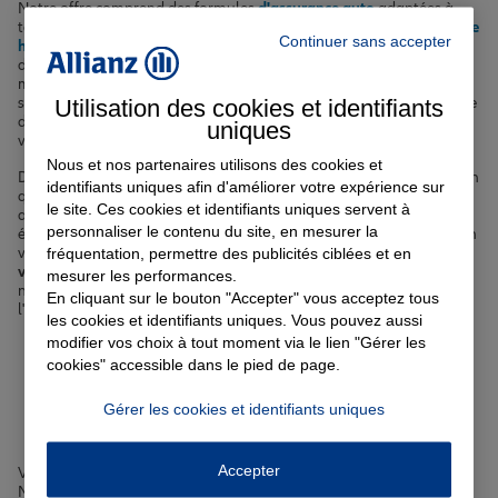
Notre offre comprend des formules
d'assurance auto
adaptées à
tous les profils de conducteurs pontoisiens, des contrats
d'assurance
Continuer sans accepter
habitation
pour les maisons et les appartements de la commune,
des solutions de
complémentaire santé
pour couvrir vos frais
médicaux, ainsi que des contrats
d'assurance emprunteur
pour
Utilisation des cookies et identifiants
sécuriser votre prêt immobilier. Avec Allianz, bénéficiez de l'expertise
d'un leader de l'assurance pour protéger votre quotidien et celui de
uniques
votre famille à Pontoise.
Nous et nos partenaires utilisons des cookies et
Découvrez nos différentes offres et obtenez un devis personnalisé en
identifiants uniques afin d'améliorer votre expérience sur
quelques clics. Nos agents Allianz présents dans les diverses
le site. Ces cookies et identifiants uniques servent à
agences de Pontoise et des communes avoisinantes sont à votre
personnaliser le contenu du site, en mesurer la
écoute pour vous guider vers les garanties les plus pertinentes selon
fréquentation, permettre des publicités ciblées et en
votre situation et vos besoins. Que vous cherchiez à
assurer votre
voiture
, votre appartement, votre santé ou votre crédit immobilier,
mesurer les performances.
nous avons la solution adaptée. Faites confiance à Allianz,
En cliquant sur le bouton "Accepter" vous acceptez tous
l'assureur expert de la protection des Pontoisiens !
les cookies et identifiants uniques. Vous pouvez aussi
modifier vos choix à tout moment via le lien "Gérer les
Votre assurance auto, moto
cookies" accessible dans le pied de page.
ou scooter à Pontoise
Gérer les cookies et identifiants uniques
Accepter
Vous possédez une voiture, une moto ou un scooter à Pontoise ?
Nous vous proposons l'
assurance adaptée
pour circuler en toute