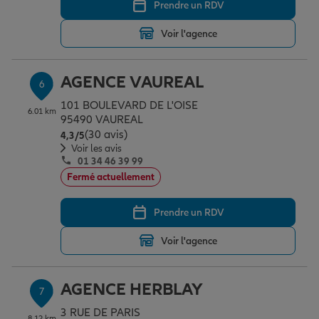
Prendre un RDV
Voir l'agence
AGENCE VAUREAL
6
101 BOULEVARD DE L'OISE
6.01 km
95490 VAUREAL
(30 avis)
Note de 4.3 sur 5
4,3
/5
Voir les avis
01 34 46 39 99
Fermé actuellement
Prendre un RDV
Voir l'agence
AGENCE HERBLAY
7
3 RUE DE PARIS
8.12 km