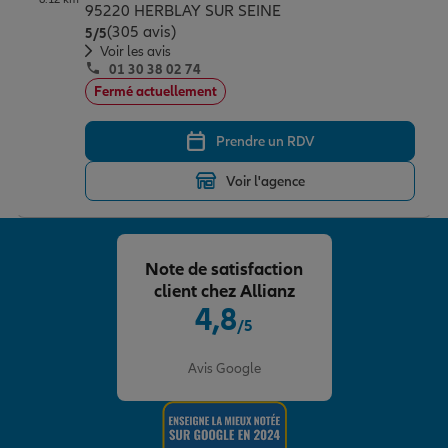
95220 HERBLAY SUR SEINE
(305 avis)
Note de 5 sur 5
5
/5
Voir les avis
01 30 38 02 74
Fermé actuellement
Prendre un RDV
Voir l'agence
Note de satisfaction
client chez Allianz
4,8
/5
Note de 4.8 sur 5
Avis Google