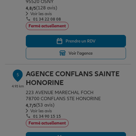
95520 OSNY
(128 avis)
Note de 4.8 sur 5
4,8
/5
Voir les avis
01 34 22 08 08
Fermé actuellement
Prendre un RDV
Voir l'agence
AGENCE CONFLANS SAINTE
5
HONORINE
4.93 km
223 AVENUE MARECHAL FOCH
78700 CONFLANS STE HONORINE
(53 avis)
Note de 4.7 sur 5
4,7
/5
Voir les avis
01 34 90 15 15
Fermé actuellement