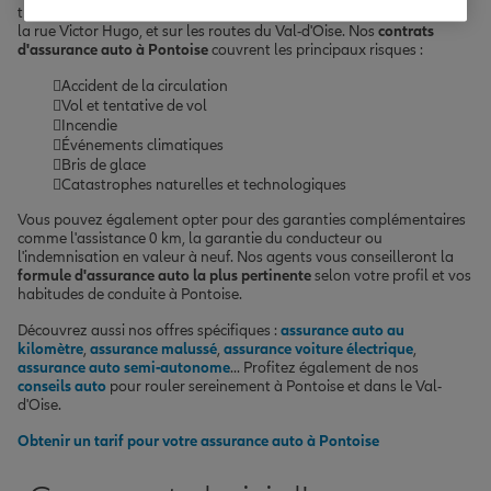
tranquillité dans les rues de la ville comme la rue de l'Hôtel-Dieu ou
la rue Victor Hugo, et sur les routes du Val-d'Oise. Nos
contrats
d'assurance auto à Pontoise
couvrent les principaux risques :
Accident de la circulation
Vol et tentative de vol
Incendie
Événements climatiques
Bris de glace
Catastrophes naturelles et technologiques
Vous pouvez également opter pour des garanties complémentaires
comme l'assistance 0 km, la garantie du conducteur ou
l'indemnisation en valeur à neuf. Nos agents vous conseilleront la
formule d'assurance auto la plus pertinente
selon votre profil et vos
habitudes de conduite à Pontoise.
Découvrez aussi nos offres spécifiques :
assurance auto au
kilomètre
,
assurance malussé
,
assurance voiture électrique
,
assurance auto semi-autonome
... Profitez également de nos
conseils auto
pour rouler sereinement à Pontoise et dans le Val-
d'Oise.
Obtenir un tarif pour votre assurance auto à Pontoise