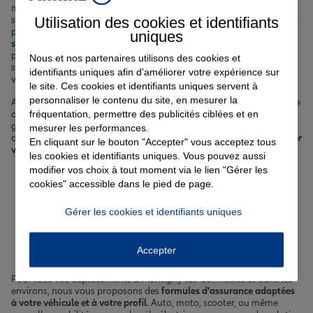
meilleures garanties au meilleur prix. Assurance auto pour circuler
Utilisation des cookies et identifiants
sereinement sur les routes du Val-d'Oise,
assurance habitation
pour
protéger votre appartement ou votre maison,
complémentaire
uniques
santé
pour prendre soin de vous et de votre famille, assurance vie
pour construire votre avenir ou encore
assurance emprunteur
pour
Nous et nos partenaires utilisons des cookies et
sécuriser votre prêt immobilier… Nous étudions vos attentes pour
identifiants uniques afin d'améliorer votre expérience sur
vous apporter la réponse la plus juste.
le site. Ces cookies et identifiants uniques servent à
personnaliser le contenu du site, en mesurer la
Avec plus de 20 000 habitants, Montigny-les-Cormeilles est une ville
fréquentation, permettre des publicités ciblées et en
où il fait bon vivre entre espaces verts, commerces de proximité et
grands axes routiers. C'est aussi une commune où les risques du
mesurer les performances.
quotidien existent, rendant l'
assurance indispensable pour préserver
En cliquant sur le bouton "Accepter" vous acceptez tous
votre sérénité
. Contactez-nous pour en savoir plus sur nos offres !
les cookies et identifiants uniques. Vous pouvez aussi
modifier vos choix à tout moment via le lien "Gérer les
Votre assurance auto, moto
cookies" accessible dans le pied de page.
ou scooter à Montigny-les-
Gérer les cookies et identifiants uniques
Cormeilles
Accepter
Pour tous vos déplacements à Montigny-les-Cormeilles et dans les
environs, nous vous proposons des
formules d'assurance adaptées
à votre véhicule et à votre profil
. Auto, moto, scooter, ou même