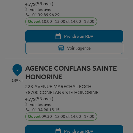
(58 avis)
Note de 4.7 sur 5
4,7
/5
Voir les avis
01 39 89 96 29
Ouvert
10:00 - 13:00 et 14:00 - 18:00
Prendre un RDV
Voir l'agence
AGENCE CONFLANS SAINTE
5
HONORINE
5.89 km
223 AVENUE MARECHAL FOCH
78700 CONFLANS STE HONORINE
(53 avis)
Note de 4.7 sur 5
4,7
/5
Voir les avis
01 34 90 15 15
Ouvert
09:30 - 12:00 et 14:00 - 17:00
Prendre un RDV