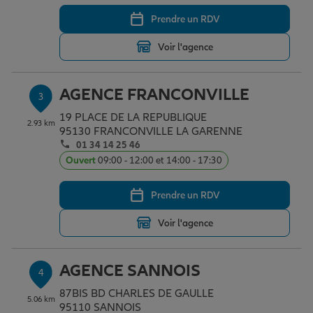
Prendre un RDV
Garantie des accidents de la vie
Voir l'agence
AGENCE FRANCONVILLE
Assurance scolaire
3
19 PLACE DE LA REPUBLIQUE
2.93 km
95130 FRANCONVILLE LA GARENNE
01 34 14 25 46
Protection juridique
Ouvert
09:00 - 12:00 et 14:00 - 17:30
Prendre un RDV
Retraite
Voir l'agence
Tous nos devis d'assurance
AGENCE SANNOIS
4
87BIS BD CHARLES DE GAULLE
5.06 km
95110 SANNOIS