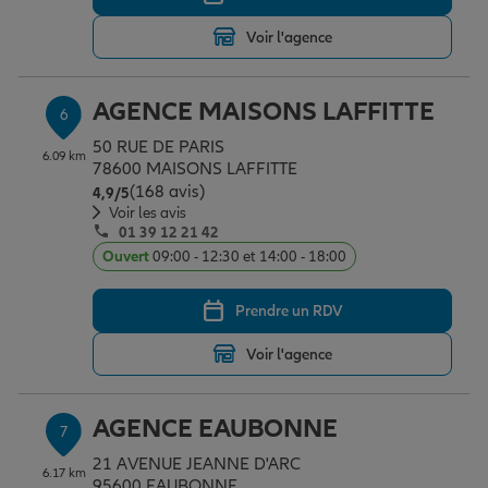
Voir l'agence
AGENCE MAISONS LAFFITTE
6
50 RUE DE PARIS
6.09 km
78600 MAISONS LAFFITTE
(168 avis)
Note de 4.9 sur 5
4,9
/5
Voir les avis
01 39 12 21 42
Ouvert
09:00 - 12:30 et 14:00 - 18:00
Prendre un RDV
Voir l'agence
AGENCE EAUBONNE
7
21 AVENUE JEANNE D'ARC
6.17 km
95600 EAUBONNE