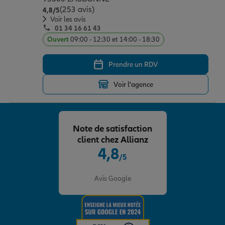
(253 avis)
Note de 4.8 sur 5
4,8
/5
Voir les avis
01 34 16 61 43
Ouvert
09:00 - 12:30 et 14:00 - 18:30
Prendre un RDV
Voir l'agence
Note de satisfaction
client chez Allianz
4,8
/5
Note de 4.8 sur 5
Avis Google