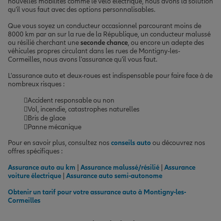
nouvelles mobilités comme le vélo électrique, nous avons la solution
qu'il vous faut avec des options personnalisables.
Que vous soyez un conducteur occasionnel parcourant moins de
8000 km par an sur la rue de la République, un conducteur malussé
ou résilié cherchant une
seconde chance
, ou encore un adepte des
véhicules propres circulant dans les rues de Montigny-les-
Cormeilles, nous avons l'assurance qu'il vous faut.
L'assurance auto et deux-roues est indispensable pour faire face à de
nombreux risques :
Accident responsable ou non
Vol, incendie, catastrophes naturelles
Bris de glace
Panne mécanique
Pour en savoir plus, consultez nos
conseils auto
ou découvrez nos
offres spécifiques :
Assurance auto au km
|
Assurance malussé/résilié
|
Assurance
voiture électrique
|
Assurance auto semi-autonome
Obtenir un tarif pour votre assurance auto à Montigny-les-
Cormeilles