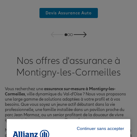
Devis Assurance Auto
Nos offres d'assurance à
Montigny-les-Cormeilles
Vous recherchez une
assurance sur-mesure à Montigny-les-
Cormeilles
, ville dynamique du Val-d'Oise ? Nous vous proposons
une large gamme de solutions adaptées à votre profil et à vos
besoins. Que vous soyez un jeune actif débutant dans la vie
professionnelle, une famille installée dans un pavillon proche du
parc Jean Marmoz, ou un senior profitant de la douceur de vivre
ignymontaine, nous avons ce qu'il vous faut.
Continuer sans accepter
Nos
agents experts en assurance
vous accueillent dans nos agences
de Montigny-les-Cormeilles et des environs pour vous guider vers les