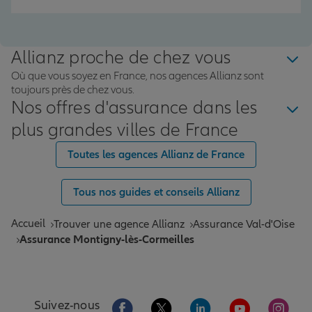
Allianz proche de chez vous
Où que vous soyez en France, nos agences Allianz sont
toujours près de chez vous.
Nos offres d'assurance dans les
plus grandes villes de France
Toutes les agences Allianz de France
Tous nos guides et conseils Allianz
Accueil
Trouver une agence Allianz
Assurance Val-d'Oise
Assurance Montigny-lès-Cormeilles
Aller sur la page Facebook de Allianz
Aller sur la page Twitter de All
Aller sur la page Linke
Aller sur la pa
Aller 
Suivez-nous