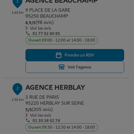
AGENCE BEAUCHAMP
1
Épargne & retraite
Assurance emprunteur
Prévoyance et dépendance
Protection de la famille
9 PLACE DE LA GARE
1.63 km
95250 BEAUCHAMP
(98 avis)
Note de 4.9 sur 5
4,9
/5
Vos projets
Assurance animal de compagnie
Protection juridique
Plan épargne retraite
Voir les avis
01 77 02 80 85
Ouvert
09:00 - 12:00 et 14:00 - 18:00
Conseil assurance
Assurance vie
Partir en vacances
Prendre un RDV
Voir l'agence
Outre-mer
Placements financiers
Déménager
AGENCE HERBLAY
2
Professionnels
Investissements immobiliers
Changer de voiture
Assurance auto
3 RUE DE PARIS
1.92 km
95220 HERBLAY SUR SEINE
(305 avis)
Note de 5 sur 5
5
/5
Allianz en France
Transmission
Départ à la retraite
Assurance habitation
Voir les avis
01 30 38 02 74
Ouvert
09:30 - 12:30 et 14:00 - 18:00
Préparer l’avenir
Le Pack Famille