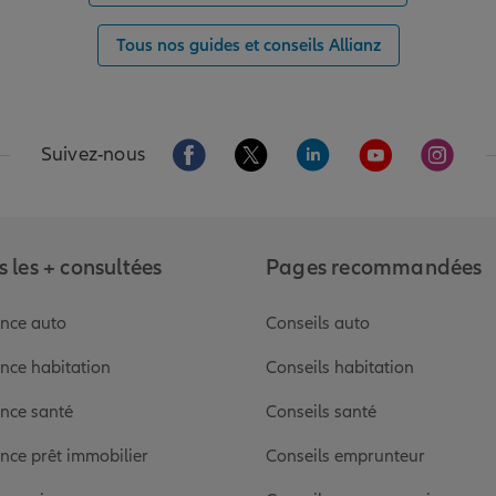
Tous nos guides et conseils Allianz
Aller sur la page Facebook de Allianz
Aller sur la page Twitter de Alli
Aller sur la page Linked
Aller sur la pa
Aller s
Suivez-nous
 les + consultées
Pages recommandées
nce auto
Conseils auto
nce habitation
Conseils habitation
nce santé
Conseils santé
nce prêt immobilier
Conseils emprunteur