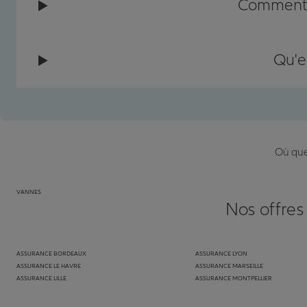
Comment c
Qu'e
Où que 
VANNES
Nos offres
ASSURANCE BORDEAUX
ASSURANCE LYON
ASSURANCE LE HAVRE
ASSURANCE MARSEILLE
ASSURANCE LILLE
ASSURANCE MONTPELLIER