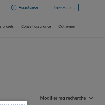
Assistance
Espace client
s projets
Conseil assurance
Outre-mer
z à proximité de
Modifier ma recherche