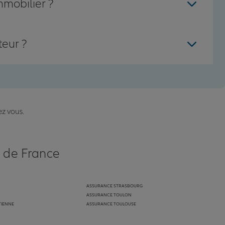
mmobilier ?
teur ?
ez vous.
s de France
ASSURANCE STRASBOURG
ASSURANCE TOULON
TIENNE
ASSURANCE TOULOUSE