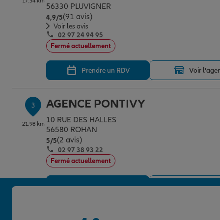
17.34 km
56330 PLUVIGNER
(91 avis)
Note de 4.9 sur 5
4,9
/5
Voir les avis
02 97 24 94 95
Fermé actuellement
Prendre un RDV
Voir l'age
AGENCE PONTIVY
3
10 RUE DES HALLES
21.98 km
56580 ROHAN
(2 avis)
Note de 5 sur 5
5
/5
02 97 38 93 22
Fermé actuellement
Prendre un RDV
Voir l'age
AGENCE PONTIVY