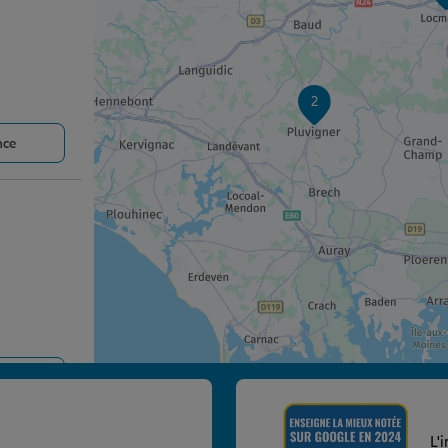
2
nce
nce
L'