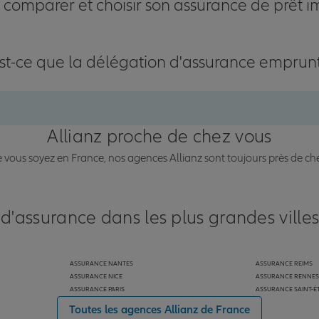
omparer et choisir son assurance de prêt i
st-ce que la délégation d'assurance emprun
Allianz proche de chez vous
vous soyez en France, nos agences Allianz sont toujours près de ch
 d'assurance dans les plus grandes ville
ASSURANCE NANTES
ASSURANCE REIMS
ASSURANCE NICE
ASSURANCE RENNES
ASSURANCE PARIS
ASSURANCE SAINT-É
Toutes les agences Allianz de France