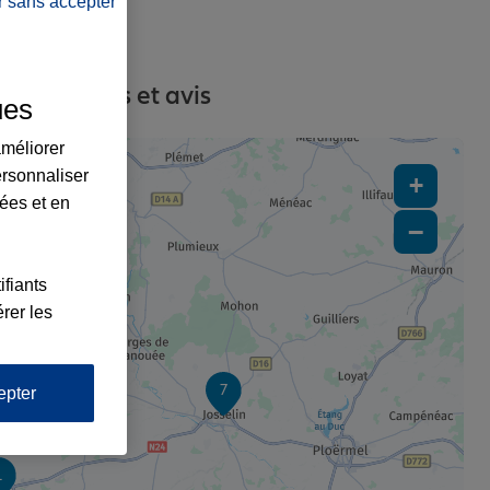
r sans accepter
s, contacts et avis
ues
améliorer
ersonnaliser
+
lées et en
−
3
ifiants
rer les
7
epter
1