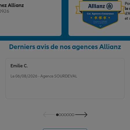
Po
hez Allianz
la
20926
d’
et
nce
Derniers avis de nos agences Allianz
Emilie C.
Note de 5 sur 5
Le 06/08/2026 - Agence SOURDEVAL
nce