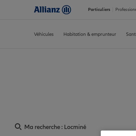
Particuliers
Profession
Véhicules
Habitation & emprunteur
Sant
Accueil
Trouver une agence Allianz
Assurance Morbihan
Ass
Assurance Locmi
Ma recherche :
Locminé