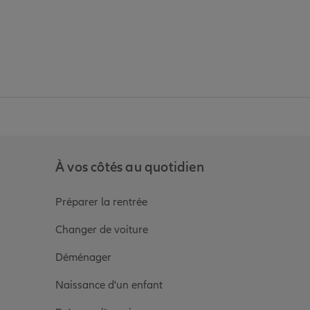
anz
in de Allianz
ge Youtube de Allianz
ur la page Instagram de Allianz
À vos côtés au quotidien
Préparer la rentrée
Changer de voiture
Déménager
Naissance d'un enfant