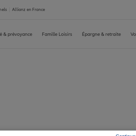
nels
Allianz en France
é & prévoyance
Famille Loisirs
Épargne & retraite
Vo
urance Locminé
né : 7 agences Allian
Locminé