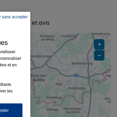
r sans accepter
, contacts et avis
ues
+
améliorer
−
ersonnaliser
lées et en
x2
ifiants
rer les
epter