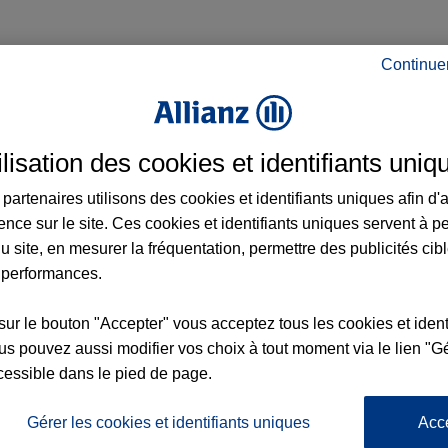
Continue
urance à Longwy et aux alentours : adresses
ilisation des cookies et identifiants uniq
partenaires utilisons des cookies et identifiants uniques afin d'
x2
ence sur le site. Ces cookies et identifiants uniques servent à p
u site, en mesurer la fréquentation, permettre des publicités cib
 performances.
nce
sur le bouton "Accepter" vous acceptez tous les cookies et ident
s pouvez aussi modifier vos choix à tout moment via le lien "Gé
cessible dans le pied de page.
Gérer les cookies et identifiants uniques
Acc