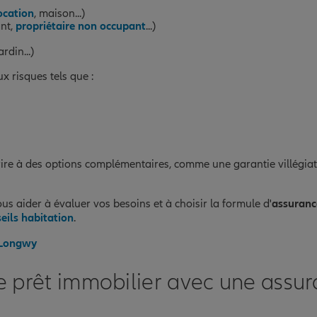
ocation
, maison...)
ant,
propriétaire non occupant
...)
rdin...)
x risques tels que :
rire à des options complémentaires, comme une garantie villégiat
s aider à évaluer vos besoins et à choisir la formule d'
assuranc
eils habitation
.
à Longwy
re prêt immobilier avec une assu