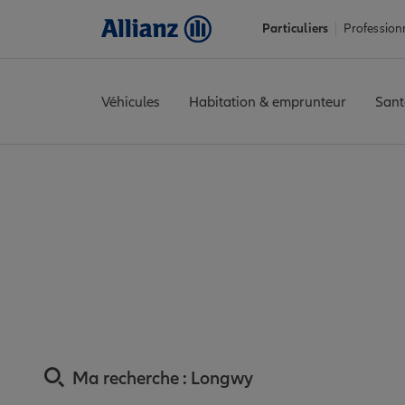
Particuliers
Profession
Véhicules
Habitation & emprunteur
Sant
Accueil
Trouver une agence Allianz
Assurance Meurthe-et-Mo
Assurance Longw
Ma recherche :
Longwy