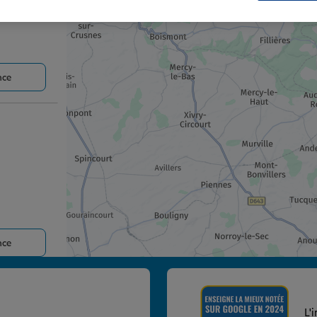
nce
nce
L'