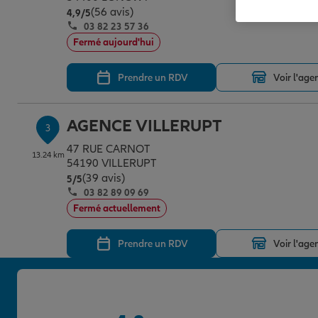
(56 avis)
Note de 4.9 sur 5
4,9
/5
03 82 23 57 36
Fermé aujourd'hui
Prendre un RDV
Voir l'age
AGENCE VILLERUPT
3
47 RUE CARNOT
13.24 km
54190 VILLERUPT
(39 avis)
Note de 5 sur 5
5
/5
03 82 89 09 69
Fermé actuellement
Prendre un RDV
Voir l'age
AGENCE AUDUN LE TICHE
4
165 RUE DE LA FONDERIE