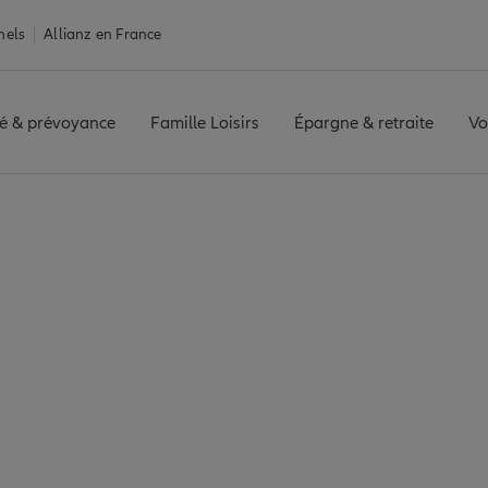
nels
Allianz en France
é & prévoyance
Famille Loisirs
Épargne & retraite
Vo
selle
Assurance Longwy
y : 6 agences Allian
Longwy