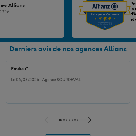
Po
hez Allianz
la
20926
d’
et
nce
Derniers avis de nos agences Allianz
Emilie C.
Note de 5 sur 5
Le 06/08/2026 - Agence SOURDEVAL
nce