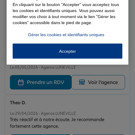
Note de 5 sur 5
En cliquant sur le bouton "Accepter" vous acceptez tous
Le 06/05/2026 - Agence LUNEVILLE
les cookies et identifiants uniques. Vous pouvez aussi
Toujours réactifs et toujours très pros, bravo à toute
modifier vos choix à tout moment via le lien "Gérer les
l’équipe
cookies" accessible dans le pied de page.
Gérer les cookies et identifiants uniques
Prendre un RDV
Voir l'agence
Accepter
Melvyn N.
Note de 5 sur 5
Le 05/05/2026 - Agence LUNEVILLE
Prendre un RDV
Voir l'agence
Theo D.
Note de 5 sur 5
Le 29/04/2026 - Agence LUNEVILLE
Très réactif et à notre écoute. Je recommande
fortement cette agence.