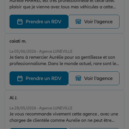
Aurélie HARREL est très professionnelle et cette avec
plaisir que je vienne avec tous mes véhicules a cette
agence.
Prendre un RDV
Voir l'agence
caiati m.
Note de 5 sur 5
Le 05/06/2026 - Agence LUNEVILLE
Je tiens à remercier Aurélie pour sa gentillesse et son
professionnalisme. Dans le monde actuel, rare sont les
personnes aussi disponibles et à l'écoute. Je
recommande cette assurance.
Prendre un RDV
Voir l'agence
Al J.
Note de 5 sur 5
Le 28/05/2026 - Agence LUNEVILLE
Je vous recommande vivement cette agence , avec une
chargee de clientèle comme Aurelie on ne peut être
que satisfait . MR EPIK Erol Cordialement