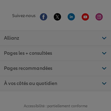
Aller sur la page Facebook de Allianz
Aller sur la page Twitter de All
Aller sur la page Linke
Aller sur la pa
Aller 
Suivez-nous
Allianz
Pages les + consultées
Pages recommandées
À vos côtés au quotidien
Accessibilité : partiellement conforme