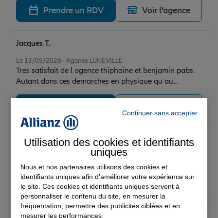
Prendre un RDV
Voir l'agence
Jacques T.
Note de 5 sur 5
Le 13/05/2026 - Agence LUNEVILLE
Tres satisfait de l agence thiphaine et benjamin pabs.
Autant dans ces demarches en physique qu au
téléphone. Tres agréable et courtois. Efficace je
recommande vivement
Prendre un RDV
Voir l'agence
Continuer sans accepter
Jimmy D.
Utilisation des cookies et identifiants
Note de 5 sur 5
uniques
Le 12/05/2026 - Agence LUNEVILLE
Nous et nos partenaires utilisons des cookies et
identifiants uniques afin d'améliorer votre expérience sur
Prendre un RDV
Voir l'agence
le site. Ces cookies et identifiants uniques servent à
personnaliser le contenu du site, en mesurer la
fréquentation, permettre des publicités ciblées et en
philippe F.
mesurer les performances.