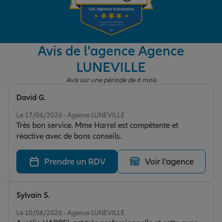
Garantie des accidents de la vie
Avis de l'agence Agence
LUNEVILLE
Assurance scolaire
Avis sur une période de 6 mois
David G.
Protection juridique
Note de 5 sur 5
Le 17/06/2026 - Agence LUNEVILLE
Très bon service. Mme Harrel est compétente et
réactive avec de bons conseils.
Retraite
Prendre un RDV
Voir l'agence
Tous nos devis d'assurance
Sylvain S.
Note de 5 sur 5
Le 10/06/2026 - Agence LUNEVILLE