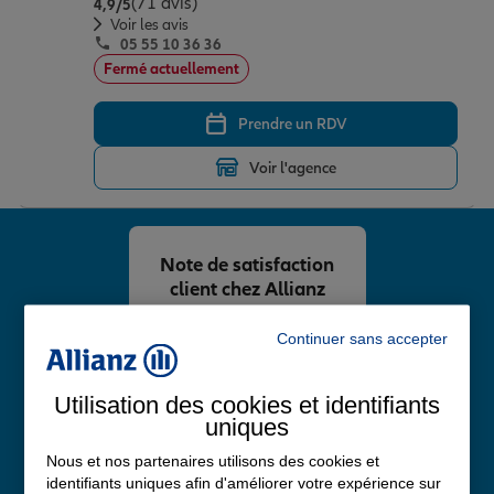
(71 avis)
Note de 4.9 sur 5
4,9
/5
Voir les avis
05 55 10 36 36
Fermé actuellement
Prendre un RDV
Voir l'agence
Note de satisfaction
client chez Allianz
4,8
/5
Continuer sans accepter
Note de 4.8 sur 5
Avis Google
Utilisation des cookies et identifiants
uniques
Nous et nos partenaires utilisons des cookies et
identifiants uniques afin d'améliorer votre expérience sur