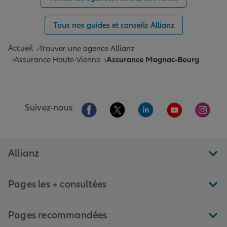
Tous nos guides et conseils Allianz
Accueil
Trouver une agence Allianz
Assurance Haute-Vienne
Assurance Magnac-Bourg
Aller sur la page Facebook de Allianz
Aller sur la page Twitter de All
Aller sur la page Linke
Aller sur la pa
Aller 
Suivez-nous
Allianz
Pages les + consultées
Pages recommandées