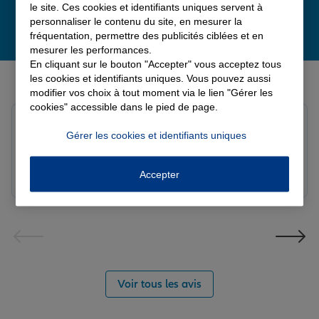
le site. Ces cookies et identifiants uniques servent à
personnaliser le contenu du site, en mesurer la
fréquentation, permettre des publicités ciblées et en
mesurer les performances.
En cliquant sur le bouton "Accepter" vous acceptez tous
Derniers avis de nos agences Allianz
les cookies et identifiants uniques. Vous pouvez aussi
modifier vos choix à tout moment via le lien "Gérer les
cookies" accessible dans le pied de page.
louna p.
Gérer les cookies et identifiants uniques
Note de 5 sur 5
Le 06/08/2026 - Agence SOURDEVAL
Accepter
Voir tous les avis