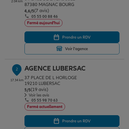
2.04 km
Épargne & retraite
Assurance emprunteur
Prévoyance et dépendance
Protection de la famille
87380 MAGNAC BOURG
(7 avis)
Note de 4.6 sur 5
4,6
/5
05 55 00 88 46
Fermé aujourd'hui
Vos projets
Assurance animal de compagnie
Protection juridique
Plan épargne retraite
Prendre un RDV
Conseil assurance
Assurance vie
Partir en vacances
Voir l'agence
Outre-mer
Placements financiers
Déménager
AGENCE LUBERSAC
2
37 PLACE DE L HORLOGE
17.34 km
19210 LUBERSAC
Professionnels
Investissements immobiliers
Changer de voiture
Assurance auto
(19 avis)
Note de 5 sur 5
5
/5
Voir les avis
05 55 98 70 63
Allianz en France
Transmission
Départ à la retraite
Assurance habitation
Fermé actuellement
Prendre un RDV
Préparer l’avenir
Le Pack Famille