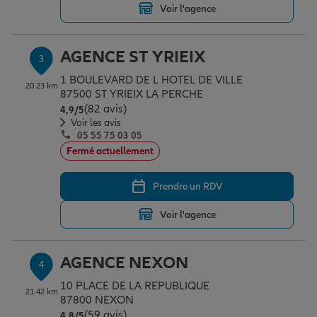
Voir l'agence
Garantie des accidents de la vie
AGENCE ST YRIEIX
3
1 BOULEVARD DE L HOTEL DE VILLE
20.23 km
87500 ST YRIEIX LA PERCHE
Assurance scolaire
(82 avis)
Note de 4.9 sur 5
4,9
/5
Voir les avis
05 55 75 03 05
Protection juridique
Fermé actuellement
Prendre un RDV
Retraite
Voir l'agence
Tous nos devis d'assurance
AGENCE NEXON
4
10 PLACE DE LA REPUBLIQUE
21.42 km
87800 NEXON
(59 avis)
Note de 4.8 sur 5
4,8
/5