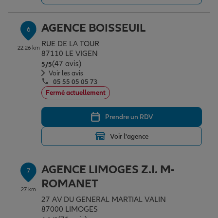
AGENCE BOISSEUIL
6
RUE DE LA TOUR
22.26 km
87110 LE VIGEN
(47 avis)
Note de 5 sur 5
5
/5
Voir les avis
05 55 05 05 73
Fermé actuellement
Prendre un RDV
Voir l'agence
AGENCE LIMOGES Z.I. M-
7
ROMANET
27 km
27 AV DU GENERAL MARTIAL VALIN
87000 LIMOGES