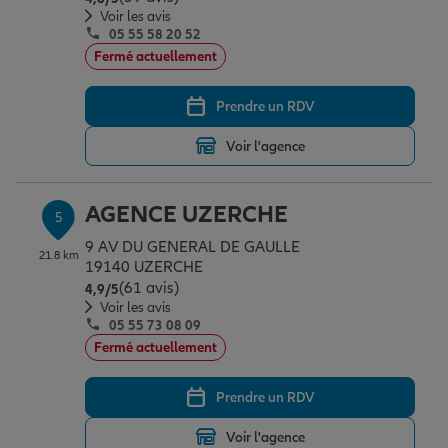
Voir les avis
05 55 58 20 52
Fermé actuellement
Prendre un RDV
Voir l'agence
AGENCE UZERCHE
5
9 AV DU GENERAL DE GAULLE
21.8 km
19140 UZERCHE
(61 avis)
Note de 4.9 sur 5
4,9
/5
Voir les avis
05 55 73 08 09
Fermé actuellement
Prendre un RDV
Voir l'agence