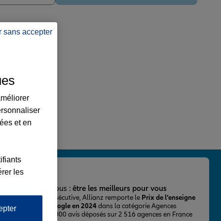
r sans accepter
ues
améliorer
ersonnaliser
lées et en
ifiants
rer les
important pour nous :
être les meilleurs pour vous
ur la 2ème fois consécutive, Allianz remporte le
Prix de l’enseigne
 mieux notée sur Google en 2024
dans la catégorie Agences
epter
Assurance, avec 43 000 avis déposés sur 2 516 agences en France