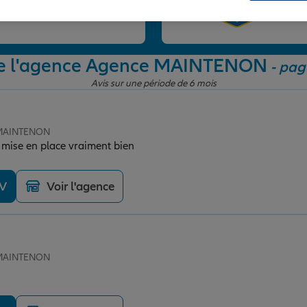
et
de l'agence Agence MAINTENON
- pag
Avis sur une période de 6 mois
e MAINTENON
t, mise en place vraiment bien
DV
Voir l'agence
e MAINTENON