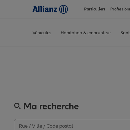
Particuliers
Profession
Véhicules
Habitation & emprunteur
Sant
Accueil
Trouver une agence Allianz
Eure-et-Loir
Maintenon
M
Découvrez 
Ma recherche