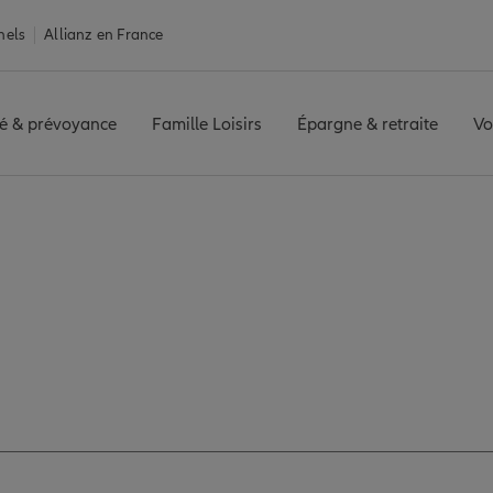
nels
Allianz en France
é & prévoyance
Famille Loisirs
Épargne & retraite
Vo
AINTENON
Avis agence MAINTENON
les avis de l'agenc