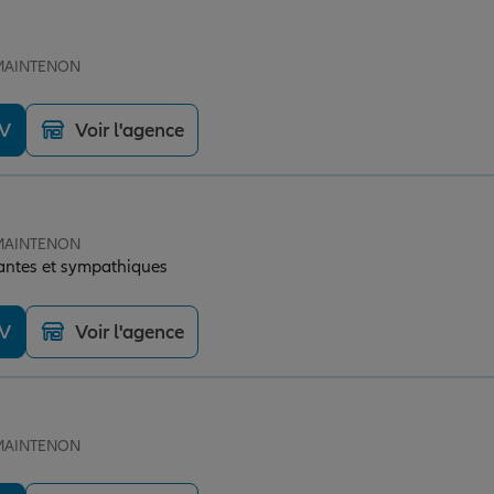
e MAINTENON
DV
Voir l'agence
e MAINTENON
lantes et sympathiques
DV
Voir l'agence
e MAINTENON