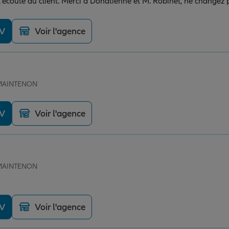
'écoute du client. Merci à Donatienne et M. Robinet, ne changez 
DV
Voir l'agence
e MAINTENON
DV
Voir l'agence
e MAINTENON
DV
Voir l'agence