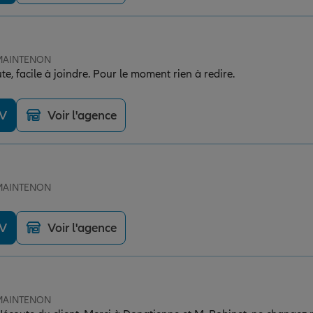
e MAINTENON
e, facile à joindre. Pour le moment rien à redire.
DV
Voir l'agence
e MAINTENON
DV
Voir l'agence
e MAINTENON