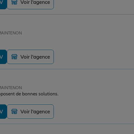
DV
Voir l'agence
e MAINTENON
DV
Voir l'agence
e MAINTENON
roposent de bonnes solutions.
DV
Voir l'agence