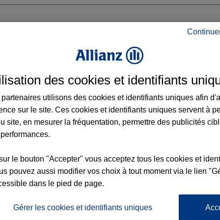
Continue
TENON
ilisation des cookies et identifiants uniq
ARLEVILLE
partenaires utilisons des cookies et identifiants uniques afin d'
ence sur le site. Ces cookies et identifiants uniques servent à p
u site, en mesurer la fréquentation, permettre des publicités cib
 performances.
Voir l'agence
sur le bouton "Accepter" vous acceptez tous les cookies et ident
s pouvez aussi modifier vos choix à tout moment via le lien "Gé
cessible dans le pied de page.
L'
Po
 Agence MAINTENON
la
Gérer les cookies et identifiants uniques
Acc
106
d’