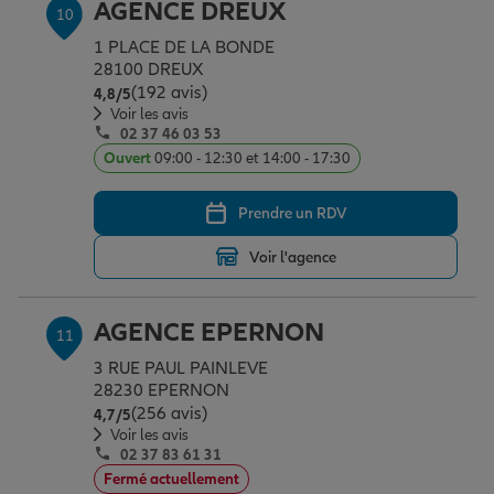
AGENCE DREUX
10
1 PLACE DE LA BONDE
28100 DREUX
(192 avis)
Note de 4.8 sur 5
4,8
/5
Voir les avis
02 37 46 03 53
Ouvert
09:00 - 12:30 et 14:00 - 17:30
Prendre un RDV
Voir l'agence
AGENCE EPERNON
11
3 RUE PAUL PAINLEVE
28230 EPERNON
(256 avis)
Note de 4.7 sur 5
4,7
/5
Voir les avis
02 37 83 61 31
Fermé actuellement