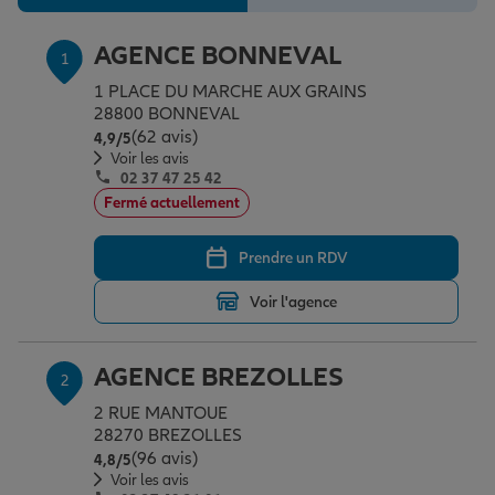
Épargne & retraite
Assurance emprunteur
Prévoyance et dépendance
Protection de la famille
AGENCE BONNEVAL
1
1 PLACE DU MARCHE AUX GRAINS
Vos projets
Assurance animal de compagnie
Protection juridique
Plan épargne retraite
28800 BONNEVAL
(62 avis)
Note de 4.9 sur 5
4,9
/5
Voir les avis
Conseil assurance
Assurance vie
Partir en vacances
02 37 47 25 42
Fermé actuellement
Outre-mer
Placements financiers
Déménager
Prendre un RDV
Voir l'agence
Professionnels
Investissements immobiliers
Changer de voiture
Assurance auto
AGENCE BREZOLLES
2
Allianz en France
Transmission
Départ à la retraite
Assurance habitation
2 RUE MANTOUE
28270 BREZOLLES
(96 avis)
Note de 4.8 sur 5
4,8
/5
Voir les avis
Préparer l’avenir
Le Pack Famille