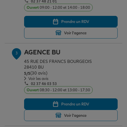
02 37 48 21 01
Ouvert
09:00 - 12:00 et 14:00 - 18:00
Garantie des accidents de la vie
Prendre un RDV
Voir l'agence
Assurance scolaire
AGENCE BU
3
Protection juridique
45 RUE DES FRANCS BOURGEOIS
28410 BU
(30 avis)
Note de 5 sur 5
5
/5
Voir les avis
Retraite
02 37 46 03 53
Ouvert
08:30 - 12:00 et 13:00 - 17:30
Tous nos devis d'assurance
Prendre un RDV
Voir l'agence