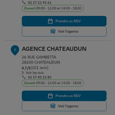
02 37 21 93 61
Ouvert
09:00 - 12:00 et 14:00 - 18:00
Prendre un RDV
Voir l'agence
AGENCE CHATEAUDUN
6
26 RUE GAMBETTA
28200 CHATEAUDUN
(101 avis)
Note de 4.7 sur 5
4,7
/5
Voir les avis
02 37 45 23 85
Ouvert
09:00 - 12:00 et 14:00 - 18:00
Prendre un RDV
Voir l'agence