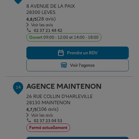
8 AVENUE DE LA PAIX
28300 LEVES
(28 avis)
Note de 4.8 sur 5
4,8
/5
Voir les avis
02 37 21 44 42
Ouvert
09:00 - 12:00 et 14:00 - 18:00
Prendre un RDV
Voir l'agence
AGENCE MAINTENON
14
26 RUE COLLIN D'HARLEVILLE
28130 MAINTENON
(106 avis)
Note de 4.7 sur 5
4,7
/5
Voir les avis
02 37 23 04 53
Fermé actuellement