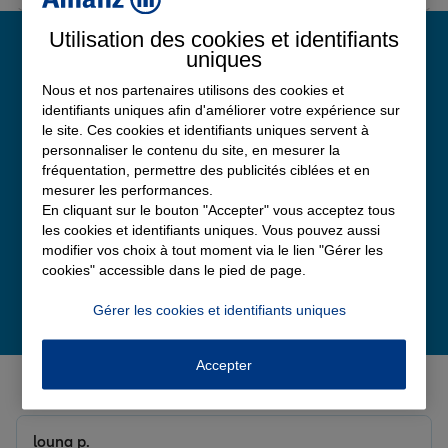
Utilisation des cookies et identifiants
uniques
Note de satisfaction
client chez Allianz
Nous et nos partenaires utilisons des cookies et
4,8
identifiants uniques afin d'améliorer votre expérience sur
/5
le site. Ces cookies et identifiants uniques servent à
Note de 4.8 sur 5
personnaliser le contenu du site, en mesurer la
Avis Google
fréquentation, permettre des publicités ciblées et en
mesurer les performances.
En cliquant sur le bouton "Accepter" vous acceptez tous
les cookies et identifiants uniques. Vous pouvez aussi
modifier vos choix à tout moment via le lien "Gérer les
cookies" accessible dans le pied de page.
Gérer les cookies et identifiants uniques
Accepter
Derniers avis de nos agences Allianz
louna p.