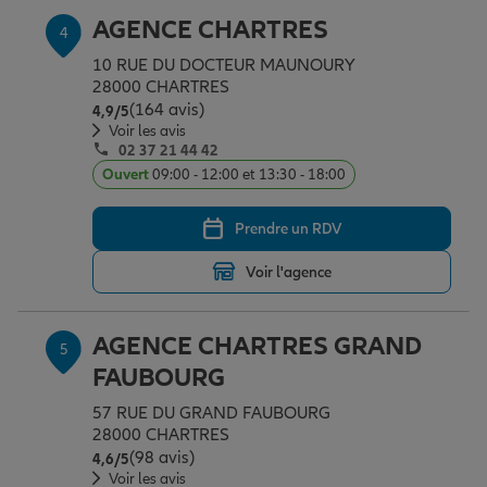
AGENCE CHARTRES
4
10 RUE DU DOCTEUR MAUNOURY
28000 CHARTRES
(164 avis)
Note de 4.9 sur 5
4,9
/5
Voir les avis
02 37 21 44 42
Ouvert
09:00 - 12:00 et 13:30 - 18:00
Prendre un RDV
Voir l'agence
AGENCE CHARTRES GRAND
5
FAUBOURG
57 RUE DU GRAND FAUBOURG
28000 CHARTRES
(98 avis)
Note de 4.6 sur 5
4,6
/5
Voir les avis