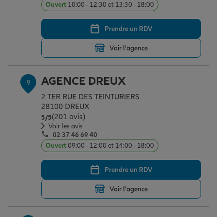
Ouvert
10:00 - 12:30 et 13:30 - 18:00
Prendre un RDV
Voir l'agence
AGENCE DREUX
9
2 TER RUE DES TEINTURIERS
28100 DREUX
(201 avis)
Note de 5 sur 5
5
/5
Voir les avis
02 37 46 69 40
Ouvert
09:00 - 12:00 et 14:00 - 18:00
Prendre un RDV
Voir l'agence