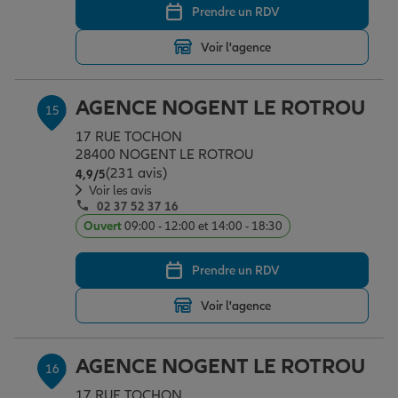
Prendre un RDV
Voir l'agence
AGENCE NOGENT LE ROTROU
15
17 RUE TOCHON
28400 NOGENT LE ROTROU
(231 avis)
Note de 4.9 sur 5
4,9
/5
Voir les avis
02 37 52 37 16
Ouvert
09:00 - 12:00 et 14:00 - 18:30
Prendre un RDV
Voir l'agence
AGENCE NOGENT LE ROTROU
16
17 RUE TOCHON