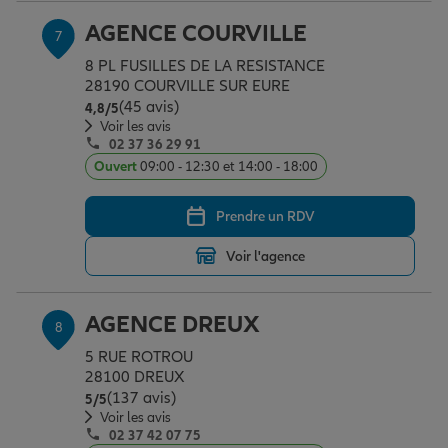
AGENCE COURVILLE
7
8 PL FUSILLES DE LA RESISTANCE
28190 COURVILLE SUR EURE
(45 avis)
Note de 4.8 sur 5
4,8
/5
Voir les avis
02 37 36 29 91
Ouvert
09:00 - 12:30 et 14:00 - 18:00
Prendre un RDV
Voir l'agence
AGENCE DREUX
8
5 RUE ROTROU
28100 DREUX
(137 avis)
Note de 5 sur 5
5
/5
Voir les avis
02 37 42 07 75