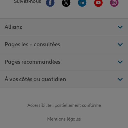
Aller sur la page Facebook de Allianz
Aller sur la page Twitter de All
Aller sur la page Linke
Aller sur la pa
Aller 
Suivez-nous
Allianz
Pages les + consultées
Pages recommandées
À vos côtés au quotidien
Accessibilité : partiellement conforme
Mentions légales