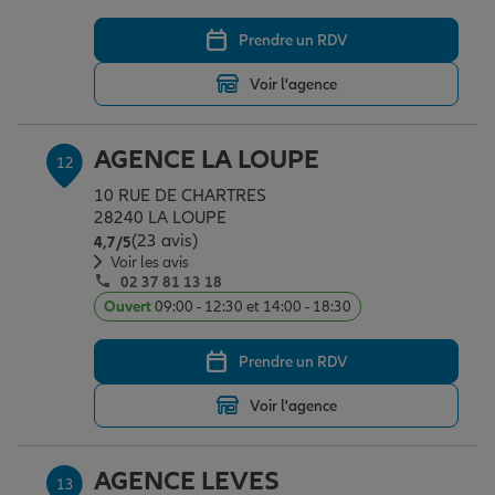
Prendre un RDV
Voir l'agence
AGENCE LA LOUPE
12
10 RUE DE CHARTRES
28240 LA LOUPE
(23 avis)
Note de 4.7 sur 5
4,7
/5
Voir les avis
02 37 81 13 18
Ouvert
09:00 - 12:30 et 14:00 - 18:30
Prendre un RDV
Voir l'agence
AGENCE LEVES
13