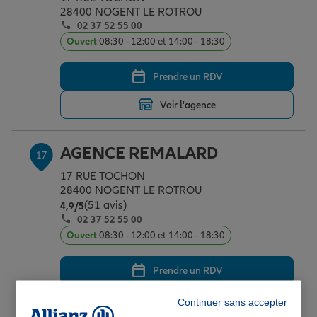
28400 NOGENT LE ROTROU
02 37 52 55 00
Ouvert
08:30 - 12:00 et 14:00 - 18:30
Prendre un RDV
Voir l'agence
AGENCE REMALARD
17
17 RUE TOCHON
28400 NOGENT LE ROTROU
(51 avis)
Note de 4.9 sur 5
4,9
/5
02 37 52 55 00
Ouvert
08:30 - 12:00 et 14:00 - 18:30
Prendre un RDV
Voir l'agence
Continuer sans accepter