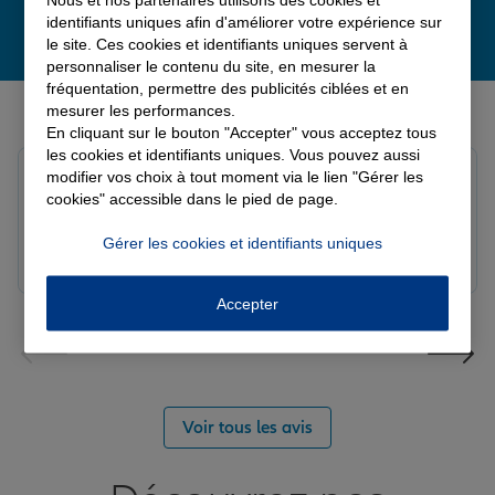
identifiants uniques afin d'améliorer votre expérience sur
le site. Ces cookies et identifiants uniques servent à
personnaliser le contenu du site, en mesurer la
fréquentation, permettre des publicités ciblées et en
Derniers avis de nos agences Allianz
mesurer les performances.
En cliquant sur le bouton "Accepter" vous acceptez tous
les cookies et identifiants uniques. Vous pouvez aussi
Yayaya M.
modifier vos choix à tout moment via le lien "Gérer les
Note de 5 sur 5
cookies" accessible dans le pied de page.
Le 07/08/2026 - Agence NANTERRE
Merci à Madi pour son écoute et ces conseils précieux.
Gérer les cookies et identifiants uniques
Réactif et efficace le service impeccable
Accepter
Voir tous les avis