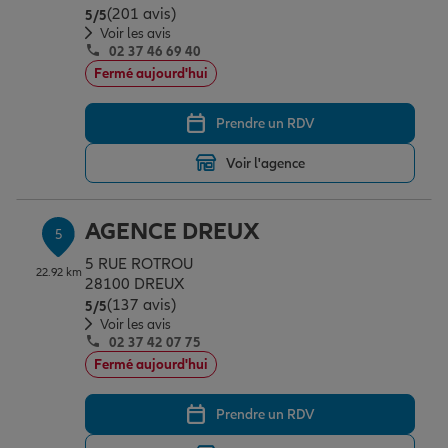
(201 avis)
Note de 5 sur 5
5
/5
Voir les avis
02 37 46 69 40
Fermé aujourd'hui
Prendre un RDV
Voir l'agence
AGENCE DREUX
5
5 RUE ROTROU
22.92 km
28100 DREUX
(137 avis)
Note de 5 sur 5
5
/5
Voir les avis
02 37 42 07 75
Fermé aujourd'hui
Prendre un RDV