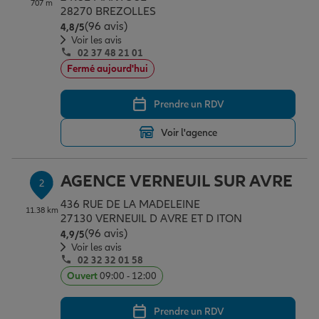
707 m
Épargne & retraite
Assurance emprunteur
Prévoyance et dépendance
Protection de la famille
28270 BREZOLLES
(96 avis)
Note de 4.8 sur 5
4,8
/5
Voir les avis
02 37 48 21 01
Vos projets
Assurance animal de compagnie
Protection juridique
Plan épargne retraite
Fermé aujourd'hui
Prendre un RDV
Conseil assurance
Assurance vie
Partir en vacances
Voir l'agence
Outre-mer
Placements financiers
Déménager
AGENCE VERNEUIL SUR AVRE
2
436 RUE DE LA MADELEINE
11.38 km
Professionnels
Investissements immobiliers
Changer de voiture
Assurance auto
27130 VERNEUIL D AVRE ET D ITON
(96 avis)
Note de 4.9 sur 5
4,9
/5
Voir les avis
02 32 32 01 58
Allianz en France
Transmission
Départ à la retraite
Assurance habitation
Ouvert
09:00 - 12:00
Prendre un RDV
Préparer l’avenir
Le Pack Famille