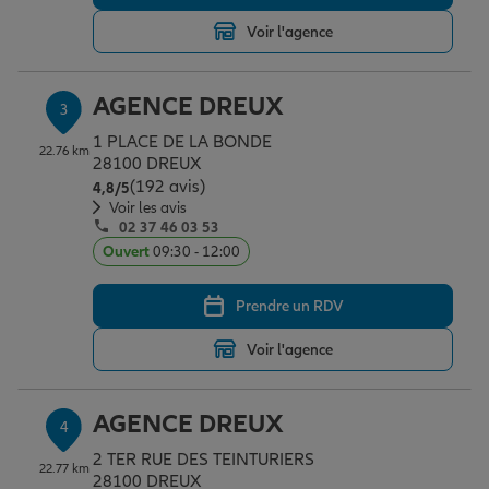
Voir l'agence
Garantie des accidents de la vie
AGENCE DREUX
3
1 PLACE DE LA BONDE
Assurance scolaire
22.76 km
28100 DREUX
(192 avis)
Note de 4.8 sur 5
4,8
/5
Voir les avis
02 37 46 03 53
Protection juridique
Ouvert
09:30 - 12:00
Prendre un RDV
Retraite
Voir l'agence
Tous nos devis d'assurance
AGENCE DREUX
4
2 TER RUE DES TEINTURIERS
22.77 km
28100 DREUX