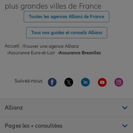
plus grandes villes de France
Toutes les agences Allianz de France
Tous nos guides et conseils Allianz
Accueil
Trouver une agence Allianz
Assurance Eure-et-Loir
Assurance Brezolles
Aller sur la page Facebook de Allianz
Aller sur la page Twitter de All
Aller sur la page Linke
Aller sur la pa
Aller 
Suivez-nous
Allianz
Pages les + consultées