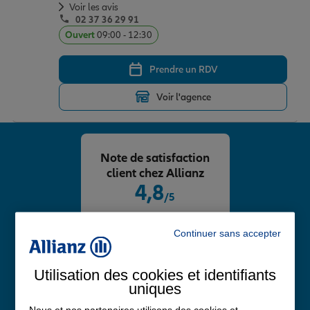
Voir les avis
02 37 36 29 91
Ouvert
09:00 - 12:30
Prendre un RDV
Voir l'agence
Note de satisfaction
client chez Allianz
4,8
/5
Note de 4.8 sur 5
Avis Google
Continuer sans accepter
Utilisation des cookies et identifiants
uniques
Nous et nos partenaires utilisons des cookies et