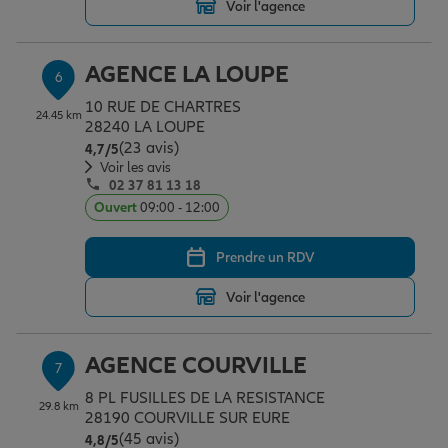
Voir l'agence
AGENCE LA LOUPE
6
10 RUE DE CHARTRES
24.45 km
28240 LA LOUPE
(23 avis)
Note de 4.7 sur 5
4,7
/5
Voir les avis
02 37 81 13 18
Ouvert
09:00 - 12:00
Prendre un RDV
Voir l'agence
AGENCE COURVILLE
7
8 PL FUSILLES DE LA RESISTANCE
29.8 km
28190 COURVILLE SUR EURE
(45 avis)
Note de 4.8 sur 5
4,8
/5