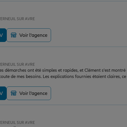
 VERNEUIL SUR AVRE
DV
Voir l'agence
 VERNEUIL SUR AVRE
. Les démarches ont été simples et rapides, et Clément s'est montré
écoute de mes besoins. Les explications fournies étaient claires, c
 adaptée en toute confiance. Je recommande vivement leurs servi
ompagnement.
DV
Voir l'agence
 VERNEUIL SUR AVRE