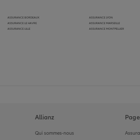
ASSURANCE BORDEAUX
ASSURANCE LYON
ASSURANCE LE HAVRE
ASSURANCE MARSEILLE
ASSURANCE LILLE
ASSURANCE MONTPELLIER
Allianz
Pages
Qui sommes-nous
Assura