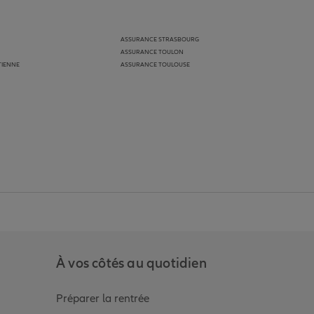
ASSURANCE STRASBOURG
ASSURANCE TOULON
TIENNE
ASSURANCE TOULOUSE
anz
in de Allianz
ge Youtube de Allianz
ur la page Instagram de Allianz
À vos côtés au quotidien
Préparer la rentrée