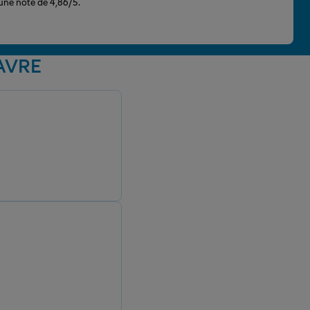
 une note de 4,86/5.
 AVRE