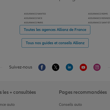
ASSURANCE NANTES
ASSURANCE REIMS
ASSURANCE NICE
ASSURANCE RENNES
ASSURANCE PARIS
ASSURANCE SAINT-É
Toutes les agences Allianz de France
Tous nos guides et conseils Allianz
Aller sur la page Facebook de Allianz
Aller sur la page Twitter de Alli
Aller sur la page Linked
Aller sur la pa
Aller s
Suivez-nous
 les + consultées
Pages recommandées
nce auto
Conseils auto