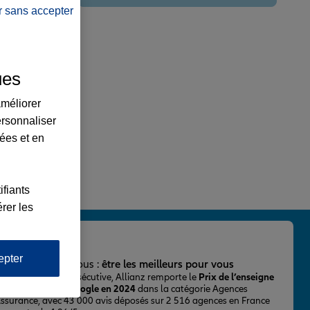
r sans accepter
ues
améliorer
ersonnaliser
lées et en
ifiants
rer les
epter
important pour nous :
être les meilleurs pour vous
ur la 2ème fois consécutive, Allianz remporte le
Prix de l’enseigne
 mieux notée sur Google en 2024
dans la catégorie Agences
Assurance, avec 43 000 avis déposés sur 2 516 agences en France