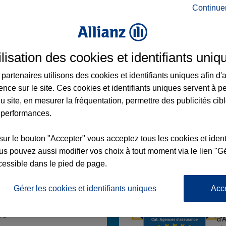
Continue
ilisation des cookies et identifiants uniq
UIL SUR AVRE
partenaires utilisons des cookies et identifiants uniques afin d'
DELEINE
ence sur le site. Ces cookies et identifiants uniques servent à p
AVRE ET D ITON
u site, en mesurer la fréquentation, permettre des publicités cib
 performances.
sur le bouton "Accepter" vous acceptez tous les cookies et ident
Voir l'agence
s pouvez aussi modifier vos choix à tout moment via le lien "Gé
cessible dans le pied de page.
Gérer les cookies et identifiants uniques
Acc
L'
Po
nce VERNEUIL SUR AVRE
la
96
d’