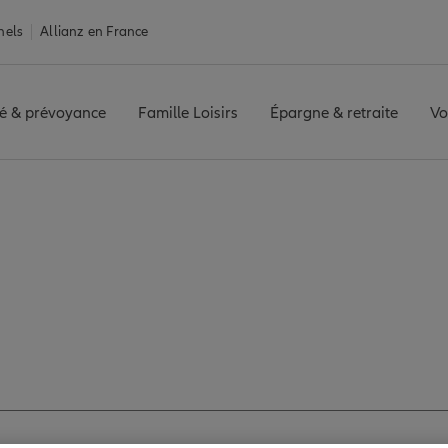
nels
Allianz en France
é & prévoyance
Famille Loisirs
Épargne & retraite
Vo
Iton
VERNEUIL SUR AVRE
Avis agence VERNEUIL SUR AVRE
avis de l'agence VE