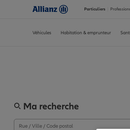
Particuliers
Profession
Véhicules
Habitation & emprunteur
Sant
Accueil
Trouver une agence Allianz
Eure
Verneuil d'Avre et d'
Découvrez les 
Ma recherche