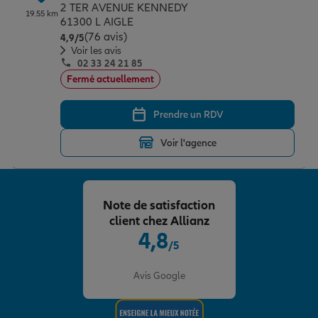
2 TER AVENUE KENNEDY
19.55 km
61300 L AIGLE
(76 avis)
Note de 4.9 sur 5
4,9
/5
Voir les avis
02 33 24 21 85
Fermé actuellement
Prendre un RDV
Voir l'agence
Note de satisfaction
client chez Allianz
4,8
/5
Note de 4.8 sur 5
Avis Google