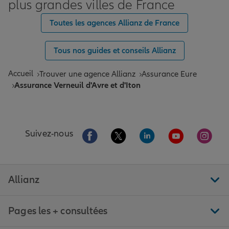
plus grandes villes de France
Toutes les agences Allianz de France
Tous nos guides et conseils Allianz
Accueil
Trouver une agence Allianz
Assurance Eure
Assurance Verneuil d'Avre et d'Iton
Aller sur la page Facebook de Allianz
Aller sur la page Twitter de All
Aller sur la page Linke
Aller sur la pa
Aller 
Suivez-nous
Allianz
Pages les + consultées