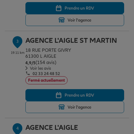
Prendre un RDV
Garantie des accidents de la vie
Voir l'agence
AGENCE L'AIGLE ST MARTIN
Assurance scolaire
3
18 RUE PORTE GIVRY
19.11 km
61300 L AIGLE
(154 avis)
Note de 4.9 sur 5
Protection juridique
4,9
/5
Voir les avis
02 33 24 48 52
Fermé actuellement
Retraite
Prendre un RDV
Tous nos devis d'assurance
Voir l'agence
AGENCE L'AIGLE
4