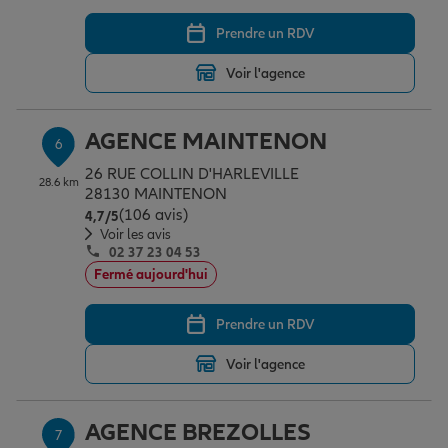
Prendre un RDV
Voir l'agence
AGENCE MAINTENON
6
26 RUE COLLIN D'HARLEVILLE
28.6 km
28130 MAINTENON
(106 avis)
Note de 4.7 sur 5
4,7
/5
Voir les avis
02 37 23 04 53
Fermé aujourd'hui
Prendre un RDV
Voir l'agence
AGENCE BREZOLLES
7