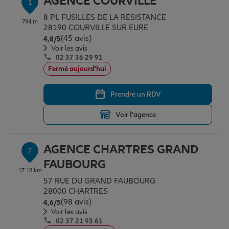
AGENCE COURVILLE
1
Épargne & retraite
Assurance emprunteur
Prévoyance et dépendance
Protection de la famille
8 PL FUSILLES DE LA RESISTANCE
794 m
28190 COURVILLE SUR EURE
(45 avis)
Note de 4.8 sur 5
4,8
/5
Vos projets
Assurance animal de compagnie
Protection juridique
Plan épargne retraite
Voir les avis
02 37 36 29 91
Fermé aujourd'hui
Conseil assurance
Assurance vie
Partir en vacances
Prendre un RDV
Voir l'agence
Outre-mer
Placements financiers
Déménager
AGENCE CHARTRES GRAND
2
Professionnels
Investissements immobiliers
Changer de voiture
Assurance auto
FAUBOURG
17.18 km
57 RUE DU GRAND FAUBOURG
Allianz en France
Transmission
Départ à la retraite
Assurance habitation
28000 CHARTRES
(98 avis)
Note de 4.6 sur 5
4,6
/5
Voir les avis
02 37 21 93 61
Préparer l’avenir
Le Pack Famille