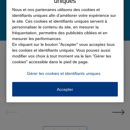
uniques
Nous et nos partenaires utilisons des cookies et
identifiants uniques afin d'améliorer votre expérience sur
le site. Ces cookies et identifiants uniques servent à
personnaliser le contenu du site, en mesurer la
fréquentation, permettre des publicités ciblées et en
mesurer les performances.
En cliquant sur le bouton "Accepter" vous acceptez tous
Derniers avis de nos agences Allianz
les cookies et identifiants uniques. Vous pouvez aussi
modifier vos choix à tout moment via le lien "Gérer les
cookies" accessible dans le pied de page.
Louis M.
Note de 5 sur 5
Gérer les cookies et identifiants uniques
Le 08/08/2026 - Agence PAVILLY
Bon suivi de mon sinistre, merci
Accepter