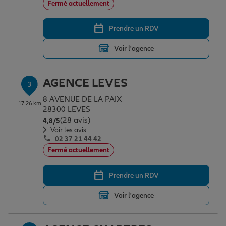
Fermé actuellement
Prendre un RDV
Garantie des accidents de la vie
Voir l'agence
Assurance scolaire
AGENCE LEVES
3
8 AVENUE DE LA PAIX
17.26 km
Protection juridique
28300 LEVES
(28 avis)
Note de 4.8 sur 5
4,8
/5
Voir les avis
02 37 21 44 42
Retraite
Fermé actuellement
Prendre un RDV
Tous nos devis d'assurance
Voir l'agence