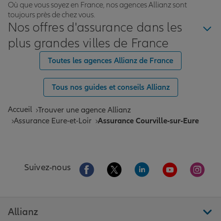
Où que vous soyez en France, nos agences Allianz sont
toujours près de chez vous.
Nos offres d'assurance dans les
plus grandes villes de France
Toutes les agences Allianz de France
Tous nos guides et conseils Allianz
Accueil
Trouver une agence Allianz
Assurance Eure-et-Loir
Assurance Courville-sur-Eure
Aller sur la page Facebook de Allianz
Aller sur la page Twitter de All
Aller sur la page Linke
Aller sur la pa
Aller 
Suivez-nous
Allianz